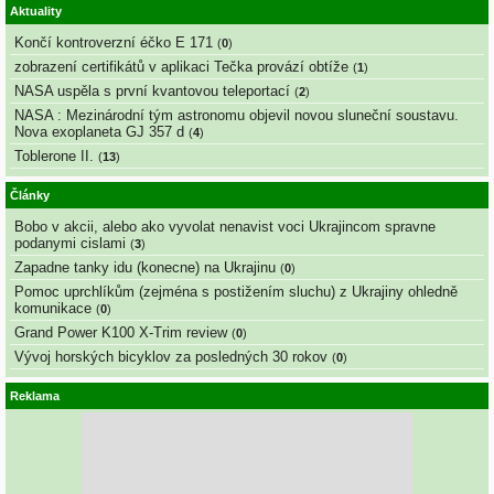
Aktuality
Končí kontroverzní éčko E 171
(
0
)
zobrazení certifikátů v aplikaci Tečka provází obtíže
(
1
)
NASA uspěla s první kvantovou teleportací
(
2
)
NASA : Mezinárodní tým astronomu objevil novou sluneční soustavu.
Nova exoplaneta GJ 357 d
(
4
)
Toblerone II.
(
13
)
Články
Bobo v akcii, alebo ako vyvolat nenavist voci Ukrajincom spravne
podanymi cislami
(
3
)
Zapadne tanky idu (konecne) na Ukrajinu
(
0
)
Pomoc uprchlíkům (zejména s postižením sluchu) z Ukrajiny ohledně
komunikace
(
0
)
Grand Power K100 X-Trim review
(
0
)
Vývoj horských bicyklov za posledných 30 rokov
(
0
)
Reklama