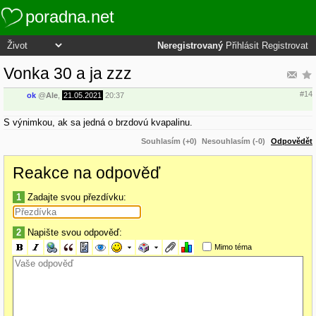
poradna.net
Neregistrovaný
Přihlásit
Registrovat
Vonka 30 a ja zzz
#14
ok
@
Ale
,
21.05.2021
20:37
S výnimkou, ak sa jedná o brzdovú kvapalinu.
Souhlasím (+0)
Nesouhlasím (-0)
Odpovědět
Reakce na odpověď
1
Zadajte svou přezdívku:
2
Napište svou odpověď:
Mimo téma