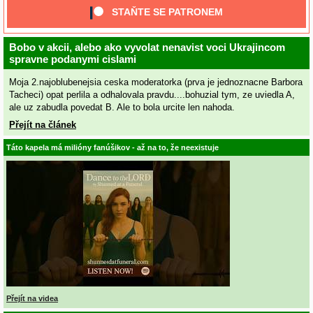
STAŇTE SE PATRONEM
Bobo v akcii, alebo ako vyvolat nenavist voci Ukrajincom
spravne podanymi cislami
Moja 2.najoblubenejsia ceska moderatorka (prva je jednoznacne Barbora
Tacheci) opat perlila a odhalovala pravdu....bohuzial tym, ze uviedla A,
ale uz zabudla povedat B. Ale to bola urcite len nahoda.
Přejít na článek
Táto kapela má milióny fanúšikov - až na to, že neexistuje
Přejít na videa