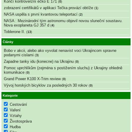
Končí kontroverzní éčko E 171
(
0
)
zobrazení certifikátů v aplikaci Tečka provází obtíže
(
1
)
NASA uspěla s první kvantovou teleportací
(
2
)
NASA : Mezinárodní tým astronomu objevil novou sluneční soustavu.
Nova exoplaneta GJ 357 d
(
4
)
Toblerone II.
(
13
)
Články
Bobo v akcii, alebo ako vyvolat nenavist voci Ukrajincom spravne
podanymi cislami
(
3
)
Zapadne tanky idu (konecne) na Ukrajinu
(
0
)
Pomoc uprchlíkům (zejména s postižením sluchu) z Ukrajiny ohledně
komunikace
(
0
)
Grand Power K100 X-Trim review
(
0
)
Vývoj horských bicyklov za posledných 30 rokov
(
0
)
Kategorie
Cestování
Vaření
Vztahy
Životospráva
Hudba