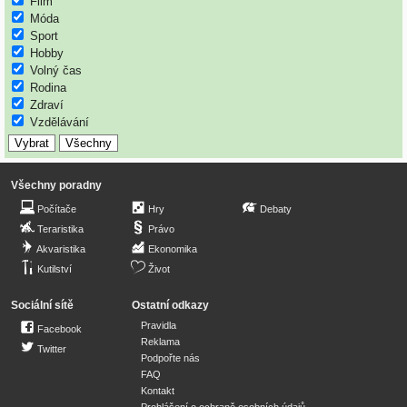
Film
Móda
Sport
Hobby
Volný čas
Rodina
Zdraví
Vzdělávání
Všechny poradny
Počítače
Hry
Debaty
Teraristika
Právo
Akvaristika
Ekonomika
Kutilství
Život
Sociální sítě
Ostatní odkazy
Pravidla
Facebook
Reklama
Twitter
Podpořte nás
FAQ
Kontakt
Prohlášení o ochraně osobních údajů