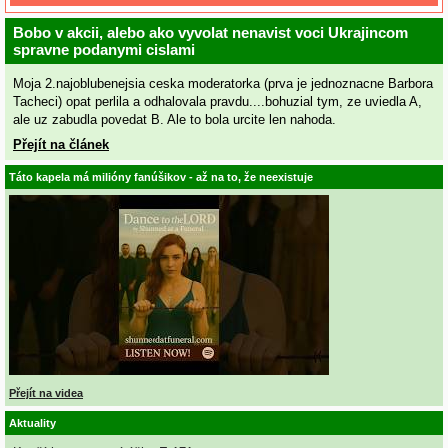
Bobo v akcii, alebo ako vyvolat nenavist voci Ukrajincom
spravne podanymi cislami
Moja 2.najoblubenejsia ceska moderatorka (prva je jednoznacne Barbora
Tacheci) opat perlila a odhalovala pravdu....bohuzial tym, ze uviedla A,
ale uz zabudla povedat B. Ale to bola urcite len nahoda.
Přejít na článek
Táto kapela má milióny fanúšikov - až na to, že neexistuje
Přejít na videa
Aktuality