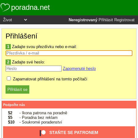
poradna.net
Neregistrovaný
Přihlásit
Registrovat
Přihlášení
1
Zadajte svou přezdívku nebo e-mail:
2
Zadajte své heslo:
Zapomenuté heslo
Zapamatovat přihlášení na tomto počítači
Podpořte nás
$2
- Ikona patrona na poradně
$5
- Poradna bez reklam
$10
- Soukromé poradenství
STAŇTE SE PATRONEM