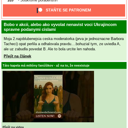
$10
- Soukromé poradenství
STAŇTE SE PATRONEM
Bobo v akcii, alebo ako vyvolat nenavist voci Ukrajincom
spravne podanymi cislami
Moja 2.najoblubenejsia ceska moderatorka (prva je jednoznacne Barbora
Tacheci) opat perlila a odhalovala pravdu....bohuzial tym, ze uviedla A,
ale uz zabudla povedat B. Ale to bola urcite len nahoda.
Přejít na článek
Táto kapela má milióny fanúšikov - až na to, že neexistuje
Přejít na videa