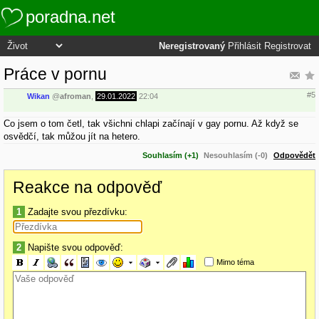
poradna.net
Neregistrovaný
Přihlásit
Registrovat
Práce v pornu
#5
Wikan
@
afroman
,
29.01.2022
22:04
Co jsem o tom četl, tak všichni chlapi začínají v gay pornu. Až když se
osvědčí, tak můžou jít na hetero.
Souhlasím (+1)
Nesouhlasím (-0)
Odpovědět
Reakce na odpověď
1
Zadajte svou přezdívku:
2
Napište svou odpověď:
Mimo téma