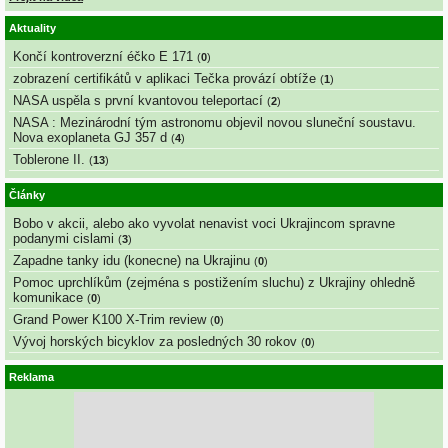
Aktuality
Končí kontroverzní éčko E 171
(
0
)
zobrazení certifikátů v aplikaci Tečka provází obtíže
(
1
)
NASA uspěla s první kvantovou teleportací
(
2
)
NASA : Mezinárodní tým astronomu objevil novou sluneční soustavu.
Nova exoplaneta GJ 357 d
(
4
)
Toblerone II.
(
13
)
Články
Bobo v akcii, alebo ako vyvolat nenavist voci Ukrajincom spravne
podanymi cislami
(
3
)
Zapadne tanky idu (konecne) na Ukrajinu
(
0
)
Pomoc uprchlíkům (zejména s postižením sluchu) z Ukrajiny ohledně
komunikace
(
0
)
Grand Power K100 X-Trim review
(
0
)
Vývoj horských bicyklov za posledných 30 rokov
(
0
)
Reklama