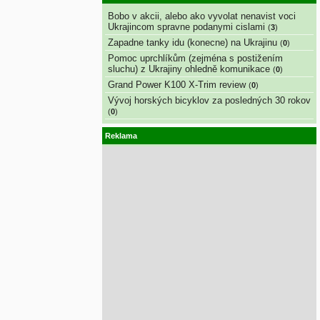
Bobo v akcii, alebo ako vyvolat nenavist voci
Ukrajincom spravne podanymi cislami
(
3
)
Zapadne tanky idu (konecne) na Ukrajinu
(
0
)
Pomoc uprchlíkům (zejména s postižením
sluchu) z Ukrajiny ohledně komunikace
(
0
)
Grand Power K100 X-Trim review
(
0
)
Vývoj horských bicyklov za posledných 30 rokov
(
0
)
Reklama