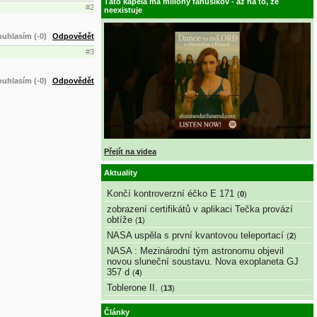
Táto kapela má milióny fanúšikov - až na to, že
#2
neexistuje
uhlasím (-0)
Odpovědět
#3
uhlasím (-0)
Odpovědět
Přejít na videa
Aktuality
Končí kontroverzní éčko E 171
(
0
)
zobrazení certifikátů v aplikaci Tečka provází
obtíže
(
1
)
NASA uspěla s první kvantovou teleportací
(
2
)
NASA : Mezinárodní tým astronomu objevil
novou sluneční soustavu. Nova exoplaneta GJ
357 d
(
4
)
Toblerone II.
(
13
)
Články