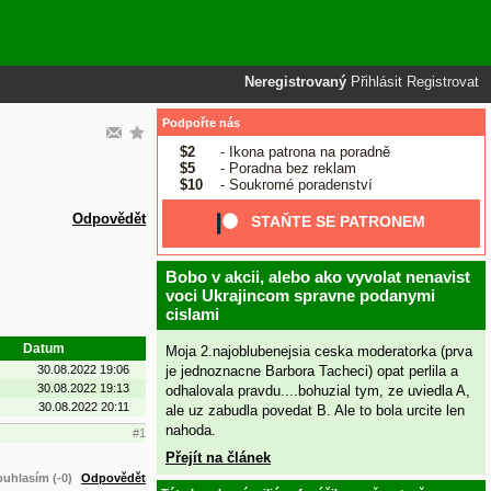
Neregistrovaný
Přihlásit
Registrovat
Podpořte nás
$2
- Ikona patrona na poradně
$5
- Poradna bez reklam
$10
- Soukromé poradenství
Odpovědět
STAŇTE SE PATRONEM
Bobo v akcii, alebo ako vyvolat nenavist
voci Ukrajincom spravne podanymi
cislami
Datum
Moja 2.najoblubenejsia ceska moderatorka (prva
je jednoznacne Barbora Tacheci) opat perlila a
30.08.2022 19:06
30.08.2022 19:13
odhalovala pravdu....bohuzial tym, ze uviedla A,
30.08.2022 20:11
ale uz zabudla povedat B. Ale to bola urcite len
nahoda.
#1
Přejít na článek
uhlasím (-0)
Odpovědět