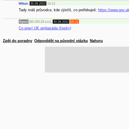
Wikan
,
30.08.2022
19:13
Tady máš průvodce, kde zjistíš, co potřebuješ:
https://www.gov.u
Kyncl
[80.250.28.xxx],
30.08.2022
20:11
Co praví UK ambasáda (česky)
Zpět do poradny
Odpovědět na původní otázku
Nahoru