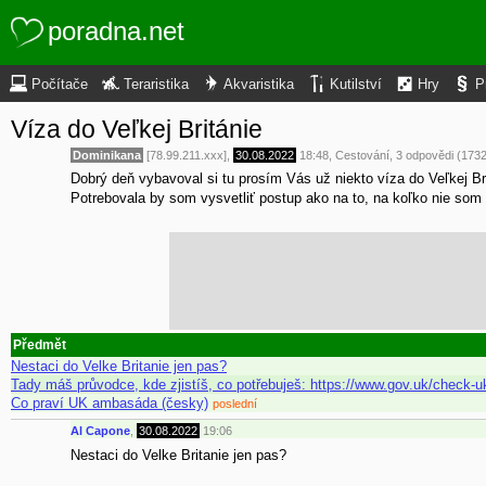
poradna.net
Počítače
Teraristika
Akvaristika
Kutilství
Hry
P
Víza do Veľkej Británie
Dominikana
[78.99.211.xxx],
30.08.2022
18:48
,
Cestování
, 3 odpovědi (173
Dobrý deň vybavoval si tu prosím Vás už niekto víza do Veľkej Br
Potrebovala by som vysvetliť postup ako na to, na koľko nie som t
Předmět
Nestaci do Velke Britanie jen pas?
Tady máš průvodce, kde zjistíš, co potřebuješ: https://www.gov.uk/check-u
Co praví UK ambasáda (česky)
poslední
Al Capone
,
30.08.2022
19:06
Nestaci do Velke Britanie jen pas?