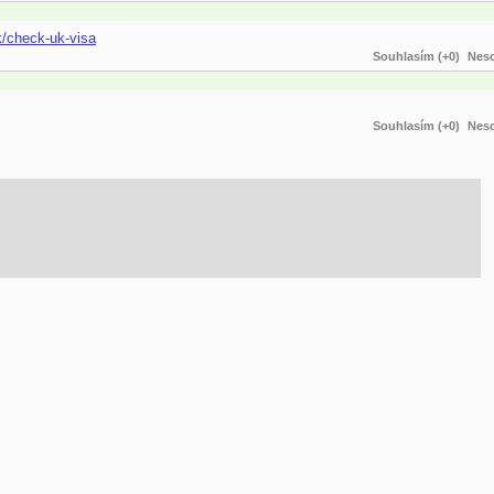
k/check-uk-visa
Souhlasím (+0)
Neso
Souhlasím (+0)
Neso