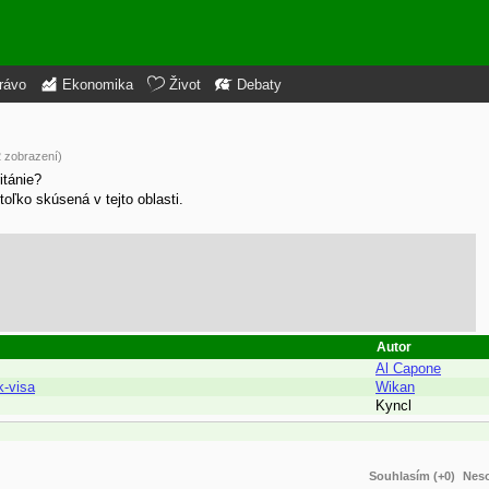
rávo
Ekonomika
Život
Debaty
2 zobrazení)
itánie?
oľko skúsená v tejto oblasti.
Autor
Al Capone
k-visa
Wikan
Kyncl
Souhlasím (+0)
Neso