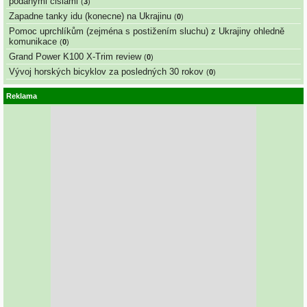
podanymi cislami
(
3
)
Zapadne tanky idu (konecne) na Ukrajinu
(
0
)
Pomoc uprchlíkům (zejména s postižením sluchu) z Ukrajiny ohledně
komunikace
(
0
)
Grand Power K100 X-Trim review
(
0
)
Vývoj horských bicyklov za posledných 30 rokov
(
0
)
Reklama