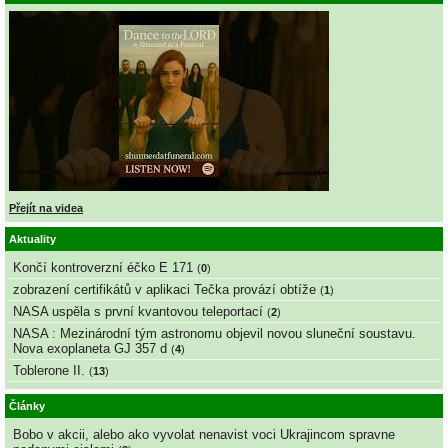
Přejít na videa
Aktuality
Končí kontroverzní éčko E 171
(
0
)
zobrazení certifikátů v aplikaci Tečka provází obtíže
(
1
)
NASA uspěla s první kvantovou teleportací
(
2
)
NASA : Mezinárodní tým astronomu objevil novou sluneční soustavu.
Nova exoplaneta GJ 357 d
(
4
)
Toblerone II.
(
13
)
Články
Bobo v akcii, alebo ako vyvolat nenavist voci Ukrajincom spravne