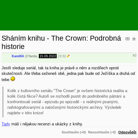
Sháním knihu - The Crown: Podrobná
historie
#3
Karel04
@
Yarda
,
15.09.2022
23:32
Jestli sleduje seriál, tak ta kniha je právě o něm a rozdílech oproti
skutečnosti. Ale třeba seženeš obě, jedna pak bude od Ježíška a druhá od
tebe.
Kolik z kultovního seriálu "The Crown" je ovšem historická realita a
kolik čistá fikce? Autoři se rozhodli pustit do podrobného pátrání a
konfrontovali seriál - epizodu po epizodě - s reálnými psanými,
nafotografovanými a natočenými historickými archivy. Výsledek
najdete v této knize!
Tady
máš i nějakou recenzi a ukázky z knihy.
Souhlasím (+0)
Nesouhlasím (-0)
Odpovědět