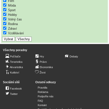
Film
Móda
Sport
Hobby
Volný čas
Rodina
Zdraví
Vzdělávání
Všechny poradny
Počítače
Hry
Debaty
Teraristika
Právo
Akvaristika
Ekonomika
Kutilství
Život
Sociální sítě
Ostatní odkazy
Pravidla
Facebook
Reklama
Twitter
Podpořte nás
FAQ
Kontakt