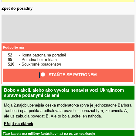
Zpět do poradny
Podpořte nás
$2
- Ikona patrona na poradně
$5
- Poradna bez reklam
$10
- Soukromé poradenství
STAŇTE SE PATRONEM
Bobo v akcii, alebo ako vyvolat nenavist voci Ukrajincom
spravne podanymi cislami
Moja 2.najoblubenejsia ceska moderatorka (prva je jednoznacne Barbora
Tacheci) opat perlila a odhalovala pravdu....bohuzial tym, ze uviedla A,
ale uz zabudla povedat B. Ale to bola urcite len nahoda.
Přejít na článek
Táto kapela má milióny fanúšikov - až na to, že neexistuje