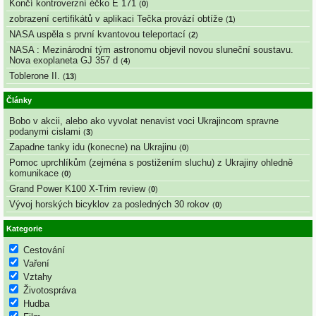
Končí kontroverzní éčko E 171
(
0
)
zobrazení certifikátů v aplikaci Tečka provází obtíže
(
1
)
NASA uspěla s první kvantovou teleportací
(
2
)
NASA : Mezinárodní tým astronomu objevil novou sluneční soustavu.
Nova exoplaneta GJ 357 d
(
4
)
Toblerone II.
(
13
)
Články
Bobo v akcii, alebo ako vyvolat nenavist voci Ukrajincom spravne
podanymi cislami
(
3
)
Zapadne tanky idu (konecne) na Ukrajinu
(
0
)
Pomoc uprchlíkům (zejména s postižením sluchu) z Ukrajiny ohledně
komunikace
(
0
)
Grand Power K100 X-Trim review
(
0
)
Vývoj horských bicyklov za posledných 30 rokov
(
0
)
Kategorie
Cestování
Vaření
Vztahy
Životospráva
Hudba