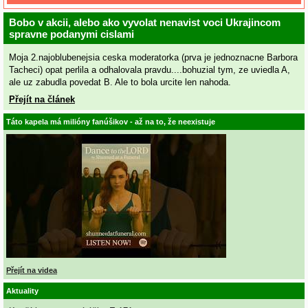
Bobo v akcii, alebo ako vyvolat nenavist voci Ukrajincom
spravne podanymi cislami
Moja 2.najoblubenejsia ceska moderatorka (prva je jednoznacne Barbora
Tacheci) opat perlila a odhalovala pravdu....bohuzial tym, ze uviedla A,
ale uz zabudla povedat B. Ale to bola urcite len nahoda.
Přejít na článek
Táto kapela má milióny fanúšikov - až na to, že neexistuje
Přejít na videa
Aktuality