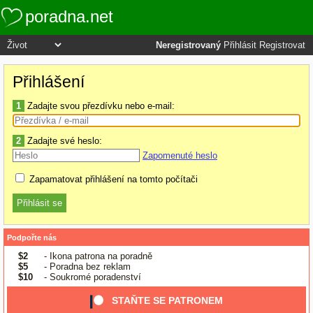
poradna.net
Neregistrovaný
Přihlásit
Registrovat
Přihlášení
1
Zadajte svou přezdívku nebo e-mail:
2
Zadajte své heslo:
Zapomenuté heslo
Zapamatovat přihlášení na tomto počítači
Podpořte nás
$2
- Ikona patrona na poradně
$5
- Poradna bez reklam
$10
- Soukromé poradenství
STAŇTE SE PATRONEM