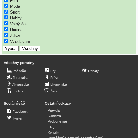
Film
Móda
Sport
Hobby
Volný čas
Rodina
Zdraví
Vzdělávání
Všechny poradny
Počítače
Hry
Debaty
Teraristika
Právo
Akvaristika
Ekonomika
Kutilství
Život
Sociální sítě
Ostatní odkazy
Pravidla
Facebook
Reklama
Twitter
Podpořte nás
FAQ
Kontakt
Prohlášení o ochraně osobních údajů