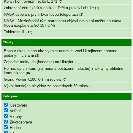
Končí kontroverzní éčko E 171
(
0
)
zobrazení certifikátů v aplikaci Tečka provází obtíže
(
1
)
NASA uspěla s první kvantovou teleportací
(
2
)
NASA : Mezinárodní tým astronomu objevil novou sluneční soustavu.
Nova exoplaneta GJ 357 d
(
4
)
Toblerone II.
(
13
)
Články
Bobo v akcii, alebo ako vyvolat nenavist voci Ukrajincom spravne
podanymi cislami
(
3
)
Zapadne tanky idu (konecne) na Ukrajinu
(
0
)
Pomoc uprchlíkům (zejména s postižením sluchu) z Ukrajiny ohledně
komunikace
(
0
)
Grand Power K100 X-Trim review
(
0
)
Vývoj horských bicyklov za posledných 30 rokov
(
0
)
Kategorie
Cestování
Vaření
Vztahy
Životospráva
Hudba