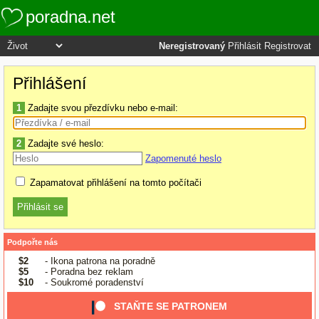
poradna.net
Neregistrovaný
Přihlásit
Registrovat
Přihlášení
1
Zadajte svou přezdívku nebo e-mail:
2
Zadajte své heslo:
Zapomenuté heslo
Zapamatovat přihlášení na tomto počítači
Podpořte nás
$2
- Ikona patrona na poradně
$5
- Poradna bez reklam
$10
- Soukromé poradenství
STAŇTE SE PATRONEM