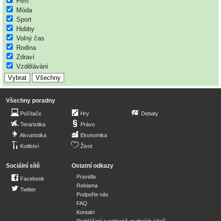
Film
Móda
Sport
Hobby
Volný čas
Rodina
Zdraví
Vzdělávání
Všechny poradny
Počítače
Hry
Debaty
Teraristika
Právo
Akvaristika
Ekonomika
Kutilství
Život
Sociální sítě
Ostatní odkazy
Pravidla
Facebook
Reklama
Twitter
Podpořte nás
FAQ
Kontakt
Prohlášení o ochraně osobních údajů