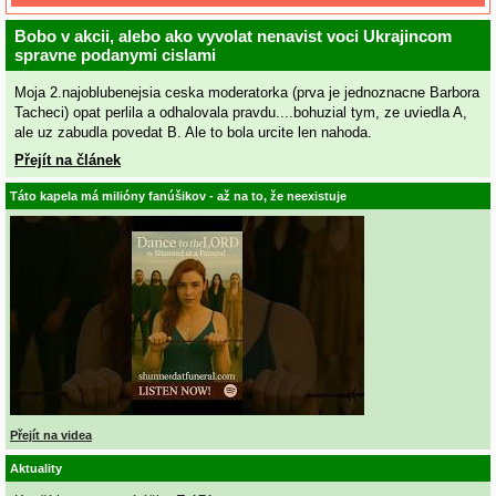
Bobo v akcii, alebo ako vyvolat nenavist voci Ukrajincom
spravne podanymi cislami
Moja 2.najoblubenejsia ceska moderatorka (prva je jednoznacne Barbora
Tacheci) opat perlila a odhalovala pravdu....bohuzial tym, ze uviedla A,
ale uz zabudla povedat B. Ale to bola urcite len nahoda.
Přejít na článek
Táto kapela má milióny fanúšikov - až na to, že neexistuje
Přejít na videa
Aktuality