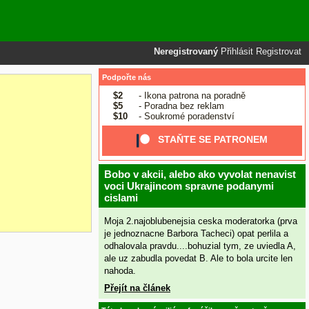
Neregistrovaný
Přihlásit
Registrovat
Podpořte nás
$2
- Ikona patrona na poradně
$5
- Poradna bez reklam
$10
- Soukromé poradenství
STAŇTE SE PATRONEM
Bobo v akcii, alebo ako vyvolat nenavist
voci Ukrajincom spravne podanymi
cislami
Moja 2.najoblubenejsia ceska moderatorka (prva
je jednoznacne Barbora Tacheci) opat perlila a
odhalovala pravdu....bohuzial tym, ze uviedla A,
ale uz zabudla povedat B. Ale to bola urcite len
nahoda.
Přejít na článek