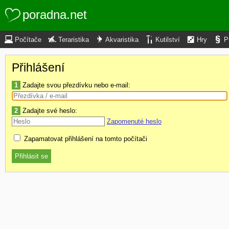
poradna.net
Počítače
Teraristika
Akvaristika
Kutilství
Hry
P
Přihlášení
1
Zadajte svou přezdívku nebo e-mail:
2
Zadajte své heslo:
Zapomenuté heslo
Zapamatovat přihlášení na tomto počítači