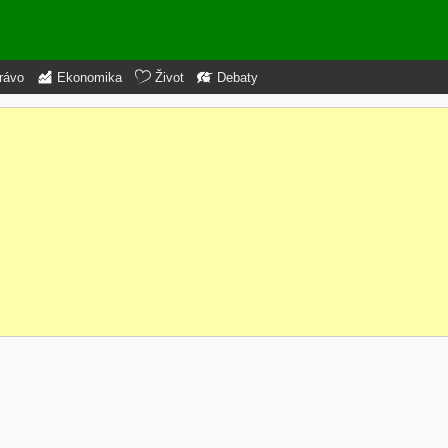
rávo
Ekonomika
Život
Debaty