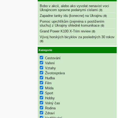
Bobo v akcii, alebo ako vyvolat nenavist voci
Ukrajincom spravne podanymi cislami
(
3
)
Zapadne tanky idu (konecne) na Ukrajinu
(
0
)
Pomoc uprchlíkům (zejména s postižením
sluchu) z Ukrajiny ohledně komunikace
(
0
)
Grand Power K100 X-Trim review
(
0
)
Vývoj horských bicyklov za posledných 30 rokov
(
0
)
Kategorie
Cestování
Vaření
Vztahy
Životospráva
Hudba
Film
Móda
Sport
Hobby
Volný čas
Rodina
Zdraví