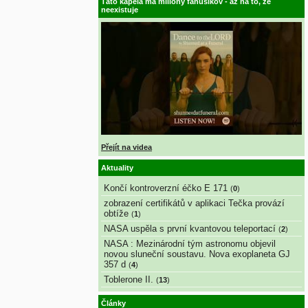
Táto kapela má milióny fanúšikov - až na to, že
neexistuje
Přejít na videa
Aktuality
Končí kontroverzní éčko E 171
(
0
)
zobrazení certifikátů v aplikaci Tečka provází
obtíže
(
1
)
NASA uspěla s první kvantovou teleportací
(
2
)
NASA : Mezinárodní tým astronomu objevil
novou sluneční soustavu. Nova exoplaneta GJ
357 d
(
4
)
Toblerone II.
(
13
)
Články