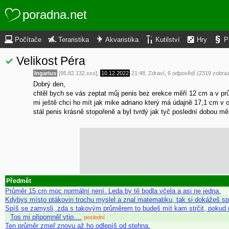
poradna.net
Počítače
Teraristika
Akvaristika
Kutilství
Hry
P
Velikost Péra
Ingarius
[95.82.132.xxx],
10.12.2022
21:48
,
Zdraví
, 6 odpovědí (2319 zobra
Dobrý den,
chtěl bych se vás zeptat můj penis bez erekce měří 12 cm a v pr
mi ještě chci ho mít jak mike adriano který má údajně 17,1 cm v ob
stál penis krásně stopořeně a byl tvrdý jak tyč poslední dobou mě
Předmět
Průměr 15 cm moc normální není. Leda by tě bodla včela a asi ne jedna.
Kdybys místo ptákovin trochu myslel a znal matematiku, tak si dokážeš s
Spíš se zamysli, zda s takovým průměrem to budeš mít kam strčit, pokud ne
Tos mi připomněl vtip....
poslední
Ten průměr zmeř znovu až ho odlepíš od stehna.