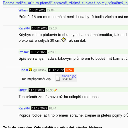
Popros rodiče, ať ti to přeměří správně, zřejmě si pleteš pojmy průměrný,
Wikan
,
10.12.2022
22:04
Průměr 15 cm moc normální není. Leda by tě bodla včela a asi ne
Karel04
,
10.12.2022
22:18
Kdybys místo ptákovin trochu myslel a znal matematiku, tak si d
překonáš o celých 30 cm.
Tak sni dál.
Prasak
,
10.12.2022
23:39
Spíš se zamysli, zda s takovým průměrem to budeš mít kam strčit
host
@
Prasak
,
11.12.2022
18:49
slonice.jpg
Tos mi připomněl vtip....
52.46 KiB
HPET
,
11.12.2022
16:30
Ten průměr zmeř znovu až ho odlepíš od stehna.
Karel04
,
11.12.2022
18:44
Popros rodiče, ať ti to přeměří správně, zřejmě si pleteš pojmy p
Zpět do poradny
Odpovědět na původní otázku
Nahoru