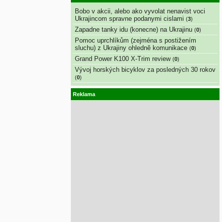
Bobo v akcii, alebo ako vyvolat nenavist voci
Ukrajincom spravne podanymi cislami
(
3
)
Zapadne tanky idu (konecne) na Ukrajinu
(
0
)
Pomoc uprchlíkům (zejména s postižením
sluchu) z Ukrajiny ohledně komunikace
(
0
)
Grand Power K100 X-Trim review
(
0
)
Vývoj horských bicyklov za posledných 30 rokov
(
0
)
Reklama