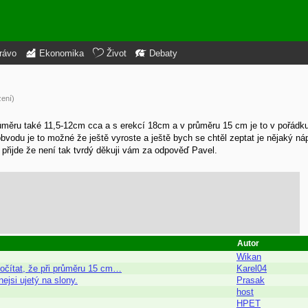
rávo
Ekonomika
Život
Debaty
zení)
ůměru také 11,5-12cm cca a s erekcí 18cm a v průměru 15 cm je to v pořádku 
vodu je to možné že ještě vyroste a ještě bych se chtěl zeptat je nějaký nápo
 přijde že není tak tvrdý děkuji vám za odpověď Pavel.
Autor
Wikan
počítat, že při průměru 15 cm…
Karel04
jsi ujetý na slony.
Prasak
host
HPET