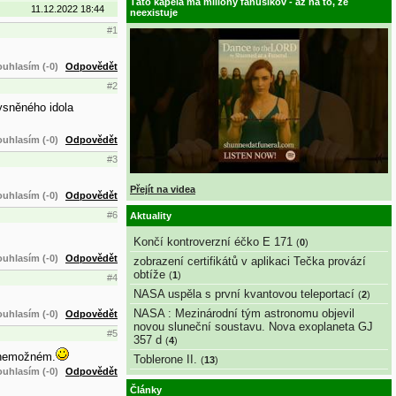
Táto kapela má milióny fanúšikov - až na to, že
11.12.2022 18:44
neexistuje
#1
uhlasím (-0)
Odpovědět
#2
ysněného idola
uhlasím (-0)
Odpovědět
#3
Přejít na videa
uhlasím (-0)
Odpovědět
#6
Aktuality
Končí kontroverzní éčko E 171
(
0
)
uhlasím (-0)
Odpovědět
zobrazení certifikátů v aplikaci Tečka provází
obtíže
(
1
)
#4
NASA uspěla s první kvantovou teleportací
(
2
)
NASA : Mezinárodní tým astronomu objevil
uhlasím (-0)
Odpovědět
novou sluneční soustavu. Nova exoplaneta GJ
#5
357 d
(
4
)
o nemožném.
Toblerone II.
(
13
)
uhlasím (-0)
Odpovědět
Články