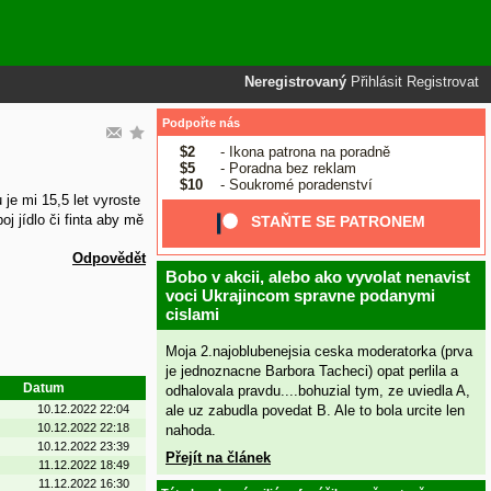
Neregistrovaný
Přihlásit
Registrovat
Podpořte nás
$2
- Ikona patrona na poradně
$5
- Poradna bez reklam
$10
- Soukromé poradenství
je mi 15,5 let vyroste
j jídlo či finta aby mě
STAŇTE SE PATRONEM
Odpovědět
Bobo v akcii, alebo ako vyvolat nenavist
voci Ukrajincom spravne podanymi
cislami
Moja 2.najoblubenejsia ceska moderatorka (prva
je jednoznacne Barbora Tacheci) opat perlila a
Datum
odhalovala pravdu....bohuzial tym, ze uviedla A,
ale uz zabudla povedat B. Ale to bola urcite len
10.12.2022 22:04
10.12.2022 22:18
nahoda.
10.12.2022 23:39
Přejít na článek
11.12.2022 18:49
11.12.2022 16:30