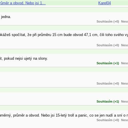
 průměr a obvod. Nebo jsi 1…
Karel04
 jedna.
Souhlasím (+0)
Neso
okážeš spočítat, že při průměru 15 cm bude obvod 47,1 cm, čili toho svého v
Souhlasím (+0)
Neso
, pokud nejsi ujetý na slony.
Souhlasím (+1)
Neso
Souhlasím (+0)
Neso
Souhlasím (+1)
Neso
růměrný, průměr a obvod. Nebo jsi 15-letý troll a panic, co se jen nudí a sní 
Souhlasím (+0)
Neso