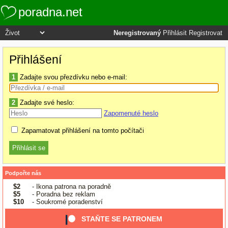
poradna.net
Neregistrovaný
Přihlásit
Registrovat
Přihlášení
1
Zadajte svou přezdívku nebo e-mail:
2
Zadajte své heslo:
Zapomenuté heslo
Zapamatovat přihlášení na tomto počítači
Podpořte nás
$2
- Ikona patrona na poradně
$5
- Poradna bez reklam
$10
- Soukromé poradenství
STAŇTE SE PATRONEM