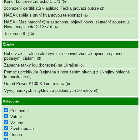
Končí kontroverzní éčko E 171
(
0
)
zobrazení certifikátů v aplikaci Tečka provází obtíže
(
1
)
NASA uspěla s první kvantovou teleportací
(
2
)
NASA : Mezinárodní tým astronomu objevil novou sluneční soustavu.
Nova exoplaneta GJ 357 d
(
4
)
Toblerone II.
(
13
)
Články
Bobo v akcii, alebo ako vyvolat nenavist voci Ukrajincom spravne
podanymi cislami
(
3
)
Zapadne tanky idu (konecne) na Ukrajinu
(
0
)
Pomoc uprchlíkům (zejména s postižením sluchu) z Ukrajiny ohledně
komunikace
(
0
)
Grand Power K100 X-Trim review
(
0
)
Vývoj horských bicyklov za posledných 30 rokov
(
0
)
Kategorie
Cestování
Vaření
Vztahy
Životospráva
Hudba