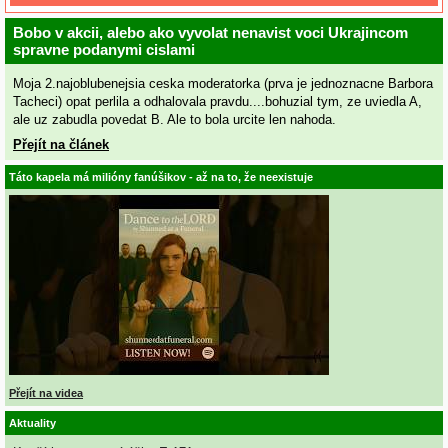
Bobo v akcii, alebo ako vyvolat nenavist voci Ukrajincom
spravne podanymi cislami
Moja 2.najoblubenejsia ceska moderatorka (prva je jednoznacne Barbora
Tacheci) opat perlila a odhalovala pravdu....bohuzial tym, ze uviedla A,
ale uz zabudla povedat B. Ale to bola urcite len nahoda.
Přejít na článek
Táto kapela má milióny fanúšikov - až na to, že neexistuje
Přejít na videa
Aktuality