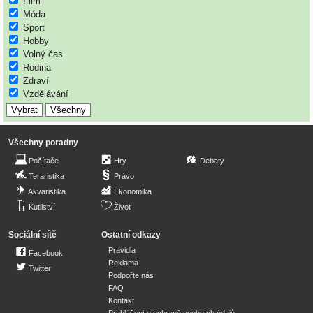
Film
Móda
Sport
Hobby
Volný čas
Rodina
Zdraví
Vzdělávání
Všechny poradny
Počítače
Hry
Debaty
Teraristika
Právo
Akvaristika
Ekonomika
Kutilství
Život
Sociální sítě
Ostatní odkazy
Pravidla
Facebook
Reklama
Twitter
Podpořte nás
FAQ
Kontakt
Prohlášení o ochraně osobních údajů