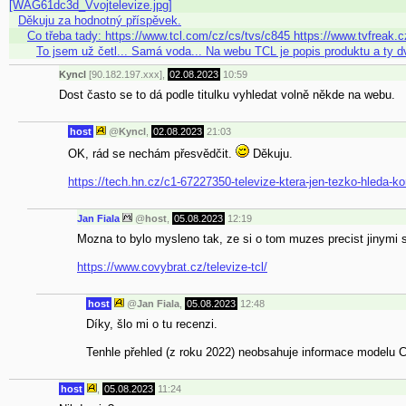
[WAG61dc3d_Vvojtelevize.jpg]
Děkuju za hodnotný příspěvek.
Co třeba tady: https://www.tcl.com/cz/cs/tvs/c845 https://www.tvfreak.cz
To jsem už četl... Samá voda... Na webu TCL je popis produktu a ty d
Kyncl
[90.182.197.xxx],
02.08.2023
10:59
Dost často se to dá podle titulku vyhledat volně někde na webu.
host
@
Kyncl
,
02.08.2023
21:03
OK, rád se nechám přesvědčit.
Děkuju.
https://tech.hn.cz/c1-67227350-televize-ktera-jen-tezko-hleda-ko
Jan Fiala
@
host
,
05.08.2023
12:19
Mozna to bylo mysleno tak, ze si o tom muzes precist jinymi 
https://www.covybrat.cz/televize-tcl/
host
@
Jan Fiala
,
05.08.2023
12:48
Díky, šlo mi o tu recenzi.
Tenhle přehled (z roku 2022) neobsahuje informace modelu 
host
,
05.08.2023
11:24