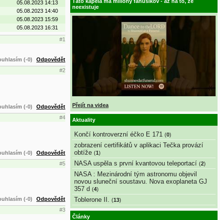
Táto kapela má milióny fanúšikov - až na to, že
05.08.2023 14:13
neexistuje
05.08.2023 14:40
05.08.2023 15:59
05.08.2023 16:31
#1
uhlasím (-0)
Odpovědět
#2
Přejít na videa
uhlasím (-0)
Odpovědět
#4
Aktuality
Končí kontroverzní éčko E 171
(
0
)
zobrazení certifikátů v aplikaci Tečka provází
obtíže
uhlasím (-0)
Odpovědět
(
1
)
NASA uspěla s první kvantovou teleportací
(
2
)
#5
NASA : Mezinárodní tým astronomu objevil
novou sluneční soustavu. Nova exoplaneta GJ
357 d
(
4
)
uhlasím (-0)
Odpovědět
Toblerone II.
(
13
)
#3
Články