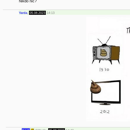
Nikdo nic?
Yarda
,
05.08.2023
14:13