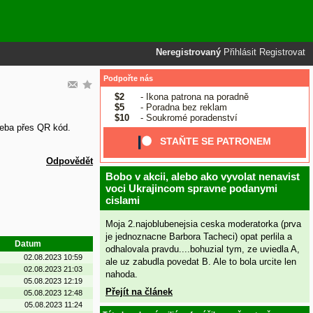
Neregistrovaný
Přihlásit
Registrovat
Podpořte nás
$2
- Ikona patrona na poradně
$5
- Poradna bez reklam
$10
- Soukromé poradenství
třeba přes QR kód.
STAŇTE SE PATRONEM
Odpovědět
Bobo v akcii, alebo ako vyvolat nenavist
voci Ukrajincom spravne podanymi
cislami
Moja 2.najoblubenejsia ceska moderatorka (prva
je jednoznacne Barbora Tacheci) opat perlila a
Datum
odhalovala pravdu....bohuzial tym, ze uviedla A,
02.08.2023 10:59
ale uz zabudla povedat B. Ale to bola urcite len
02.08.2023 21:03
nahoda.
05.08.2023 12:19
Přejít na článek
05.08.2023 12:48
05.08.2023 11:24