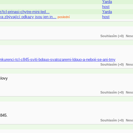
Yarda
host
/tcl-prinasi-chytre-mini-led…
Yarda
va zbývající odkazy jsou jen in…
host
poslední
Souhlasím (+0)
Neso
nkurenci-tcl-c845-sviti-bdquo-svatozaremi-ldquo-a-neboji-se-ani-tmy
Souhlasím (+0)
Neso
slovy
Souhlasím (+0)
Neso
C845.
Souhlasím (+0)
Neso