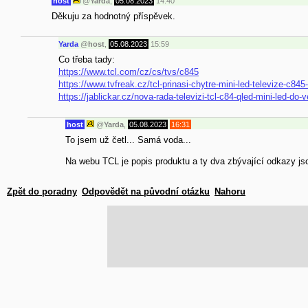
host
@
Yarda
,
05.08.2023
14:40
Děkuju za hodnotný příspěvek.
Yarda
@
host
,
05.08.2023
15:59
Co třeba tady:
https://www.tcl.com/cz/cs/tvs/c845
https://www.tvfreak.cz/tcl-prinasi-chytre-mini-led-televize-c84
https://jablickar.cz/nova-rada-televizi-tcl-c84-qled-mini-led-do
host
@
Yarda
,
05.08.2023
16:31
To jsem už četl... Samá voda...
Na webu TCL je popis produktu a ty dva zbývající odkazy jso
Zpět do poradny
Odpovědět na původní otázku
Nahoru