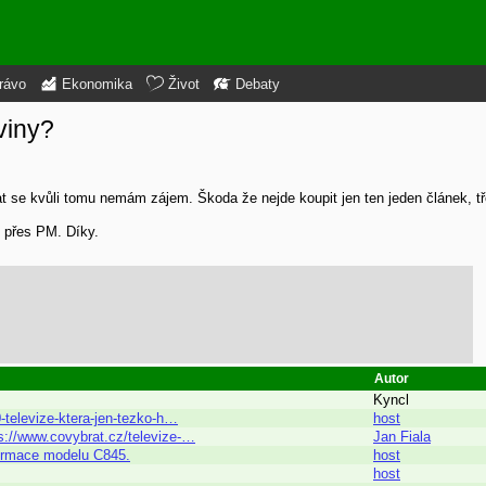
rávo
Ekonomika
Život
Debaty
viny?
trovat se kvůli tomu nemám zájem. Škoda že nejde koupit jen ten jeden článek, 
fo přes PM. Díky.
Autor
Kyncl
-televize-ktera-jen-tezko-h…
host
ps://www.covybrat.cz/televize-…
Jan Fiala
nformace modelu C845.
host
host