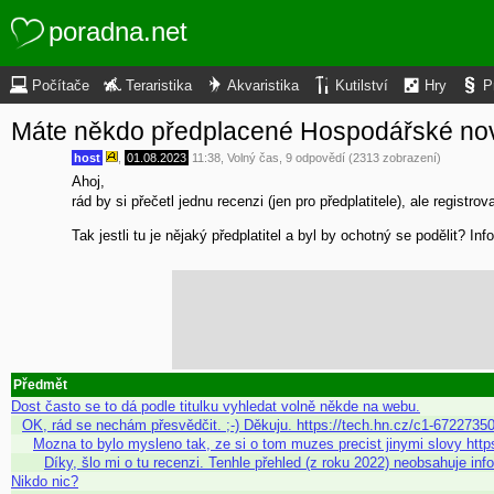
poradna.net
Počítače
Teraristika
Akvaristika
Kutilství
Hry
P
Máte někdo předplacené Hospodářské no
host
,
01.08.2023
11:38
,
Volný čas
, 9 odpovědí (2313 zobrazení)
Ahoj,
rád by si přečetl jednu recenzi (jen pro předplatitele), ale regis
Tak jestli tu je nějaký předplatitel a byl by ochotný se podělit? In
Předmět
Dost často se to dá podle titulku vyhledat volně někde na webu.
OK, rád se nechám přesvědčit. ;-) Děkuju. https://tech.hn.cz/c1-67227350
Mozna to bylo mysleno tak, ze si o tom muzes precist jinymi slovy htt
Díky, šlo mi o tu recenzi. Tenhle přehled (z roku 2022) neobsahuje i
Nikdo nic?