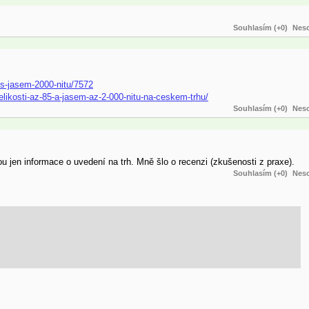
Souhlasím (+0)
Neso
5-s-jasem-2000-nitu/7572
-velikosti-az-85-a-jasem-az-2-000-nitu-na-ceskem-trhu/
Souhlasím (+0)
Neso
u jen informace o uvedení na trh. Mně šlo o recenzi (zkušenosti z praxe).
Souhlasím (+0)
Neso