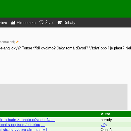
rávo
Ekonomika
Život
Debaty
 zobrazení)
te-anglicky)? Tonse třídí dvojmo? Jaký tomá důvod? Vždyť obojí je plast? Ne
Autor
ak to bude z tohoto důvodu. Na…
nerady
n obal s popisom/etiketou,…
yYy
ní strany vyzerá ako plast= l…
Quntiš