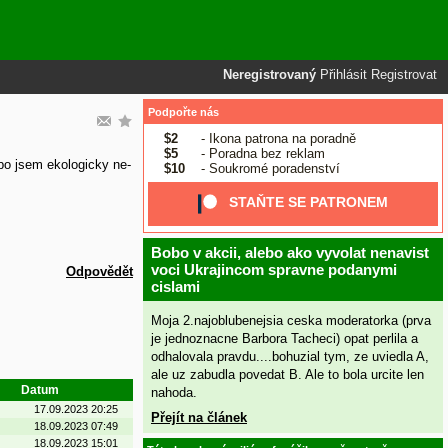
Neregistrovaný
Přihlásit
Registrovat
Podpořte nás
$2
- Ikona patrona na poradně
$5
- Poradna bez reklam
bo jsem ekologicky ne-
$10
- Soukromé poradenství
STAŇTE SE PATRONEM
Bobo v akcii, alebo ako vyvolat nenavist
voci Ukrajincom spravne podanymi
Odpovědět
cislami
Moja 2.najoblubenejsia ceska moderatorka (prva
je jednoznacne Barbora Tacheci) opat perlila a
odhalovala pravdu....bohuzial tym, ze uviedla A,
ale uz zabudla povedat B. Ale to bola urcite len
Datum
nahoda.
17.09.2023 20:25
Přejít na článek
18.09.2023 07:49
18.09.2023 15:01