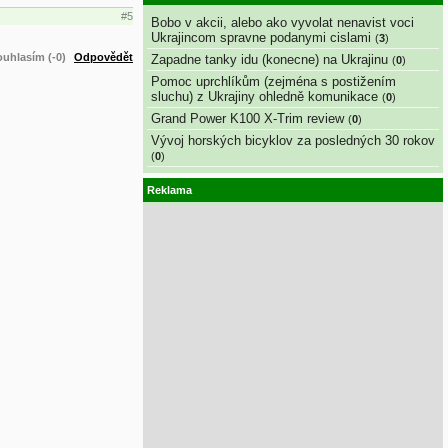
#5
Bobo v akcii, alebo ako vyvolat nenavist voci
Ukrajincom spravne podanymi cislami
(
3
)
uhlasím (-0)
Odpovědět
Zapadne tanky idu (konecne) na Ukrajinu
(
0
)
Pomoc uprchlíkům (zejména s postižením
sluchu) z Ukrajiny ohledně komunikace
(
0
)
Grand Power K100 X-Trim review
(
0
)
Vývoj horských bicyklov za posledných 30 rokov
(
0
)
Reklama