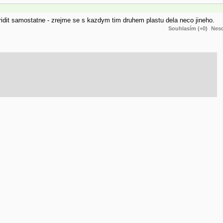
tridit samostatne - zrejme se s kazdym tim druhem plastu dela neco jineho.
Souhlasím (+0)
Neso