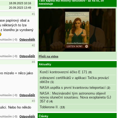
Táto kapela má milióny fanúšikov - až na to, že
18.09.2023 10:16
neexistuje
20.09.2023 13:49
#1
ase papírový obal a
u některých to lze
 z kterého je vyrobený
uhlasím (-0)
Odpovědět
#2
uhlasím (-0)
Odpovědět
Přejít na videa
#4
Aktuality
Končí kontroverzní éčko E 171
(
0
)
ivo mizelo = něco jako
zobrazení certifikátů v aplikaci Tečka provází
obtíže
(
1
)
NASA uspěla s první kvantovou teleportací
(
2
)
NASA : Mezinárodní tým astronomu objevil
uhlasím (-0)
Odpovědět
novou sluneční soustavu. Nova exoplaneta GJ
357 d
#3
(
4
)
Toblerone II.
 ulici. Nebo ho někdo
(
13
)
Články
uhlasím (-0)
Odpovědět