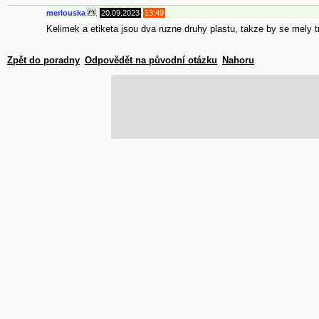
merlouska
,
20.09.2023
13:49
Kelimek a etiketa jsou dva ruzne druhy plastu, takze by se mely 
Zpět do poradny
Odpovědět na původní otázku
Nahoru