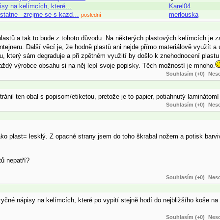
ápisy na kelímcích, které…
Karel04
mostatne - zrejme se s kazd…
merlouska
poslední
stů a tak to bude z tohoto důvodu. Na některých plastových kelímcích je z
ejneru. Další věcí je, že hodně plastů ani nejde přímo materiálově využít a 
tu, který sám degraduje a při zpětném využití by došlo k znehodnocení plastu
každý výrobce obsahu si na něj lepí svoje popisky. Těch možností je mnoho.
Souhlasím (+0)
Neso
ránil ten obal s popisom/etiketou, pretože je to papier, potiahnutý laminátom!
Souhlasím (+0)
Neso
ako plast= lesklý. Z opacné strany jsem do toho škrabal nožem a potisk barv
tů nepatří?
Souhlasím (+0)
Neso
jazyčné nápisy na kelímcích, které po vypití stejně hodí do nejbližšího koše na
Souhlasím (+0)
Neso