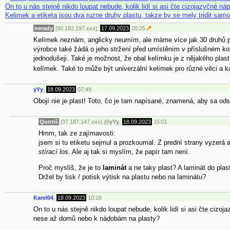
On to u nás stejně nikdo loupat nebude, kolik lidí si asi čte cizojazyčné n
Kelimek a etiketa jsou dva ruzne druhy plastu, takze by se mely tridit sa
nerady
[90.182.197.xxx],
17.09.2023
20:25
Kelímek neznám, anglicky neumím, ale máme více jak 30 druhů pla
výrobce také žádá o jeho stržení před umístěním v příslušném kont
jednodušeji. Také je možnost, že obal kelímku je z nějakého plas
kelímek. Také to může být univerzální kelímek pro různé věci a 
yYy
,
18.09.2023
07:49
Obojí nie je plast! Toto, čo je tam napísané, znamená, aby sa odst
Quntiš
[37.187.147.xxx]
@
yYy
,
18.09.2023
15:01
Hmm, tak ze zajímavosti:
jsem si tu etiketu sejmul a prozkoumal. Z prední strany vyzerá 
stírací los
. Ale aj tak si myslím, že papír tam není.
Proč myslíš, že je to
laminát
a ne taky plast? A laminát do plas
Držel by tisk / potisk výtisk na plastu nebo na laminátu?
Karel04
,
18.09.2023
10:16
On to u nás stejně nikdo loupat nebude, kolik lidí si asi čte cizo
nese až domů nebo k nádobám na plasty?