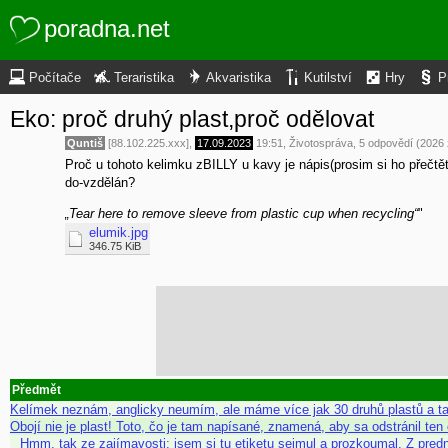
poradna.net
Počítače
Teraristika
Akvaristika
Kutilství
Hry
P
Eko: proč druhý plast,proč odělovat
Quntiš
[88.102.225.xxx],
17.09.2023
19:51
,
Životospráva
, 5 odpovědí (2026
Proč u tohoto kelimku zBILLY u kavy je nápis(prosim si ho přečtě
do-vzdělán?
„Tear here to remove sleeve from plastic cup when recycling“
"
elumik.jpg
346.75 KiB
Předmět
Kelímek neznám, anglicky neumím, ale máme více jak 30 druhů plastů a t
Obojí nie je plast! Toto, čo je tam napísané, znamená, aby sa odstránil te
Hmm, tak ze zajímavosti: jsem si tu etiketu sejmul a prozkoumal. Z pred