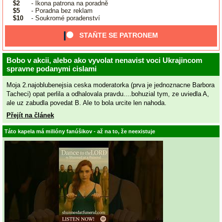
$2
- Ikona patrona na poradně
$5
- Poradna bez reklam
$10
- Soukromé poradenství
STAŇTE SE PATRONEM
Bobo v akcii, alebo ako vyvolat nenavist voci Ukrajincom
spravne podanymi cislami
Moja 2.najoblubenejsia ceska moderatorka (prva je jednoznacne Barbora
Tacheci) opat perlila a odhalovala pravdu....bohuzial tym, ze uviedla A,
ale uz zabudla povedat B. Ale to bola urcite len nahoda.
Přejít na článek
Táto kapela má milióny fanúšikov - až na to, že neexistuje