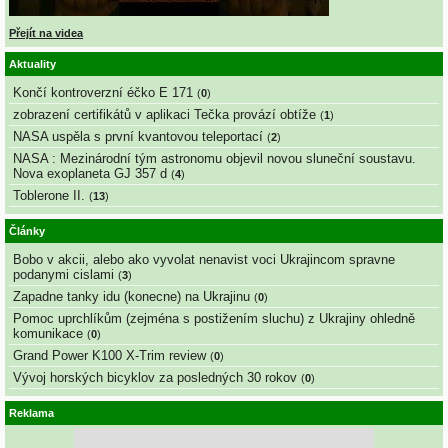
Přejít na videa
Aktuality
Končí kontroverzní éčko E 171
(
0
)
zobrazení certifikátů v aplikaci Tečka provází obtíže
(
1
)
NASA uspěla s první kvantovou teleportací
(
2
)
NASA : Mezinárodní tým astronomu objevil novou sluneční soustavu.
Nova exoplaneta GJ 357 d
(
4
)
Toblerone II.
(
13
)
Články
Bobo v akcii, alebo ako vyvolat nenavist voci Ukrajincom spravne
podanymi cislami
(
3
)
Zapadne tanky idu (konecne) na Ukrajinu
(
0
)
Pomoc uprchlíkům (zejména s postižením sluchu) z Ukrajiny ohledně
komunikace
(
0
)
Grand Power K100 X-Trim review
(
0
)
Vývoj horských bicyklov za posledných 30 rokov
(
0
)
Reklama