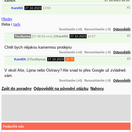
Karel04
#1
Karel04
,
27.10.2023
13:59
Hledej
třeba i
tady
Souhlasím (+0)
Nesouhlasím (-0)
Odpovědět
#2
Toulkyxsa
[37.48.50.xxx]
@
Karel04
,
27.10.2023
14:57
Chtěl bych nějakou kamennou prodejnu
Souhlasím (+0)
Nesouhlasím (-0)
Odpovědět
#3
Karel04
@
Toulkyxsa
,
27.10.2023
18:35
V okolí Aše, Lipna nebo Ostravy? Ale snad to přes Google už zvládneš
sám.
Souhlasím (+0)
Nesouhlasím (-0)
Odpovědět
Zpět do poradny
Odpovědět na původní otázku
Nahoru
Podpořte nás