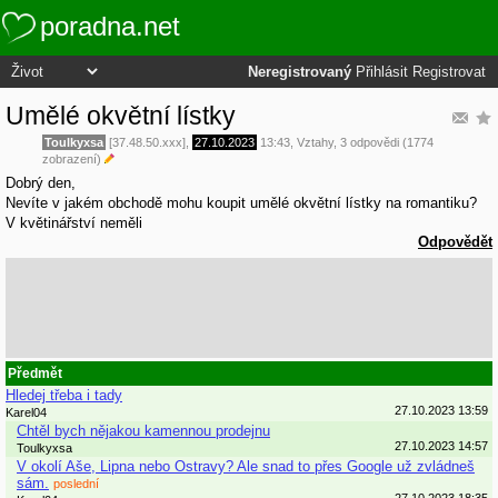
poradna.net
Neregistrovaný
Přihlásit
Registrovat
Umělé okvětní lístky
Toulkyxsa
[37.48.50.xxx],
27.10.2023
13:43
,
Vztahy
, 3 odpovědi (1774
zobrazení)
Dobrý den,
Nevíte v jakém obchodě mohu koupit umělé okvětní lístky na romantiku?
V květinářství neměli
Odpovědět
Předmět
Hledej třeba i tady
27.10.2023 13:59
Karel04
Chtěl bych nějakou kamennou prodejnu
27.10.2023 14:57
Toulkyxsa
V okolí Aše, Lipna nebo Ostravy? Ale snad to přes Google už zvládneš
sám.
poslední
27.10.2023 18:35