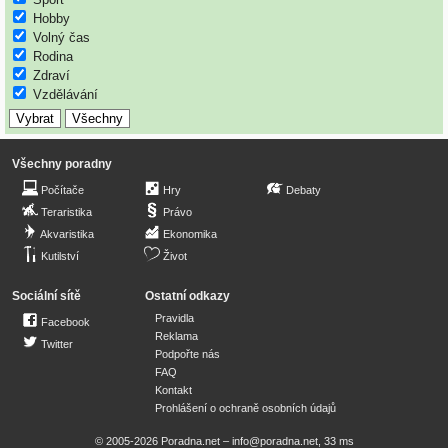
Hobby
Volný čas
Rodina
Zdraví
Vzdělávání
Všechny poradny
Počítače
Hry
Debaty
Teraristika
Právo
Akvaristika
Ekonomika
Kutilství
Život
Sociální sítě
Ostatní odkazy
Pravidla
Facebook
Reklama
Twitter
Podpořte nás
FAQ
Kontakt
Prohlášení o ochraně osobních údajů
© 2005-2026 Poradna.net –
info@poradna.net
,
33 ms