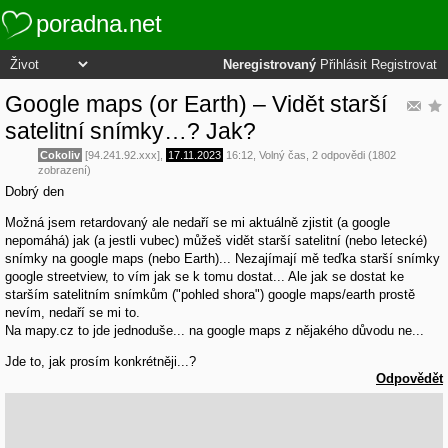
poradna.net
Neregistrovaný
Přihlásit
Registrovat
Google maps (or Earth) – Vidět starší
satelitní snímky…? Jak?
Cokoliv
[94.241.92.xxx],
17.11.2023
16:12
,
Volný čas
, 2 odpovědi (1802
zobrazení)
Dobrý den
Možná jsem retardovaný ale nedaří se mi aktuálně zjistit (a google
nepomáhá) jak (a jestli vubec) můžeš vidět starší satelitní (nebo letecké)
snímky na google maps (nebo Earth)... Nezajímají mě teďka starší snímky
google streetview, to vím jak se k tomu dostat... Ale jak se dostat ke
starším satelitním snímkům ("pohled shora") google maps/earth prostě
nevím, nedaří se mi to.
Na mapy.cz to jde jednoduše... na google maps z nějakého důvodu ne...
Jde to, jak prosím konkrétněji...?
Odpovědět