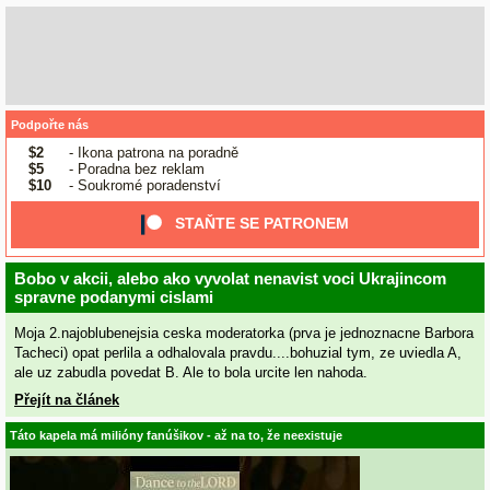
Podpořte nás
$2
- Ikona patrona na poradně
$5
- Poradna bez reklam
$10
- Soukromé poradenství
STAŇTE SE PATRONEM
Bobo v akcii, alebo ako vyvolat nenavist voci Ukrajincom
spravne podanymi cislami
Moja 2.najoblubenejsia ceska moderatorka (prva je jednoznacne Barbora
Tacheci) opat perlila a odhalovala pravdu....bohuzial tym, ze uviedla A,
ale uz zabudla povedat B. Ale to bola urcite len nahoda.
Přejít na článek
Táto kapela má milióny fanúšikov - až na to, že neexistuje