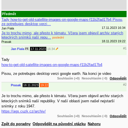
Předmět
Tady how-to-get-old-satellite-images-on-google-maps-f11b2fad17b4 Pisou,
ze potrebujes desktop verzi…
17.11.2023 16:34
Jan Fiala
Je to trochu mimo, ale přesto k tématu. Včera jsem objevil archiv starých
leteckých snímků naší repu…
poslední
18.11.2023 19:22
Prasak
#1
Jan Fiala
,
17.11.2023
16:34
Tady
how-to-get-old-satellite-images-on-google-maps-f11b2fad17b4
Pisou, ze potrebujes desktop verzi google earth. Na konci je video
Souhlasím (+0)
Nesouhlasím (-0)
Odpovědět
#2
Prasak
,
18.11.2023
19:22
Je to trochu mimo, ale přesto k tématu. Včera jsem objevil archiv starých
leteckých snímků naší republiky. V naší oblasti jsem našel nejstarší
snímky z roku 1947.
https://ags.cuzk.cz/archiv/
Souhlasím (+0)
Nesouhlasím (-0)
Odpovědět
Zpět do poradny
Odpovědět na původní otázku
Nahoru