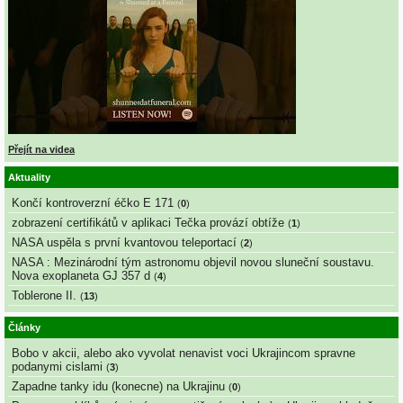
Přejít na videa
Aktuality
Končí kontroverzní éčko E 171
(
0
)
zobrazení certifikátů v aplikaci Tečka provází obtíže
(
1
)
NASA uspěla s první kvantovou teleportací
(
2
)
NASA : Mezinárodní tým astronomu objevil novou sluneční soustavu.
Nova exoplaneta GJ 357 d
(
4
)
Toblerone II.
(
13
)
Články
Bobo v akcii, alebo ako vyvolat nenavist voci Ukrajincom spravne
podanymi cislami
(
3
)
Zapadne tanky idu (konecne) na Ukrajinu
(
0
)