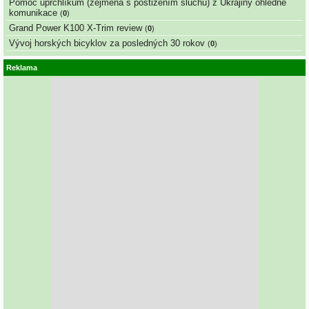
Pomoc uprchlíkům (zejména s postižením sluchu) z Ukrajiny ohledně
komunikace
(
0
)
Grand Power K100 X-Trim review
(
0
)
Vývoj horských bicyklov za posledných 30 rokov
(
0
)
Reklama