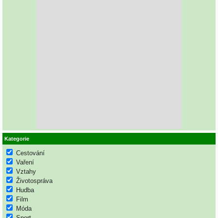
Kategorie
Cestování
Vaření
Vztahy
Životospráva
Hudba
Film
Móda
Sport