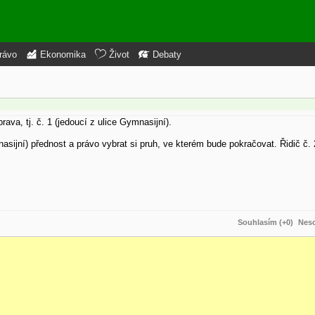
rávo
Ekonomika
Život
Debaty
ava, tj. č. 1 (jedoucí z ulice Gymnasijní).
nasijní) přednost a právo vybrat si pruh, ve kterém bude pokračovat. Řidič č.
Souhlasím (+0)
Neso