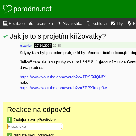
poradna.net
Počítače
Teraristika
Akvaristika
Kutilství
Hry
P
Jak je to s projetím křižovatky?
maerlyn
,
27.10.2024
22:30
Kdyby tam byl jen jeden pruh, měl by přednost řidič odbočující dopr
Jelikož tam ale jsou pruhy dva, má řidič č. 1 (jedoucí z ulice Gym
dává přednost.
https://www.youtube.com/watch?v=JTrS56iQNfY
nebo
https://www.youtube.com/watch?v=ZPPXItnge9w
Reakce na odpověď
1
Zadajte svou přezdívku:
2
Napište svou odpověď: