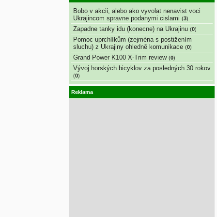
Bobo v akcii, alebo ako vyvolat nenavist voci
Ukrajincom spravne podanymi cislami
(
3
)
Zapadne tanky idu (konecne) na Ukrajinu
(
0
)
Pomoc uprchlíkům (zejména s postižením
sluchu) z Ukrajiny ohledně komunikace
(
0
)
Grand Power K100 X-Trim review
(
0
)
Vývoj horských bicyklov za posledných 30 rokov
(
0
)
Reklama