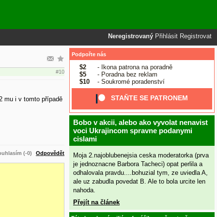
Neregistrovaný
Přihlásit
Registrovat
Podpořte nás
$2
- Ikona patrona na poradně
#10
$5
- Poradna bez reklam
$10
- Soukromé poradenství
STAŇTE SE PATRONEM
 2 mu i v tomto případě
Bobo v akcii, alebo ako vyvolat nenavist
voci Ukrajincom spravne podanymi
cislami
uhlasím (-0)
Odpovědět
Moja 2.najoblubenejsia ceska moderatorka (prva
je jednoznacne Barbora Tacheci) opat perlila a
odhalovala pravdu....bohuzial tym, ze uviedla A,
ale uz zabudla povedat B. Ale to bola urcite len
nahoda.
Přejít na článek