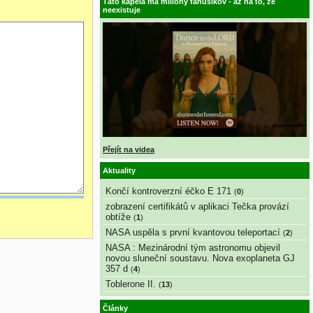
Táto kapela má milióny fanúšikov - až na to, že
neexistuje
Přejít na videa
Aktuality
Končí kontroverzní éčko E 171
(
0
)
zobrazení certifikátů v aplikaci Tečka provází
obtíže
(
1
)
NASA uspěla s první kvantovou teleportací
(
2
)
NASA : Mezinárodní tým astronomu objevil
novou sluneční soustavu. Nova exoplaneta GJ
357 d
(
4
)
Toblerone II.
(
13
)
Články