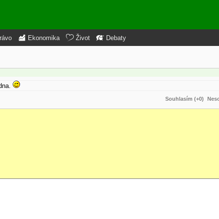
rávo
Ekonomika
Život
Debaty
adna.
Souhlasím (+0)
Neso