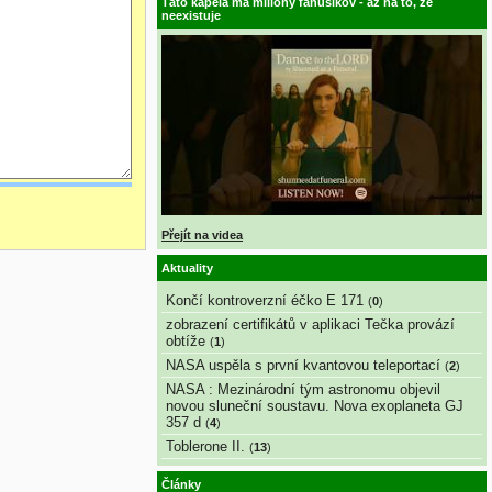
Táto kapela má milióny fanúšikov - až na to, že
neexistuje
Přejít na videa
Aktuality
Končí kontroverzní éčko E 171
(
0
)
zobrazení certifikátů v aplikaci Tečka provází
obtíže
(
1
)
NASA uspěla s první kvantovou teleportací
(
2
)
NASA : Mezinárodní tým astronomu objevil
novou sluneční soustavu. Nova exoplaneta GJ
357 d
(
4
)
Toblerone II.
(
13
)
Články