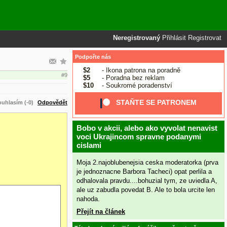
Neregistrovaný
Přihlásit
Registrovat
Podpořte nás
$2
- Ikona patrona na poradně
#9
$5
- Poradna bez reklam
$10
- Soukromé poradenství
STAŇTE SE PATRONEM
uhlasím (-0)
Odpovědět
Bobo v akcii, alebo ako vyvolat nenavist
voci Ukrajincom spravne podanymi
cislami
Moja 2.najoblubenejsia ceska moderatorka (prva
je jednoznacne Barbora Tacheci) opat perlila a
odhalovala pravdu....bohuzial tym, ze uviedla A,
ale uz zabudla povedat B. Ale to bola urcite len
nahoda.
Přejít na článek