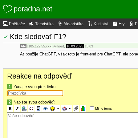
poradna.net
Počítače
Teraristika
Akvaristika
Kutilství
Hry
P
Kde sledovať F1?
Ale
[185.122.55.xxx]
@
host
,
18.03.2025
13:03
Ať použije ChatGPT, však toto je front-end pre ChatGPT, nie por
Reakce na odpověď
1
Zadajte svou přezdívku:
2
Napište svou odpověď:
Mimo téma