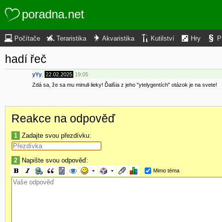
poradna.net
Počítače
Teraristika
Akvaristika
Kutilství
Hry
P
hadí řeč
yYy
,
22.02.2025
19:05
Zdá sa, že sa mu minuli lieky! Ďalšia z jeho "ytelygentích" otázok je na svete!
Reakce na odpověď
1
Zadajte svou přezdívku:
2
Napište svou odpověď:
Mimo téma