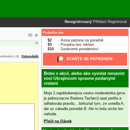
Neregistrovaný
Přihlásit
Registrovat
Podpořte nás
$2
- Ikona patrona na poradně
#6
$5
- Poradna bez reklam
$10
- Soukromé poradenství
uhlasím (-0)
Odpovědět
STAŇTE SE PATRONEM
Bobo v akcii, alebo ako vyvolat nenavist
voci Ukrajincom spravne podanymi
cislami
Moja 2.najoblubenejsia ceska moderatorka (prva
je jednoznacne Barbora Tacheci) opat perlila a
odhalovala pravdu....bohuzial tym, ze uviedla A,
ale uz zabudla povedat B. Ale to bola urcite len
nahoda.
Přejít na článek