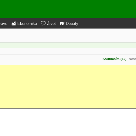
rávo
Ekonomika
Život
Debaty
Souhlasím (+2)
Neso