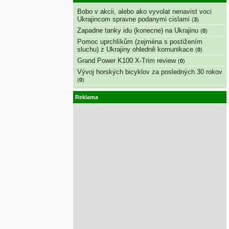
Bobo v akcii, alebo ako vyvolat nenavist voci
Ukrajincom spravne podanymi cislami
(
3
)
Zapadne tanky idu (konecne) na Ukrajinu
(
0
)
Pomoc uprchlíkům (zejména s postižením
sluchu) z Ukrajiny ohledně komunikace
(
0
)
Grand Power K100 X-Trim review
(
0
)
Vývoj horských bicyklov za posledných 30 rokov
(
0
)
Reklama