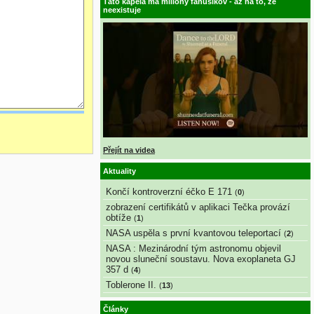
Táto kapela má milióny fanúšikov - až na to, že
neexistuje
Přejít na videa
Aktuality
Končí kontroverzní éčko E 171
(
0
)
zobrazení certifikátů v aplikaci Tečka provází
obtíže
(
1
)
NASA uspěla s první kvantovou teleportací
(
2
)
NASA : Mezinárodní tým astronomu objevil
novou sluneční soustavu. Nova exoplaneta GJ
357 d
(
4
)
Toblerone II.
(
13
)
Články