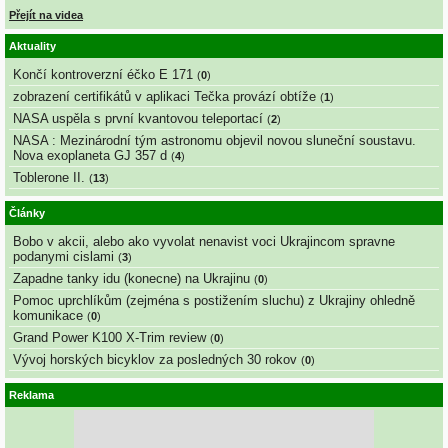
Přejít na videa
Aktuality
Končí kontroverzní éčko E 171
(
0
)
zobrazení certifikátů v aplikaci Tečka provází obtíže
(
1
)
NASA uspěla s první kvantovou teleportací
(
2
)
NASA : Mezinárodní tým astronomu objevil novou sluneční soustavu.
Nova exoplaneta GJ 357 d
(
4
)
Toblerone II.
(
13
)
Články
Bobo v akcii, alebo ako vyvolat nenavist voci Ukrajincom spravne
podanymi cislami
(
3
)
Zapadne tanky idu (konecne) na Ukrajinu
(
0
)
Pomoc uprchlíkům (zejména s postižením sluchu) z Ukrajiny ohledně
komunikace
(
0
)
Grand Power K100 X-Trim review
(
0
)
Vývoj horských bicyklov za posledných 30 rokov
(
0
)
Reklama