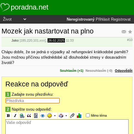
poradna.net
Neregistrovaný
Přihlásit
Registrovat
Mozek jak nastartovat na plno
#10
Jako
[185.220.101.xxx],
26.02.2025
11:33
Chápu dobře, že se jedná o výpadky až nefungování krátkodobé paměti?
Jsou možnou příčinou střednědobé až dlouhodobé stresy v dosavadním
životě?
Souhlasím (+1)
Nesouhlasím (-0)
Odpovědět
Reakce na odpověď
1
Zadajte svou přezdívku:
2
Napište svou odpověď:
Mimo téma