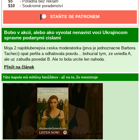
$5
- Poradna bez reklam
$10
- Soukromé poradenství
STAŇTE SE PATRONEM
Bobo v akcii, alebo ako vyvolat nenavist voci Ukrajincom
spravne podanymi cislami
Moja 2.najoblubenejsia ceska moderatorka (prva je jednoznacne Barbora
Tacheci) opat perlila a odhalovala pravdu....bohuzial tym, ze uviedla A,
ale uz zabudla povedat B. Ale to bola urcite len nahoda.
Přejít na článek
Táto kapela má milióny fanúšikov - až na to, že neexistuje