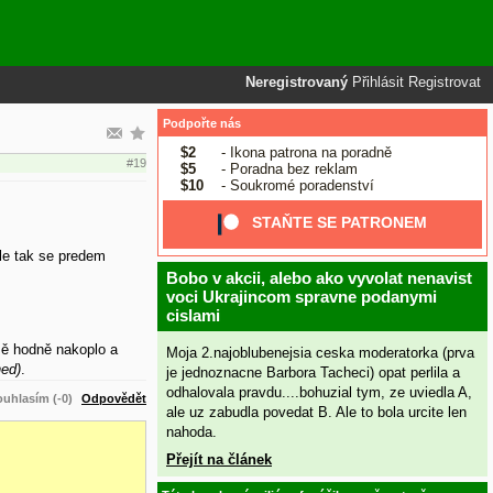
Neregistrovaný
Přihlásit
Registrovat
Podpořte nás
$2
- Ikona patrona na poradně
#19
$5
- Poradna bez reklam
$10
- Soukromé poradenství
STAŇTE SE PATRONEM
kle tak se predem
Bobo v akcii, alebo ako vyvolat nenavist
voci Ukrajincom spravne podanymi
cislami
ě hodně nakoplo a
Moja 2.najoblubenejsia ceska moderatorka (prva
ned)
.
je jednoznacne Barbora Tacheci) opat perlila a
odhalovala pravdu....bohuzial tym, ze uviedla A,
uhlasím (-0)
Odpovědět
ale uz zabudla povedat B. Ale to bola urcite len
nahoda.
Přejít na článek