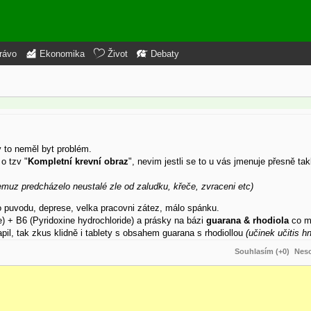
rávo
Ekonomika
Život
Debaty
y to neměl byt problém.
o tzv "
Kompletní krevní obraz
", nevim jestli se to u vás jmenuje přesně ta
čemuz predcházelo neustalé zle od zaludku, křeče, zvraceni etc)
 puvodu, deprese, velka pracovni zátez, málo spánku.
) + B6 (Pyridoxine hydrochloride) a prásky na bázi
guarana & rhodiola
co m
il, tak zkus klidně i tablety s obsahem guarana s rhodiollou
(učinek učitis h
Souhlasím (+0)
Neso