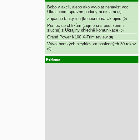
Bobo v akcii, alebo ako vyvolat nenavist voci
Ukrajincom spravne podanymi cislami
(
3
)
Zapadne tanky idu (konecne) na Ukrajinu
(
0
)
Pomoc uprchlíkům (zejména s postižením
sluchu) z Ukrajiny ohledně komunikace
(
0
)
Grand Power K100 X-Trim review
(
0
)
Vývoj horských bicyklov za posledných 30 rokov
(
0
)
Reklama