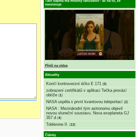
Táto kapela má milióny fanúšikov - až na to, že
neexistuje
Přejít na videa
Aktuality
Končí kontroverzní éčko E 171
(
0
)
zobrazení certifikátů v aplikaci Tečka provází
obtíže
(
1
)
NASA uspěla s první kvantovou teleportací
(
2
)
NASA : Mezinárodní tým astronomu objevil
novou sluneční soustavu. Nova exoplaneta GJ
357 d
(
4
)
Toblerone II.
(
13
)
Články