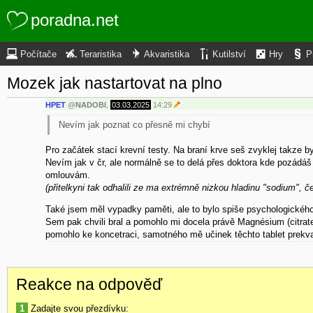
poradna.net
Počítače
Teraristika
Akvaristika
Kutilství
Hry
P
Mozek jak nastartovat na plno
HPET
@
NADOBI
,
03.03.2025
14:29
Nevím jak poznat co přesně mi chybí
Pro začátek stací krevní testy. Na braní krve seš zvyklej takze b
Nevím jak v čr, ale normálně se to delá přes doktora kde pozádáš 
omlouvám.
(přitelkyni tak odhalili ze ma extrémně nizkou hladinu "sodium", 
Také jsem měl vypadky paměti, ale to bylo spiše psychologického
Sem pak chvili bral a pomohlo mi docela právě Magnésium (citrate
pomohlo ke koncetraci, samotného mě učinek těchto tablet prekvap
Reakce na odpověď
1
Zadajte svou přezdívku: