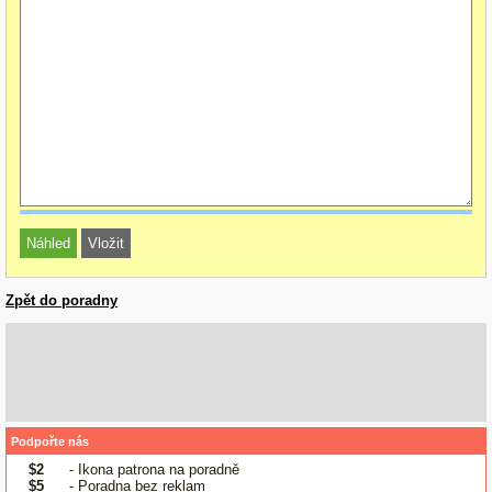
Zpět do poradny
Podpořte nás
$2
- Ikona patrona na poradně
$5
- Poradna bez reklam