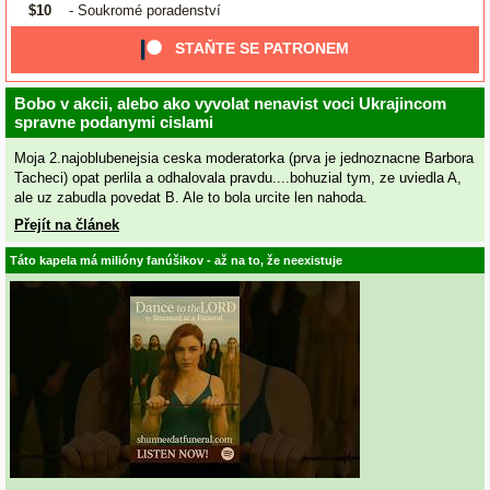
$10
- Soukromé poradenství
STAŇTE SE PATRONEM
Bobo v akcii, alebo ako vyvolat nenavist voci Ukrajincom
spravne podanymi cislami
Moja 2.najoblubenejsia ceska moderatorka (prva je jednoznacne Barbora
Tacheci) opat perlila a odhalovala pravdu....bohuzial tym, ze uviedla A,
ale uz zabudla povedat B. Ale to bola urcite len nahoda.
Přejít na článek
Táto kapela má milióny fanúšikov - až na to, že neexistuje