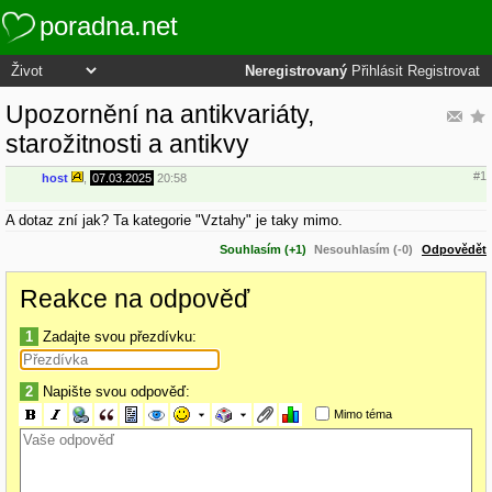
poradna.net
Neregistrovaný
Přihlásit
Registrovat
Upozornění na antikvariáty,
starožitnosti a antikvy
#1
host
,
07.03.2025
20:58
A dotaz zní jak? Ta kategorie "Vztahy" je taky mimo.
Souhlasím (+1)
Nesouhlasím (-0)
Odpovědět
Reakce na odpověď
1
Zadajte svou přezdívku:
2
Napište svou odpověď:
Mimo téma