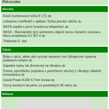
Přejít na videa
Aktuality
Končí kontroverzní éčko E 171
(
0
)
zobrazení certifikátů v aplikaci Tečka provází obtíže
(
1
)
NASA uspěla s první kvantovou teleportací
(
2
)
NASA : Mezinárodní tým astronomu objevil novou sluneční soustavu.
Nova exoplaneta GJ 357 d
(
4
)
Toblerone II.
(
13
)
Články
Bobo v akcii, alebo ako vyvolat nenavist voci Ukrajincom spravne
podanymi cislami
(
3
)
Zapadne tanky idu (konecne) na Ukrajinu
(
0
)
Pomoc uprchlíkům (zejména s postižením sluchu) z Ukrajiny ohledně
komunikace
(
0
)
Grand Power K100 X-Trim review
(
0
)
Vývoj horských bicyklov za posledných 30 rokov
(
0
)
Reklama