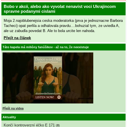
Bobo v akcii, alebo ako vyvolat nenavist voci Ukrajincom
spravne podanymi cislami
Moja 2.najoblubenejsia ceska moderatorka (prva je jednoznacne Barbora
Tacheci) opat perlila a odhalovala pravdu....bohuzial tym, ze uviedla A,
ale uz zabudla povedat B. Ale to bola urcite len nahoda.
Přejít na článek
Táto kapela má milióny fanúšikov - až na to, že neexistuje
Přejít na videa
Aktuality
Končí kontroverzní éčko E 171
(
0
)