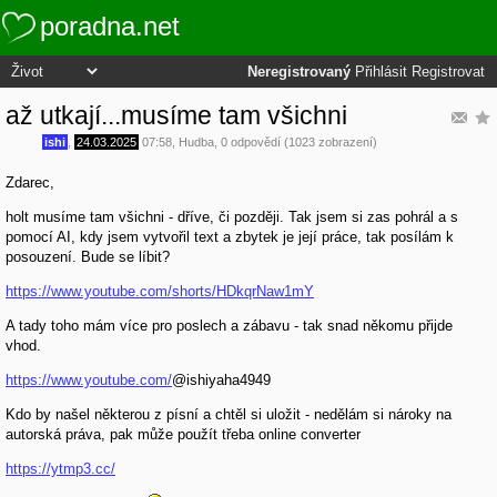
poradna.net
Neregistrovaný
Přihlásit
Registrovat
až utkají...musíme tam všichni
ishi
,
24.03.2025
07:58
,
Hudba
, 0 odpovědí (1023 zobrazení)
Zdarec,
holt musíme tam všichni - dříve, či později. Tak jsem si zas pohrál a s
pomocí AI, kdy jsem vytvořil text a zbytek je její práce, tak posílám k
posouzení. Bude se líbit?
https://www.youtube.com/shorts/HDkqrNaw1mY
A tady toho mám více pro poslech a zábavu - tak snad někomu přijde
vhod.
https://www.youtube.com/
@ishiyaha4949
Kdo by našel některou z písní a chtěl si uložit - nedělám si nároky na
autorská práva, pak může použít třeba online converter
https://ytmp3.cc/