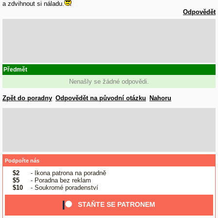
a zdvihnout si náladu.
Odpovědět
Předmět
Nenašly se žádné odpovědi.
Zpět do poradny
Odpovědět na původní otázku
Nahoru
Podpořte nás
$2
- Ikona patrona na poradně
$5
- Poradna bez reklam
$10
- Soukromé poradenství
STAŇTE SE PATRONEM