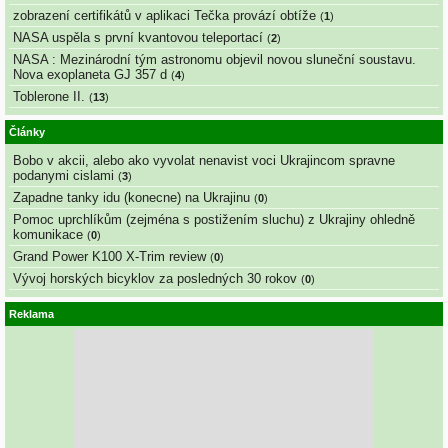
zobrazení certifikátů v aplikaci Tečka provází obtíže
(
1
)
NASA uspěla s první kvantovou teleportací
(
2
)
NASA : Mezinárodní tým astronomu objevil novou sluneční soustavu.
Nova exoplaneta GJ 357 d
(
4
)
Toblerone II.
(
13
)
Články
Bobo v akcii, alebo ako vyvolat nenavist voci Ukrajincom spravne
podanymi cislami
(
3
)
Zapadne tanky idu (konecne) na Ukrajinu
(
0
)
Pomoc uprchlíkům (zejména s postižením sluchu) z Ukrajiny ohledně
komunikace
(
0
)
Grand Power K100 X-Trim review
(
0
)
Vývoj horských bicyklov za posledných 30 rokov
(
0
)
Reklama