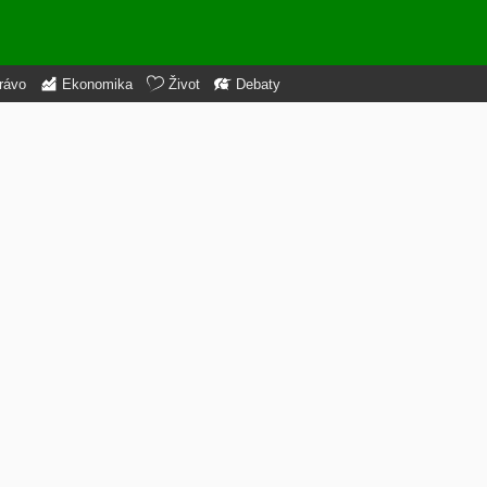
rávo
Ekonomika
Život
Debaty