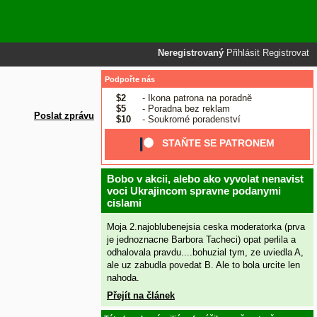
Neregistrovaný
Přihlásit
Registrovat
Podpořte nás
$2
- Ikona patrona na poradně
$5
- Poradna bez reklam
Poslat zprávu
$10
- Soukromé poradenství
STAŇTE SE PATRONEM
Bobo v akcii, alebo ako vyvolat nenavist
voci Ukrajincom spravne podanymi
cislami
Moja 2.najoblubenejsia ceska moderatorka (prva
je jednoznacne Barbora Tacheci) opat perlila a
odhalovala pravdu....bohuzial tym, ze uviedla A,
ale uz zabudla povedat B. Ale to bola urcite len
nahoda.
Přejít na článek