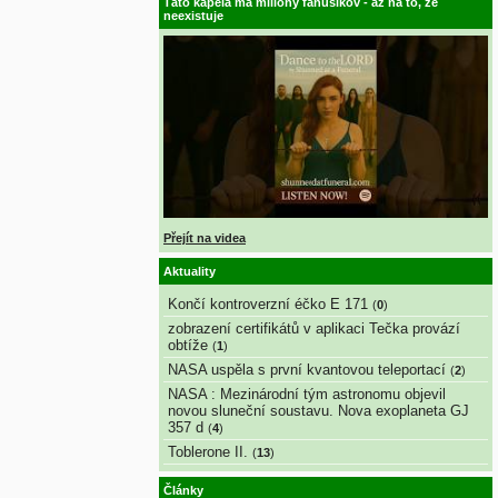
Táto kapela má milióny fanúšikov - až na to, že
neexistuje
Přejít na videa
Aktuality
Končí kontroverzní éčko E 171
(
0
)
zobrazení certifikátů v aplikaci Tečka provází
obtíže
(
1
)
NASA uspěla s první kvantovou teleportací
(
2
)
NASA : Mezinárodní tým astronomu objevil
novou sluneční soustavu. Nova exoplaneta GJ
357 d
(
4
)
Toblerone II.
(
13
)
Články