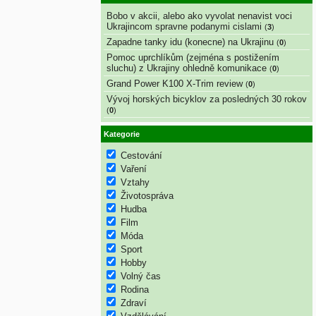
Bobo v akcii, alebo ako vyvolat nenavist voci
Ukrajincom spravne podanymi cislami
(
3
)
Zapadne tanky idu (konecne) na Ukrajinu
(
0
)
Pomoc uprchlíkům (zejména s postižením
sluchu) z Ukrajiny ohledně komunikace
(
0
)
Grand Power K100 X-Trim review
(
0
)
Vývoj horských bicyklov za posledných 30 rokov
(
0
)
Kategorie
Cestování
Vaření
Vztahy
Životospráva
Hudba
Film
Móda
Sport
Hobby
Volný čas
Rodina
Zdraví