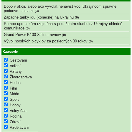
Bobo v akcii, alebo ako vyvolat nenavist voci Ukrajincom spravne
podanymi cislami
(
3
)
Zapadne tanky idu (konecne) na Ukrajinu
(
0
)
Pomoc uprchlíkům (zejména s postižením sluchu) z Ukrajiny ohledně
komunikace
(
0
)
Grand Power K100 X-Trim review
(
0
)
Vývoj horských bicyklov za posledných 30 rokov
(
0
)
Kategorie
Cestování
Vaření
Vztahy
Životospráva
Hudba
Film
Móda
Sport
Hobby
Volný čas
Rodina
Zdraví
Vzdělávání