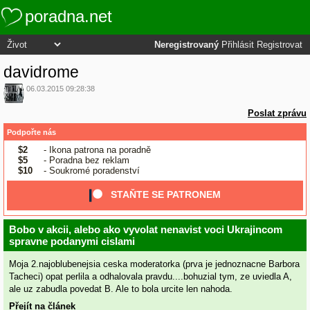
poradna.net
Neregistrovaný
Přihlásit
Registrovat
davidrome
06.03.2015 09:28:38
Poslat zprávu
Podpořte nás
$2
- Ikona patrona na poradně
$5
- Poradna bez reklam
$10
- Soukromé poradenství
STAŇTE SE PATRONEM
Bobo v akcii, alebo ako vyvolat nenavist voci Ukrajincom
spravne podanymi cislami
Moja 2.najoblubenejsia ceska moderatorka (prva je jednoznacne Barbora
Tacheci) opat perlila a odhalovala pravdu....bohuzial tym, ze uviedla A,
ale uz zabudla povedat B. Ale to bola urcite len nahoda.
Přejít na článek