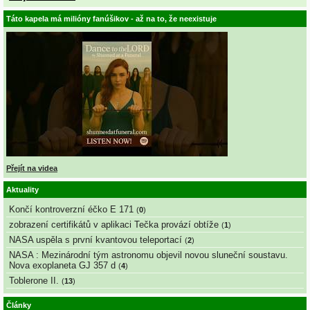
Táto kapela má milióny fanúšikov - až na to, že neexistuje
Přejít na videa
Aktuality
Končí kontroverzní éčko E 171
(
0
)
zobrazení certifikátů v aplikaci Tečka provází obtíže
(
1
)
NASA uspěla s první kvantovou teleportací
(
2
)
NASA : Mezinárodní tým astronomu objevil novou sluneční soustavu.
Nova exoplaneta GJ 357 d
(
4
)
Toblerone II.
(
13
)
Články