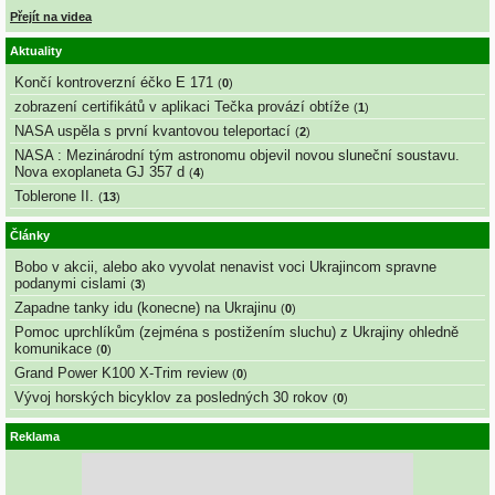
Přejít na videa
Aktuality
Končí kontroverzní éčko E 171
(
0
)
zobrazení certifikátů v aplikaci Tečka provází obtíže
(
1
)
NASA uspěla s první kvantovou teleportací
(
2
)
NASA : Mezinárodní tým astronomu objevil novou sluneční soustavu.
Nova exoplaneta GJ 357 d
(
4
)
Toblerone II.
(
13
)
Články
Bobo v akcii, alebo ako vyvolat nenavist voci Ukrajincom spravne
podanymi cislami
(
3
)
Zapadne tanky idu (konecne) na Ukrajinu
(
0
)
Pomoc uprchlíkům (zejména s postižením sluchu) z Ukrajiny ohledně
komunikace
(
0
)
Grand Power K100 X-Trim review
(
0
)
Vývoj horských bicyklov za posledných 30 rokov
(
0
)
Reklama