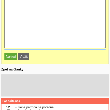
Zpět na články
Podpořte nás
$2
- Ikona patrona na poradně