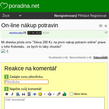
poradna.net
Neregistrovaný
Přihlásit
Registrovat
On-line nákup potravin
#2
merlouska
,
27.04.2016
20:24
Mi dneska prisla sms "Sleva 200 Kc na prvni nakup potravin online" prave
u toho Kolonialu.. ze bych to taky zkusila?
Souhlasím (+0)
Nesouhlasím (-0)
Odpovědět
Reakce na komentář
1
Zadajte svou přezdívku:
2
Napište svůj komentář:
Mimo téma