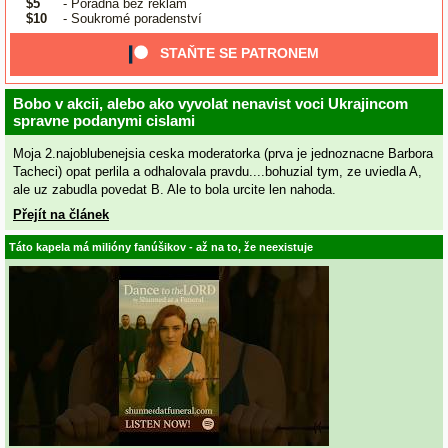
$5
- Poradna bez reklam
$10
- Soukromé poradenství
STAŇTE SE PATRONEM
Bobo v akcii, alebo ako vyvolat nenavist voci Ukrajincom
spravne podanymi cislami
Moja 2.najoblubenejsia ceska moderatorka (prva je jednoznacne Barbora
Tacheci) opat perlila a odhalovala pravdu....bohuzial tym, ze uviedla A,
ale uz zabudla povedat B. Ale to bola urcite len nahoda.
Přejít na článek
Táto kapela má milióny fanúšikov - až na to, že neexistuje