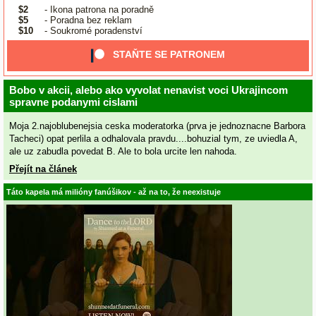
$2
- Ikona patrona na poradně
$5
- Poradna bez reklam
$10
- Soukromé poradenství
STAŇTE SE PATRONEM
Bobo v akcii, alebo ako vyvolat nenavist voci Ukrajincom
spravne podanymi cislami
Moja 2.najoblubenejsia ceska moderatorka (prva je jednoznacne Barbora
Tacheci) opat perlila a odhalovala pravdu....bohuzial tym, ze uviedla A,
ale uz zabudla povedat B. Ale to bola urcite len nahoda.
Přejít na článek
Táto kapela má milióny fanúšikov - až na to, že neexistuje