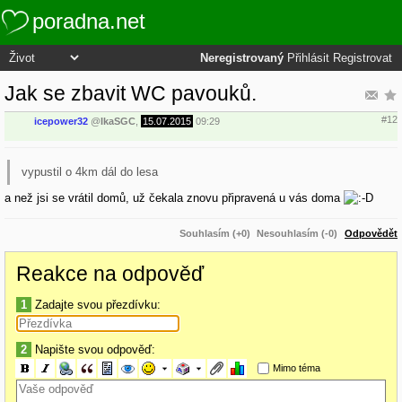
poradna.net
Neregistrovaný
Přihlásit
Registrovat
Jak se zbavit WC pavouků.
#12
icepower32
@
IkaSGC
,
15.07.2015
09:29
vypustil o 4km dál do lesa
a než jsi se vrátil domů, už čekala znovu připravená u vás doma
Souhlasím (+0)
Nesouhlasím (-0)
Odpovědět
Reakce na odpověď
1
Zadajte svou přezdívku:
2
Napište svou odpověď:
Mimo téma