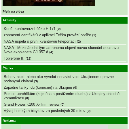
Přejít na videa
Aktuality
Končí kontroverzní éčko E 171
(
0
)
zobrazení certifikátů v aplikaci Tečka provází obtíže
(
1
)
NASA uspěla s první kvantovou teleportací
(
2
)
NASA : Mezinárodní tým astronomu objevil novou sluneční soustavu.
Nova exoplaneta GJ 357 d
(
4
)
Toblerone II.
(
13
)
Články
Bobo v akcii, alebo ako vyvolat nenavist voci Ukrajincom spravne
podanymi cislami
(
3
)
Zapadne tanky idu (konecne) na Ukrajinu
(
0
)
Pomoc uprchlíkům (zejména s postižením sluchu) z Ukrajiny ohledně
komunikace
(
0
)
Grand Power K100 X-Trim review
(
0
)
Vývoj horských bicyklov za posledných 30 rokov
(
0
)
Reklama