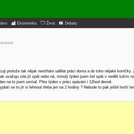
rávo
Ekonomika
Život
Debaty
obrazení)
uji protože tak nějak nestíhám udělat práci doma a do toho nějaké koníčky. 
tak uvažuju zda jít spát nebo né, minulý týden jsem šel spát v neděli tuším n
 den na to jsem umíral. Přes týden v práci spávám i 12hod denně.
tí se to jít si lehnout třeba jen na 2 hodiny ? Nebude to pak ještě horší te