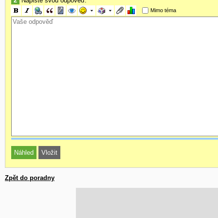
2
Napište svou odpověď:
Mimo téma
Zpět do poradny