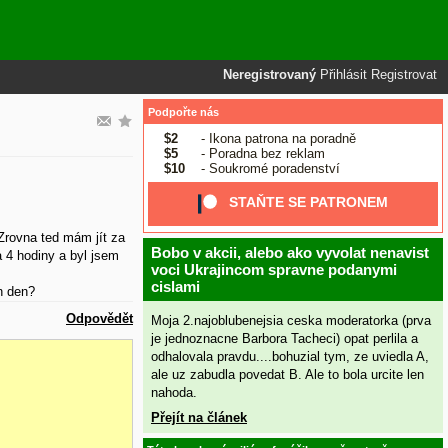
Neregistrovaný
Přihlásit
Registrovat
Podpořte nás
$2
- Ikona patrona na poradně
$5
- Poradna bez reklam
$10
- Soukromé poradenství
STAŇTE SE PATRONEM
Zrovna ted mám jít za
Bobo v akcii, alebo ako vyvolat nenavist
a 4 hodiny a byl jsem
voci Ukrajincom spravne podanymi
cislami
n den?
Odpovědět
Moja 2.najoblubenejsia ceska moderatorka (prva
je jednoznacne Barbora Tacheci) opat perlila a
odhalovala pravdu....bohuzial tym, ze uviedla A,
ale uz zabudla povedat B. Ale to bola urcite len
nahoda.
Přejít na článek