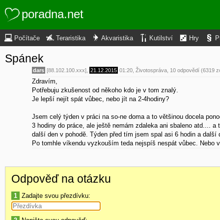
poradna.net
Počítače
Teraristika
Akvaristika
Kutilství
Hry
P
Spánek
dars
[88.102.100.xxx],
21.12.2015
01:20
,
Životospráva
, 10 odpovědí (6319 z
Zdravím,
Potřebuju zkušenost od někoho kdo je v tom znalý.
Je lepší nejít spát vůbec, nebo jít na 2-4hodiny?
Jsem celý týden v práci na so-ne doma a to většinou docela ponoc
3 hodiny do práce, ale ještě nemám zdaleka ani sbaleno atd.... a 
další den v pohodě. Týden před tím jsem spal asi 6 hodin a další
Po tomhle víkendu vyzkouším teda nejspíš nespát vůbec. Nebo vypla
Odpověď na otázku
1
Zadajte svou přezdívku: