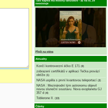
Táto kapela má milióny fanúšikov - až na to, že
neexistuje
Přejít na videa
Aktuality
Končí kontroverzní éčko E 171
(
0
)
zobrazení certifikátů v aplikaci Tečka provází
obtíže
(
1
)
NASA uspěla s první kvantovou teleportací
(
2
)
NASA : Mezinárodní tým astronomu objevil
novou sluneční soustavu. Nova exoplaneta GJ
357 d
(
4
)
Toblerone II.
(
13
)
Články