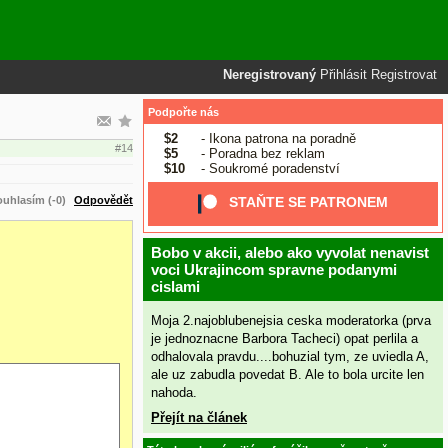
Neregistrovaný
Přihlásit
Registrovat
Podpořte nás
$2
- Ikona patrona na poradně
#14
$5
- Poradna bez reklam
$10
- Soukromé poradenství
uhlasím (-0)
Odpovědět
STAŇTE SE PATRONEM
Bobo v akcii, alebo ako vyvolat nenavist
voci Ukrajincom spravne podanymi
cislami
Moja 2.najoblubenejsia ceska moderatorka (prva
je jednoznacne Barbora Tacheci) opat perlila a
odhalovala pravdu....bohuzial tym, ze uviedla A,
ale uz zabudla povedat B. Ale to bola urcite len
nahoda.
Přejít na článek