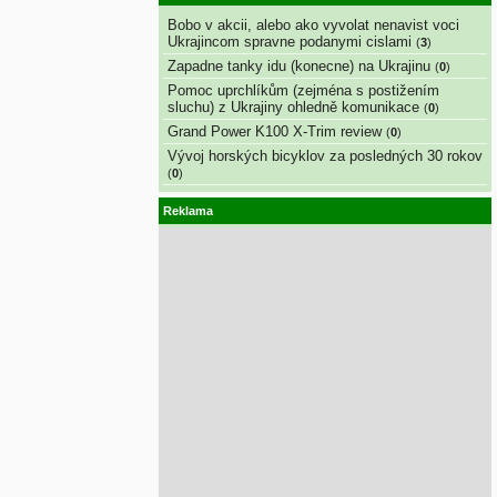
Bobo v akcii, alebo ako vyvolat nenavist voci
Ukrajincom spravne podanymi cislami
(
3
)
Zapadne tanky idu (konecne) na Ukrajinu
(
0
)
Pomoc uprchlíkům (zejména s postižením
sluchu) z Ukrajiny ohledně komunikace
(
0
)
Grand Power K100 X-Trim review
(
0
)
Vývoj horských bicyklov za posledných 30 rokov
(
0
)
Reklama