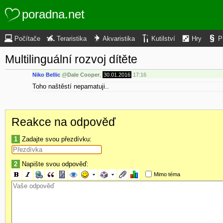
poradna.net
Počítače
Teraristika
Akvaristika
Kutilství
Hry
P
Multilinguální rozvoj dítěte
Niko Bellic
@
Dale Cooper
,
30.01.2016
17:16
Toho naštěstí nepamatuji..
Reakce na odpověď
1
Zadajte svou přezdívku:
2
Napište svou odpověď:
Mimo téma