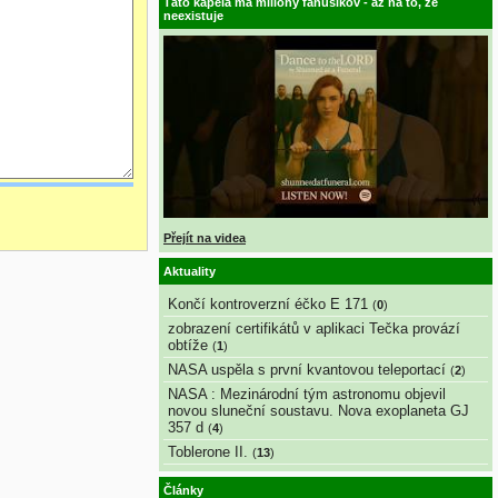
Táto kapela má milióny fanúšikov - až na to, že
neexistuje
Přejít na videa
Aktuality
Končí kontroverzní éčko E 171
(
0
)
zobrazení certifikátů v aplikaci Tečka provází
obtíže
(
1
)
NASA uspěla s první kvantovou teleportací
(
2
)
NASA : Mezinárodní tým astronomu objevil
novou sluneční soustavu. Nova exoplaneta GJ
357 d
(
4
)
Toblerone II.
(
13
)
Články