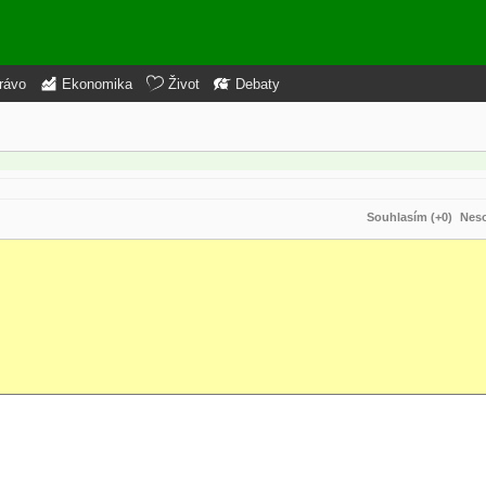
rávo
Ekonomika
Život
Debaty
Souhlasím (+0)
Neso