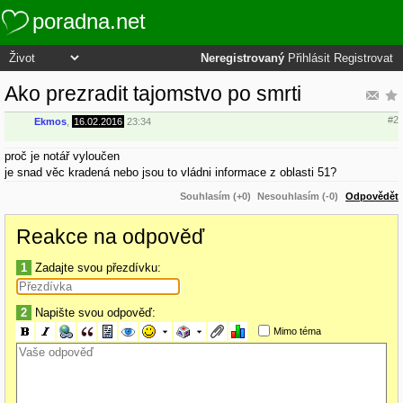
poradna.net
Neregistrovaný
Přihlásit
Registrovat
Ako prezradit tajomstvo po smrti
#2
Ekmos
,
16.02.2016
23:34
proč je notář vyloučen
je snad věc kradená nebo jsou to vládni informace z oblasti 51?
Souhlasím (+0)
Nesouhlasím (-0)
Odpovědět
Reakce na odpověď
1
Zadajte svou přezdívku:
2
Napište svou odpověď:
Mimo téma