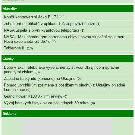
Aktuality
Končí kontroverzní éčko E 171
(
0
)
zobrazení certifikátů v aplikaci Tečka provází obtíže
(
1
)
NASA uspěla s první kvantovou teleportací
(
2
)
NASA : Mezinárodní tým astronomu objevil novou sluneční soustavu.
Nova exoplaneta GJ 357 d
(
4
)
Toblerone II.
(
13
)
Články
Bobo v akcii, alebo ako vyvolat nenavist voci Ukrajincom spravne
podanymi cislami
(
3
)
Zapadne tanky idu (konecne) na Ukrajinu
(
0
)
Pomoc uprchlíkům (zejména s postižením sluchu) z Ukrajiny ohledně
komunikace
(
0
)
Grand Power K100 X-Trim review
(
0
)
Vývoj horských bicyklov za posledných 30 rokov
(
0
)
Reklama