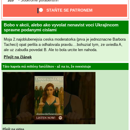
$10
- Soukromé poradenství
STAŇTE SE PATRONEM
Bobo v akcii, alebo ako vyvolat nenavist voci Ukrajincom
spravne podanymi cislami
Moja 2.najoblubenejsia ceska moderatorka (prva je jednoznacne Barbora
Tacheci) opat perlila a odhalovala pravdu....bohuzial tym, ze uviedla A,
ale uz zabudla povedat B. Ale to bola urcite len nahoda.
Přejít na článek
Táto kapela má milióny fanúšikov - až na to, že neexistuje
Přejít na videa