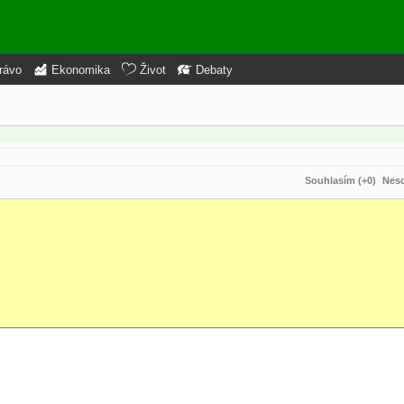
rávo
Ekonomika
Život
Debaty
Souhlasím (+0)
Neso