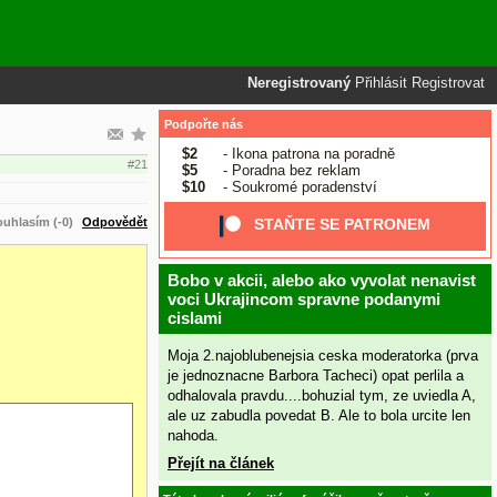
Neregistrovaný
Přihlásit
Registrovat
Podpořte nás
$2
- Ikona patrona na poradně
#21
$5
- Poradna bez reklam
$10
- Soukromé poradenství
uhlasím (-0)
Odpovědět
STAŇTE SE PATRONEM
Bobo v akcii, alebo ako vyvolat nenavist
voci Ukrajincom spravne podanymi
cislami
Moja 2.najoblubenejsia ceska moderatorka (prva
je jednoznacne Barbora Tacheci) opat perlila a
odhalovala pravdu....bohuzial tym, ze uviedla A,
ale uz zabudla povedat B. Ale to bola urcite len
nahoda.
Přejít na článek