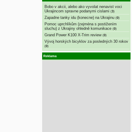
Bobo v akcii, alebo ako vyvolat nenavist voci
Ukrajincom spravne podanymi cislami
(
3
)
Zapadne tanky idu (konecne) na Ukrajinu
(
0
)
Pomoc uprchlíkům (zejména s postižením
sluchu) z Ukrajiny ohledně komunikace
(
0
)
Grand Power K100 X-Trim review
(
0
)
Vývoj horských bicyklov za posledných 30 rokov
(
0
)
Reklama