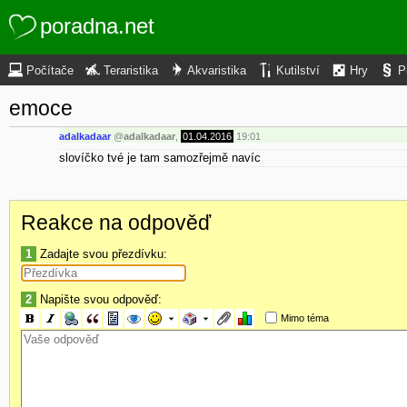
poradna.net
Počítače
Teraristika
Akvaristika
Kutilství
Hry
P
emoce
adalkadaar
@
adalkadaar
,
01.04.2016
19:01
slovíčko tvé je tam samozřejmě navíc
Reakce na odpověď
1
Zadajte svou přezdívku:
2
Napište svou odpověď:
Mimo téma