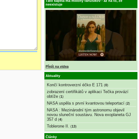
Táto kapela má milióny fanúšikov - až na to, že
neexistuje
Přejít na videa
Aktuality
Končí kontroverzní éčko E 171
(
0
)
zobrazení certifikátů v aplikaci Tečka provází
obtíže
(
1
)
NASA uspěla s první kvantovou teleportací
(
2
)
NASA : Mezinárodní tým astronomu objevil
novou sluneční soustavu. Nova exoplaneta GJ
357 d
(
4
)
Toblerone II.
(
13
)
Články