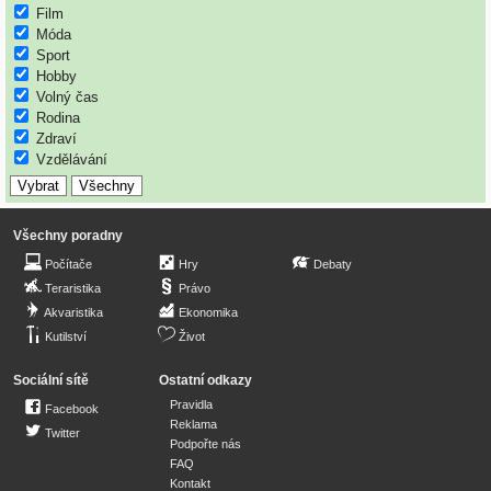
Film
Móda
Sport
Hobby
Volný čas
Rodina
Zdraví
Vzdělávání
Všechny poradny
Počítače
Hry
Debaty
Teraristika
Právo
Akvaristika
Ekonomika
Kutilství
Život
Sociální sítě
Ostatní odkazy
Pravidla
Facebook
Reklama
Twitter
Podpořte nás
FAQ
Kontakt