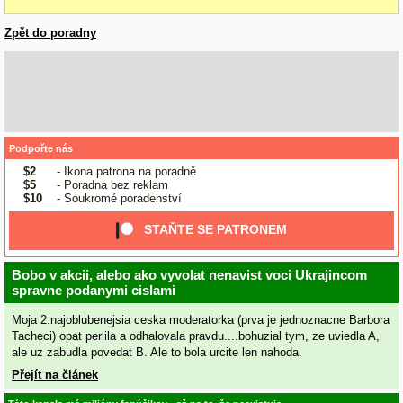
Zpět do poradny
Podpořte nás
$2
- Ikona patrona na poradně
$5
- Poradna bez reklam
$10
- Soukromé poradenství
STAŇTE SE PATRONEM
Bobo v akcii, alebo ako vyvolat nenavist voci Ukrajincom
spravne podanymi cislami
Moja 2.najoblubenejsia ceska moderatorka (prva je jednoznacne Barbora
Tacheci) opat perlila a odhalovala pravdu....bohuzial tym, ze uviedla A,
ale uz zabudla povedat B. Ale to bola urcite len nahoda.
Přejít na článek