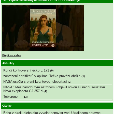
Táto kapela má milióny fanúšikov - až na to, že neexistuje
Přejít na videa
Aktuality
Končí kontroverzní éčko E 171
(
0
)
zobrazení certifikátů v aplikaci Tečka provází obtíže
(
1
)
NASA uspěla s první kvantovou teleportací
(
2
)
NASA : Mezinárodní tým astronomu objevil novou sluneční soustavu.
Nova exoplaneta GJ 357 d
(
4
)
Toblerone II.
(
13
)
Články
Bobo v akcii, alebo ako vyvolat nenavist voci Ukrajincom spravne