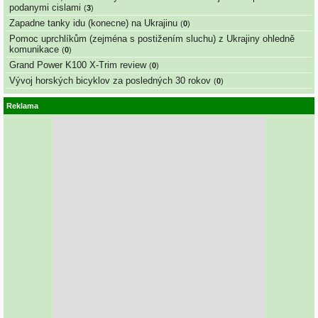
podanymi cislami
(
3
)
Zapadne tanky idu (konecne) na Ukrajinu
(
0
)
Pomoc uprchlíkům (zejména s postižením sluchu) z Ukrajiny ohledně
komunikace
(
0
)
Grand Power K100 X-Trim review
(
0
)
Vývoj horských bicyklov za posledných 30 rokov
(
0
)
Reklama