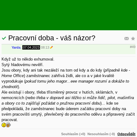
Pracovní doba - váš názor?
#49
Yarda
,
07.04.2023
08:13
Když už to někdo exhumoval.
Sytý hladovému nevěří.
Jsou obory, kdy ani tak nezáleží na tom od kdy a do kdy (
případně kde -
Home Office
) zaměstnanec zahřívá židli, ale co a v jaké kvalitě
vyprodukuje (
pokud tomu jeho magor...eee manager rozumí a dokáže to
zhodnotit
).
Ale existují i obory, třeba třísměnný provoz v hutích, sklárnách, v
nemocnicích (
nebo třeba v dopravě asi těžko si může řidič, pilot, mašinfíra
a obory co to zajišťují požádat o pružnou pracovní dobu
)... kde se
předpokládá, že zaměstnanec bude úderem začátku pracovní doby na
svém pracovišti umytý, převlečený do pracovního oděvu a připravený začít
pracovat.
Souhlasím (+0)
Nesouhlasím (-0)
Odpovědět