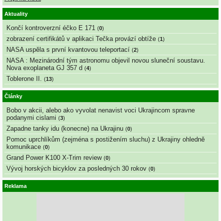
Aktuality
Končí kontroverzní éčko E 171
(
0
)
zobrazení certifikátů v aplikaci Tečka provází obtíže
(
1
)
NASA uspěla s první kvantovou teleportací
(
2
)
NASA : Mezinárodní tým astronomu objevil novou sluneční soustavu.
Nova exoplaneta GJ 357 d
(
4
)
Toblerone II.
(
13
)
Články
Bobo v akcii, alebo ako vyvolat nenavist voci Ukrajincom spravne
podanymi cislami
(
3
)
Zapadne tanky idu (konecne) na Ukrajinu
(
0
)
Pomoc uprchlíkům (zejména s postižením sluchu) z Ukrajiny ohledně
komunikace
(
0
)
Grand Power K100 X-Trim review
(
0
)
Vývoj horských bicyklov za posledných 30 rokov
(
0
)
Reklama