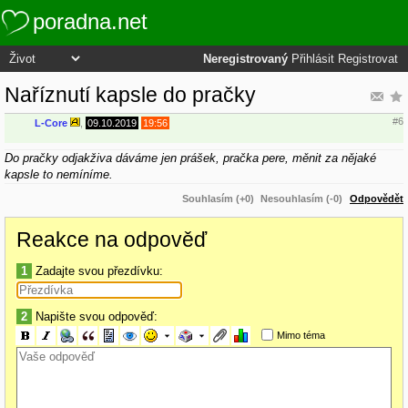
poradna.net
Neregistrovaný
Přihlásit
Registrovat
Naříznutí kapsle do pračky
#6
L-Core
,
09.10.2019
19:56
Do pračky odjakživa dáváme jen prášek, pračka pere, měnit za nějaké
kapsle to nemíníme.
Souhlasím (+0)
Nesouhlasím (-0)
Odpovědět
Reakce na odpověď
1
Zadajte svou přezdívku:
2
Napište svou odpověď:
Mimo téma