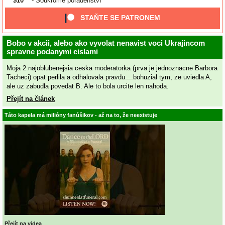
$10
- Soukromé poradenství
STAŇTE SE PATRONEM
Bobo v akcii, alebo ako vyvolat nenavist voci Ukrajincom
spravne podanymi cislami
Moja 2.najoblubenejsia ceska moderatorka (prva je jednoznacne Barbora
Tacheci) opat perlila a odhalovala pravdu....bohuzial tym, ze uviedla A,
ale uz zabudla povedat B. Ale to bola urcite len nahoda.
Přejít na článek
Táto kapela má milióny fanúšikov - až na to, že neexistuje
Přejít na videa