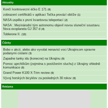
Aktuality
Končí kontroverzní éčko E 171
(
0
)
zobrazení certifikátů v aplikaci Tečka provází obtíže
(
1
)
NASA uspěla s první kvantovou teleportací
(
2
)
NASA : Mezinárodní tým astronomu objevil novou sluneční soustavu.
Nova exoplaneta GJ 357 d
(
4
)
Toblerone II.
(
13
)
Články
Bobo v akcii, alebo ako vyvolat nenavist voci Ukrajincom spravne
podanymi cislami
(
3
)
Zapadne tanky idu (konecne) na Ukrajinu
(
0
)
Pomoc uprchlíkům (zejména s postižením sluchu) z Ukrajiny ohledně
komunikace
(
0
)
Grand Power K100 X-Trim review
(
0
)
Vývoj horských bicyklov za posledných 30 rokov
(
0
)
Reklama