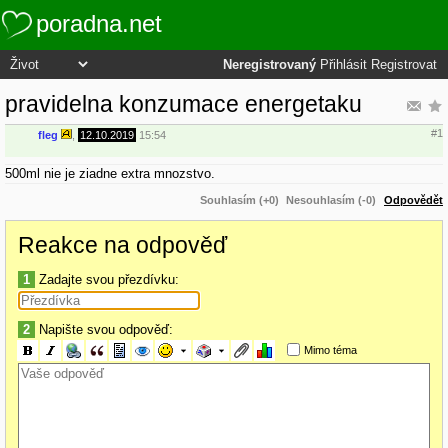
poradna.net
Neregistrovaný
Přihlásit
Registrovat
pravidelna konzumace energetaku
#1
fleg
,
12.10.2019
15:54
500ml nie je ziadne extra mnozstvo.
Souhlasím (+0)
Nesouhlasím (-0)
Odpovědět
Reakce na odpověď
1
Zadajte svou přezdívku:
2
Napište svou odpověď:
Mimo téma