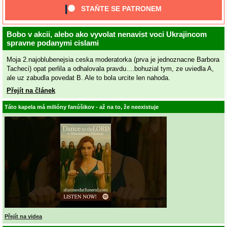
STAŇTE SE PATRONEM
Bobo v akcii, alebo ako vyvolat nenavist voci Ukrajincom
spravne podanymi cislami
Moja 2.najoblubenejsia ceska moderatorka (prva je jednoznacne Barbora
Tacheci) opat perlila a odhalovala pravdu....bohuzial tym, ze uviedla A,
ale uz zabudla povedat B. Ale to bola urcite len nahoda.
Přejít na článek
Táto kapela má milióny fanúšikov - až na to, že neexistuje
Přejít na videa