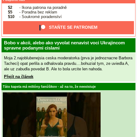
$2
- Ikona patrona na poradně
$5
- Poradna bez reklam
$10
- Soukromé poradenství
STAŇTE SE PATRONEM
Bobo v akcii, alebo ako vyvolat nenavist voci Ukrajincom
spravne podanymi cislami
Moja 2.najoblubenejsia ceska moderatorka (prva je jednoznacne Barbora
Tacheci) opat perlila a odhalovala pravdu....bohuzial tym, ze uviedla A,
ale uz zabudla povedat B. Ale to bola urcite len nahoda.
Přejít na článek
Táto kapela má milióny fanúšikov - až na to, že neexistuje