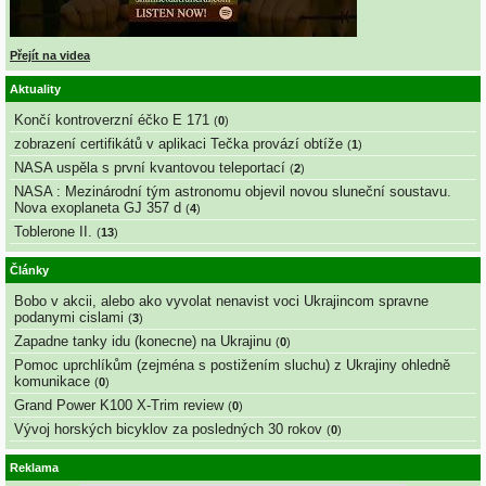
Přejít na videa
Aktuality
Končí kontroverzní éčko E 171
(
0
)
zobrazení certifikátů v aplikaci Tečka provází obtíže
(
1
)
NASA uspěla s první kvantovou teleportací
(
2
)
NASA : Mezinárodní tým astronomu objevil novou sluneční soustavu.
Nova exoplaneta GJ 357 d
(
4
)
Toblerone II.
(
13
)
Články
Bobo v akcii, alebo ako vyvolat nenavist voci Ukrajincom spravne
podanymi cislami
(
3
)
Zapadne tanky idu (konecne) na Ukrajinu
(
0
)
Pomoc uprchlíkům (zejména s postižením sluchu) z Ukrajiny ohledně
komunikace
(
0
)
Grand Power K100 X-Trim review
(
0
)
Vývoj horských bicyklov za posledných 30 rokov
(
0
)
Reklama