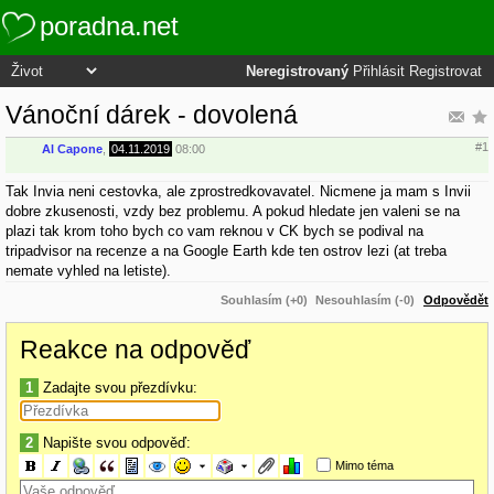
poradna.net
Neregistrovaný
Přihlásit
Registrovat
Vánoční dárek - dovolená
#1
Al Capone
,
04.11.2019
08:00
Tak Invia neni cestovka, ale zprostredkovavatel. Nicmene ja mam s Invii
dobre zkusenosti, vzdy bez problemu. A pokud hledate jen valeni se na
plazi tak krom toho bych co vam reknou v CK bych se podival na
tripadvisor na recenze a na Google Earth kde ten ostrov lezi (at treba
nemate vyhled na letiste).
Souhlasím (+0)
Nesouhlasím (-0)
Odpovědět
Reakce na odpověď
1
Zadajte svou přezdívku:
2
Napište svou odpověď:
Mimo téma