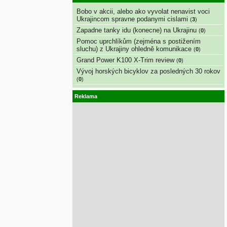
Bobo v akcii, alebo ako vyvolat nenavist voci
Ukrajincom spravne podanymi cislami
(
3
)
Zapadne tanky idu (konecne) na Ukrajinu
(
0
)
Pomoc uprchlíkům (zejména s postižením
sluchu) z Ukrajiny ohledně komunikace
(
0
)
Grand Power K100 X-Trim review
(
0
)
Vývoj horských bicyklov za posledných 30 rokov
(
0
)
Reklama