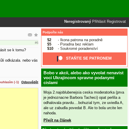
Neregistrovaný
Přihlásit
Registrovat
Podpořte nás
$2
- Ikona patrona na poradně
#6
$5
- Poradna bez reklam
$10
- Soukromé poradenství
ásit se k tomu?
STAŇTE SE PATRONEM
vůli odkázala. nebo vás
Bobo v akcii, alebo ako vyvolat nenavist
voci Ukrajincom spravne podanymi
cislami
uhlasím (-1)
Odpovědět
Moja 2.najoblubenejsia ceska moderatorka (prva
je jednoznacne Barbora Tacheci) opat perlila a
odhalovala pravdu....bohuzial tym, ze uviedla A,
ale uz zabudla povedat B. Ale to bola urcite len
nahoda.
Přejít na článek