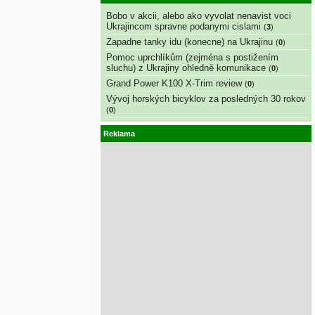
Bobo v akcii, alebo ako vyvolat nenavist voci
Ukrajincom spravne podanymi cislami
(
3
)
Zapadne tanky idu (konecne) na Ukrajinu
(
0
)
Pomoc uprchlíkům (zejména s postižením
sluchu) z Ukrajiny ohledně komunikace
(
0
)
Grand Power K100 X-Trim review
(
0
)
Vývoj horských bicyklov za posledných 30 rokov
(
0
)
Reklama