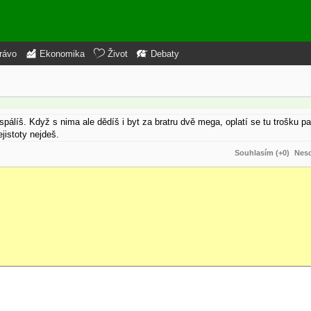
rávo
Ekonomika
Život
Debaty
spálíš. Když s nima ale dědíš i byt za bratru dvě mega, oplatí se tu trošku p
ejistoty nejdeš.
Souhlasím (+0)
Neso