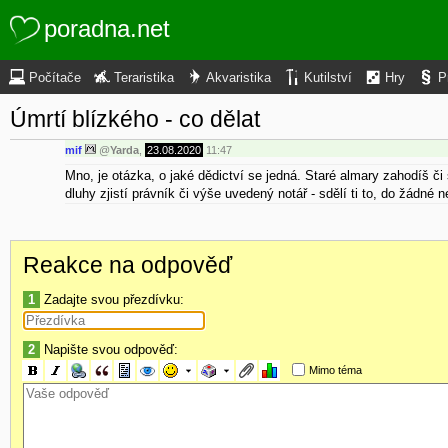
poradna.net
Počítače
Teraristika
Akvaristika
Kutilství
Hry
P
Úmrtí blízkého - co dělat
mif
@
Yarda
,
23.08.2020
11:47
Mno, je otázka, o jaké dědictví se jedná. Staré almary zahodíš či 
dluhy zjistí právník či výše uvedený notář - sdělí ti to, do žádné n
Reakce na odpověď
1
Zadajte svou přezdívku:
2
Napište svou odpověď:
Mimo téma