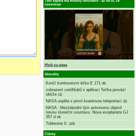
Táto kapela má milióny fanúšikov - až na to, že
neexistuje
Přejít na videa
Aktuality
Končí kontroverzní éčko E 171
(
0
)
zobrazení certifikátů v aplikaci Tečka provází
obtíže
(
1
)
NASA uspěla s první kvantovou teleportací
(
2
)
NASA : Mezinárodní tým astronomu objevil
novou sluneční soustavu. Nova exoplaneta GJ
357 d
(
4
)
Toblerone II.
(
13
)
Články