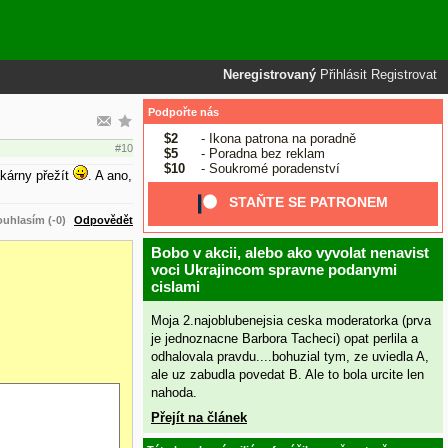
Neregistrovaný
Přihlásit
Registrovat
Podpořte nás
$2
- Ikona patrona na poradně
#10
$5
- Poradna bez reklam
$10
- Soukromé poradenství
akárny přežít
. A ano,
STAŇTE SE PATRONEM
uhlasím (-0)
Odpovědět
Bobo v akcii, alebo ako vyvolat nenavist
voci Ukrajincom spravne podanymi
cislami
Moja 2.najoblubenejsia ceska moderatorka (prva
je jednoznacne Barbora Tacheci) opat perlila a
odhalovala pravdu....bohuzial tym, ze uviedla A,
ale uz zabudla povedat B. Ale to bola urcite len
nahoda.
Přejít na článek