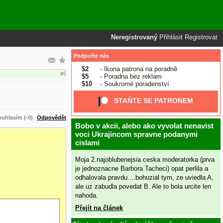
Neregistrovaný
Přihlásit
Registrovat
Podpořte nás
$2
- Ikona patrona na poradně
#5
$5
- Poradna bez reklam
$10
- Soukromé poradenství
STAŇTE SE PATRONEM
uhlasím (-0)
Odpovědět
Bobo v akcii, alebo ako vyvolat nenavist
voci Ukrajincom spravne podanymi
cislami
Moja 2.najoblubenejsia ceska moderatorka (prva
je jednoznacne Barbora Tacheci) opat perlila a
odhalovala pravdu....bohuzial tym, ze uviedla A,
ale uz zabudla povedat B. Ale to bola urcite len
nahoda.
Přejít na článek