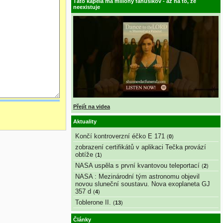
Táto kapela má milióny fanúšikov - až na to, že
neexistuje
Přejít na videa
Aktuality
Končí kontroverzní éčko E 171
(
0
)
zobrazení certifikátů v aplikaci Tečka provází
obtíže
(
1
)
NASA uspěla s první kvantovou teleportací
(
2
)
NASA : Mezinárodní tým astronomu objevil
novou sluneční soustavu. Nova exoplaneta GJ
357 d
(
4
)
Toblerone II.
(
13
)
Články