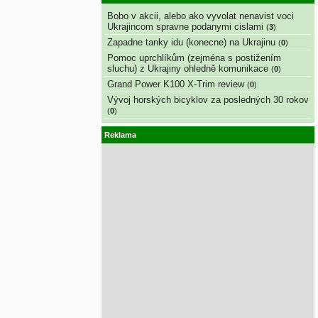
Bobo v akcii, alebo ako vyvolat nenavist voci
Ukrajincom spravne podanymi cislami
(
3
)
Zapadne tanky idu (konecne) na Ukrajinu
(
0
)
Pomoc uprchlíkům (zejména s postižením
sluchu) z Ukrajiny ohledně komunikace
(
0
)
Grand Power K100 X-Trim review
(
0
)
Vývoj horských bicyklov za posledných 30 rokov
(
0
)
Reklama