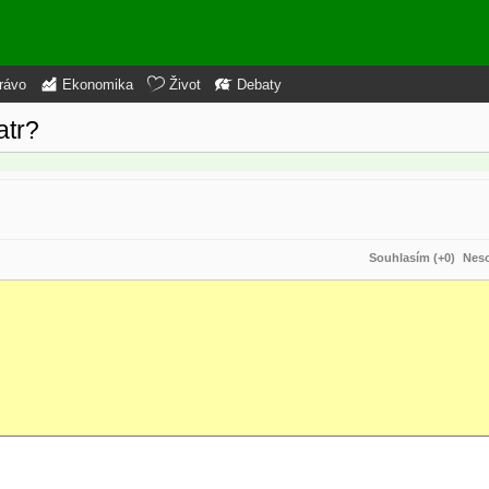
rávo
Ekonomika
Život
Debaty
atr?
Souhlasím (+0)
Neso