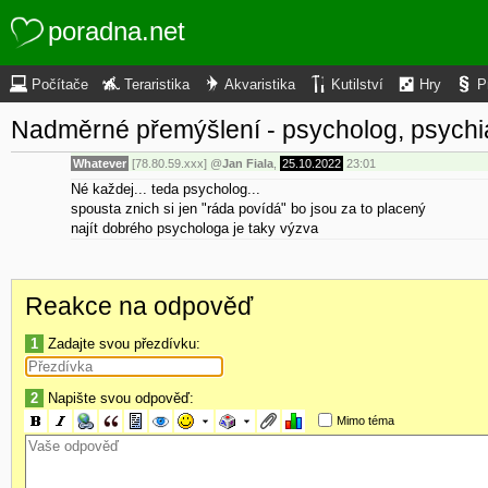
poradna.net
Počítače
Teraristika
Akvaristika
Kutilství
Hry
P
Nadměrné přemýšlení - psycholog, psychi
Whatever
[78.80.59.xxx]
@
Jan Fiala
,
25.10.2022
23:01
Né každej... teda psycholog...
spousta znich si jen "ráda povídá" bo jsou za to placený
najít dobrého psychologa je taky výzva
Reakce na odpověď
1
Zadajte svou přezdívku:
2
Napište svou odpověď:
Mimo téma