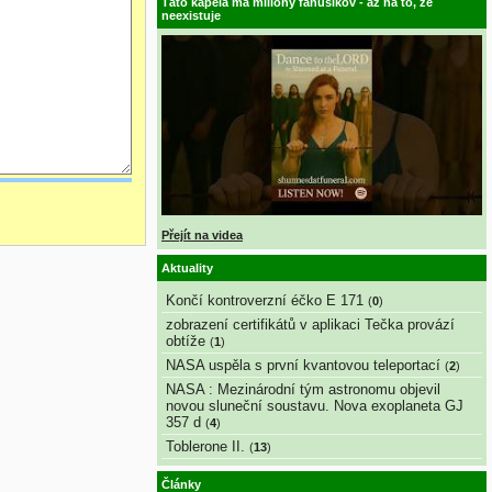
Táto kapela má milióny fanúšikov - až na to, že
neexistuje
Přejít na videa
Aktuality
Končí kontroverzní éčko E 171
(
0
)
zobrazení certifikátů v aplikaci Tečka provází
obtíže
(
1
)
NASA uspěla s první kvantovou teleportací
(
2
)
NASA : Mezinárodní tým astronomu objevil
novou sluneční soustavu. Nova exoplaneta GJ
357 d
(
4
)
Toblerone II.
(
13
)
Články