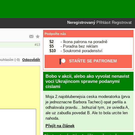
Neregistrovaný
Přihlásit
Registrovat
Podpořte nás
$2
- Ikona patrona na poradně
#13
$5
- Poradna bez reklam
$10
- Soukromé poradenství
uhlasím (-0)
Odpovědět
STAŇTE SE PATRONEM
Bobo v akcii, alebo ako vyvolat nenavist
voci Ukrajincom spravne podanymi
cislami
Moja 2.najoblubenejsia ceska moderatorka (prva
je jednoznacne Barbora Tacheci) opat perlila a
odhalovala pravdu....bohuzial tym, ze uviedla A,
ale uz zabudla povedat B. Ale to bola urcite len
nahoda.
Přejít na článek