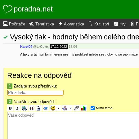
poradna.net
Počítače
Teraristika
Akvaristika
Kutilství
Hry
P
Vysoký tlak - hodnoty během celého dn
Karel04
@
L-Core
,
17.12.2022
18:04
A taky si tam při tom měření nesmíš prohlížet mladé sestřičky, to se pak může 
Reakce na odpověď
1
Zadajte svou přezdívku:
2
Napište svou odpověď:
Mimo téma