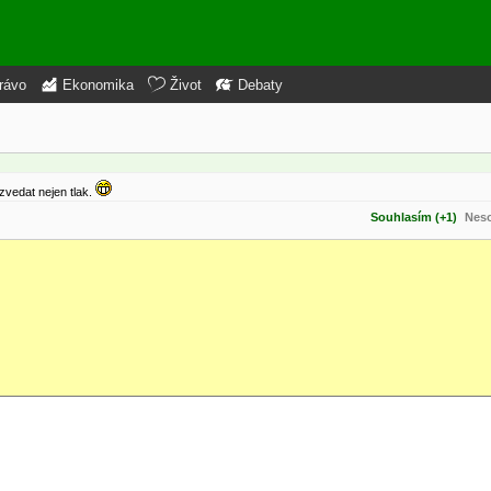
rávo
Ekonomika
Život
Debaty
e
zvedat nejen tlak.
Souhlasím (+1)
Neso