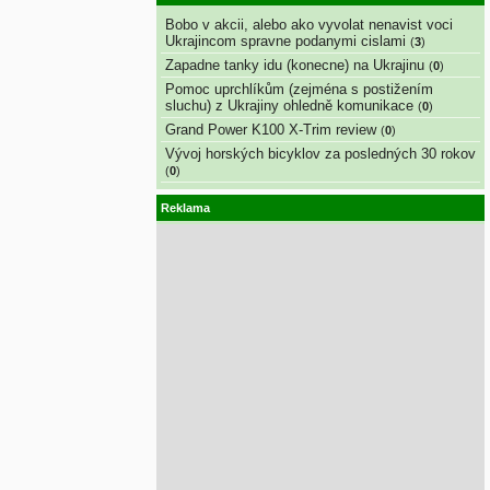
Bobo v akcii, alebo ako vyvolat nenavist voci
Ukrajincom spravne podanymi cislami
(
3
)
Zapadne tanky idu (konecne) na Ukrajinu
(
0
)
Pomoc uprchlíkům (zejména s postižením
sluchu) z Ukrajiny ohledně komunikace
(
0
)
Grand Power K100 X-Trim review
(
0
)
Vývoj horských bicyklov za posledných 30 rokov
(
0
)
Reklama