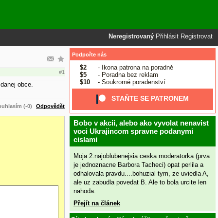
Neregistrovaný
Přihlásit
Registrovat
Podpořte nás
$2
- Ikona patrona na poradně
#1
$5
- Poradna bez reklam
$10
- Soukromé poradenství
 danej obce.
STAŇTE SE PATRONEM
uhlasím (-0)
Odpovědět
Bobo v akcii, alebo ako vyvolat nenavist
voci Ukrajincom spravne podanymi
cislami
Moja 2.najoblubenejsia ceska moderatorka (prva
je jednoznacne Barbora Tacheci) opat perlila a
odhalovala pravdu....bohuzial tym, ze uviedla A,
ale uz zabudla povedat B. Ale to bola urcite len
nahoda.
Přejít na článek