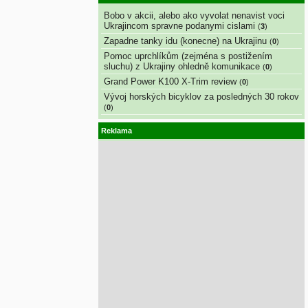
Bobo v akcii, alebo ako vyvolat nenavist voci
Ukrajincom spravne podanymi cislami
(
3
)
Zapadne tanky idu (konecne) na Ukrajinu
(
0
)
Pomoc uprchlíkům (zejména s postižením
sluchu) z Ukrajiny ohledně komunikace
(
0
)
Grand Power K100 X-Trim review
(
0
)
Vývoj horských bicyklov za posledných 30 rokov
(
0
)
Reklama