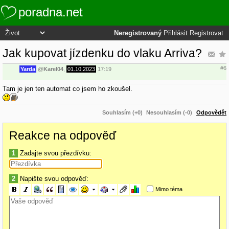
poradna.net
Neregistrovaný
Přihlásit
Registrovat
Jak kupovat jízdenku do vlaku Arriva?
#6
Yarda
@
Karel04
,
01.10.2023
17:19
Tam je jen ten automat co jsem ho zkoušel.
Souhlasím (+0)
Nesouhlasím (-0)
Odpovědět
Reakce na odpověď
1
Zadajte svou přezdívku:
2
Napište svou odpověď:
Mimo téma