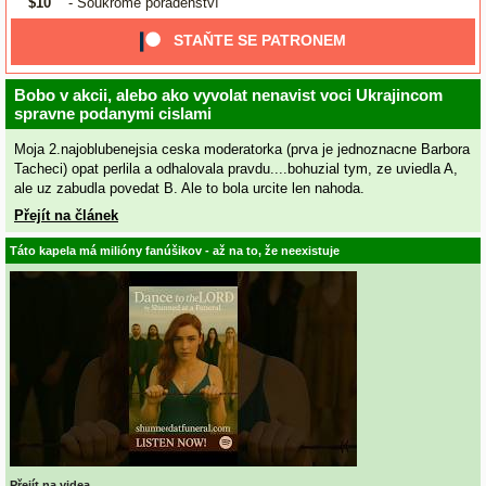
$10
- Soukromé poradenství
STAŇTE SE PATRONEM
Bobo v akcii, alebo ako vyvolat nenavist voci Ukrajincom
spravne podanymi cislami
Moja 2.najoblubenejsia ceska moderatorka (prva je jednoznacne Barbora
Tacheci) opat perlila a odhalovala pravdu....bohuzial tym, ze uviedla A,
ale uz zabudla povedat B. Ale to bola urcite len nahoda.
Přejít na článek
Táto kapela má milióny fanúšikov - až na to, že neexistuje
Přejít na videa