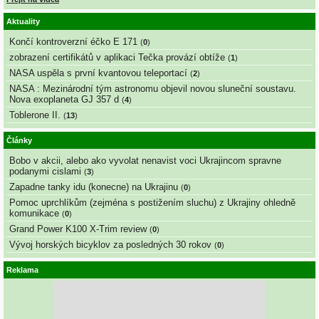
Aktuality
Končí kontroverzní éčko E 171
(
0
)
zobrazení certifikátů v aplikaci Tečka provází obtíže
(
1
)
NASA uspěla s první kvantovou teleportací
(
2
)
NASA : Mezinárodní tým astronomu objevil novou sluneční soustavu.
Nova exoplaneta GJ 357 d
(
4
)
Toblerone II.
(
13
)
Články
Bobo v akcii, alebo ako vyvolat nenavist voci Ukrajincom spravne
podanymi cislami
(
3
)
Zapadne tanky idu (konecne) na Ukrajinu
(
0
)
Pomoc uprchlíkům (zejména s postižením sluchu) z Ukrajiny ohledně
komunikace
(
0
)
Grand Power K100 X-Trim review
(
0
)
Vývoj horských bicyklov za posledných 30 rokov
(
0
)
Reklama