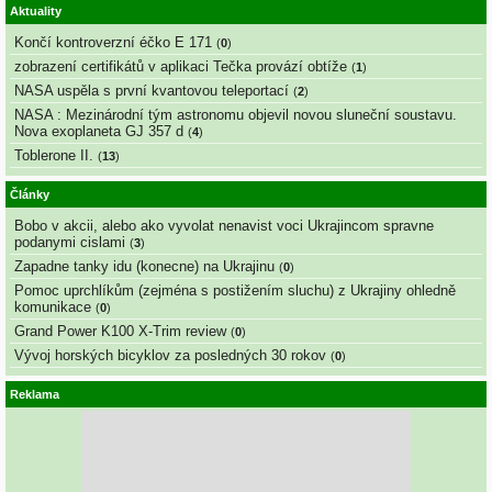
Aktuality
Končí kontroverzní éčko E 171
(
0
)
zobrazení certifikátů v aplikaci Tečka provází obtíže
(
1
)
NASA uspěla s první kvantovou teleportací
(
2
)
NASA : Mezinárodní tým astronomu objevil novou sluneční soustavu.
Nova exoplaneta GJ 357 d
(
4
)
Toblerone II.
(
13
)
Články
Bobo v akcii, alebo ako vyvolat nenavist voci Ukrajincom spravne
podanymi cislami
(
3
)
Zapadne tanky idu (konecne) na Ukrajinu
(
0
)
Pomoc uprchlíkům (zejména s postižením sluchu) z Ukrajiny ohledně
komunikace
(
0
)
Grand Power K100 X-Trim review
(
0
)
Vývoj horských bicyklov za posledných 30 rokov
(
0
)
Reklama