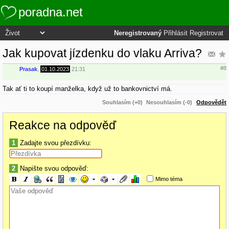
poradna.net
Neregistrovaný
Přihlásit
Registrovat
Jak kupovat jízdenku do vlaku Arriva?
#8
Prasak
,
01.10.2023
21:31
Tak ať ti to koupí manželka, když už to bankovnictví má.
Souhlasím (+0)
Nesouhlasím (-0)
Odpovědět
Reakce na odpověď
1
Zadajte svou přezdívku:
2
Napište svou odpověď:
Mimo téma