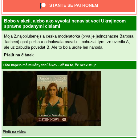
STAŇTE SE PATRONEM
Bobo v akcii, alebo ako vyvolat nenavist voci Ukrajincom
spravne podanymi cislami
Moja 2.najoblubenejsia ceska moderatorka (prva je jednoznacne Barbora
Tacheci) opat perlila a odhalovala pravdu....bohuzial tym, ze uviedla A,
ale uz zabudla povedat B. Ale to bola urcite len nahoda.
Přejít na článek
Táto kapela má milióny fanúšikov - až na to, že neexistuje
Přejít na videa