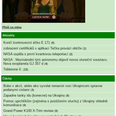
Přejít na videa
Aktuality
Končí kontroverzní éčko E 171
(
0
)
zobrazení certifikátů v aplikaci Tečka provází obtíže
(
1
)
NASA uspěla s první kvantovou teleportací
(
2
)
NASA : Mezinárodní tým astronomu objevil novou sluneční soustavu.
Nova exoplaneta GJ 357 d
(
4
)
Toblerone II.
(
13
)
Články
Bobo v akcii, alebo ako vyvolat nenavist voci Ukrajincom spravne
podanymi cislami
(
3
)
Zapadne tanky idu (konecne) na Ukrajinu
(
0
)
Pomoc uprchlíkům (zejména s postižením sluchu) z Ukrajiny ohledně
komunikace
(
0
)
Grand Power K100 X-Trim review
(
0
)