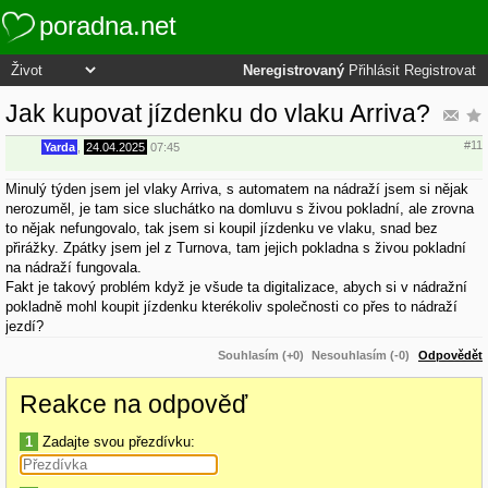
poradna.net
Neregistrovaný
Přihlásit
Registrovat
Jak kupovat jízdenku do vlaku Arriva?
#11
Yarda
,
24.04.2025
07:45
Minulý týden jsem jel vlaky Arriva, s automatem na nádraží jsem si nějak
nerozuměl, je tam sice sluchátko na domluvu s živou pokladní, ale zrovna
to nějak nefungovalo, tak jsem si koupil jízdenku ve vlaku, snad bez
přirážky. Zpátky jsem jel z Turnova, tam jejich pokladna s živou pokladní
na nádraží fungovala.
Fakt je takový problém když je všude ta digitalizace, abych si v nádražní
pokladně mohl koupit jízdenku kterékoliv společnosti co přes to nádraží
jezdí?
Souhlasím (+0)
Nesouhlasím (-0)
Odpovědět
Reakce na odpověď
1
Zadajte svou přezdívku: