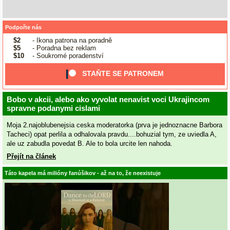
Podpořte nás
$2
- Ikona patrona na poradně
$5
- Poradna bez reklam
$10
- Soukromé poradenství
STAŇTE SE PATRONEM
Bobo v akcii, alebo ako vyvolat nenavist voci Ukrajincom
spravne podanymi cislami
Moja 2.najoblubenejsia ceska moderatorka (prva je jednoznacne Barbora
Tacheci) opat perlila a odhalovala pravdu....bohuzial tym, ze uviedla A,
ale uz zabudla povedat B. Ale to bola urcite len nahoda.
Přejít na článek
Táto kapela má milióny fanúšikov - až na to, že neexistuje