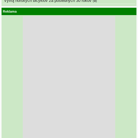
Vývoj horských bicyklov za posledných 30 rokov
(
0
)
Reklama