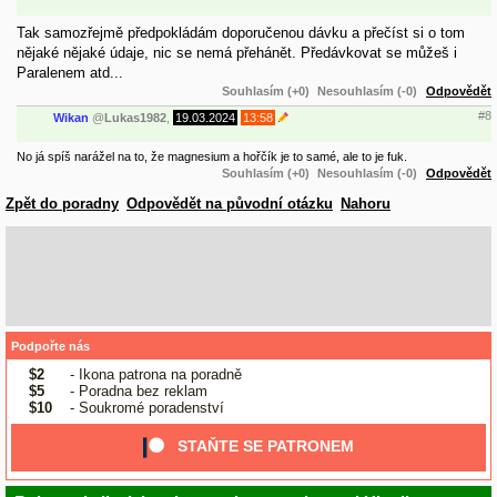
Tak samozřejmě předpokládám doporučenou dávku a přečíst si o tom
nějaké nějaké údaje, nic se nemá přehánět. Předávkovat se můžeš i
Paralenem atd...
Souhlasím (+0)
Nesouhlasím (-0)
Odpovědět
#8
Wikan
@
Lukas1982
,
19.03.2024
13:58
No já spíš narážel na to, že magnesium a hořčík je to samé, ale to je fuk.
Souhlasím (+0)
Nesouhlasím (-0)
Odpovědět
Zpět do poradny
Odpovědět na původní otázku
Nahoru
Podpořte nás
$2
- Ikona patrona na poradně
$5
- Poradna bez reklam
$10
- Soukromé poradenství
STAŇTE SE PATRONEM