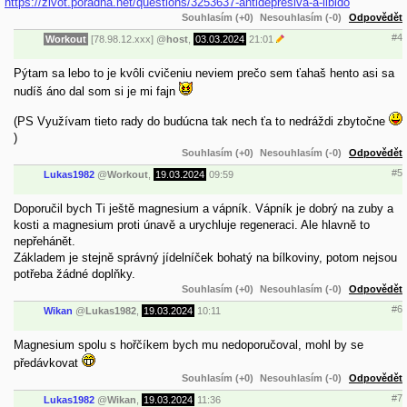
https://zivot.poradna.net/questions/3253637-antidepresiva-a-libido
Souhlasím (+0)
Nesouhlasím (-0)
Odpovědět
#4
Workout
[78.98.12.xxx]
@
host
,
03.03.2024
21:01
Pýtam sa lebo to je kvôli cvičeniu neviem prečo sem ťahaš hento asi sa
nudíš áno dal som si je mi fajn
(PS Využívam tieto rady do budúcna tak nech ťa to nedráždi zbytočne
)
Souhlasím (+0)
Nesouhlasím (-0)
Odpovědět
#5
Lukas1982
@
Workout
,
19.03.2024
09:59
Doporučil bych Ti ještě magnesium a vápník. Vápník je dobrý na zuby a
kosti a magnesium proti únavě a urychluje regeneraci. Ale hlavně to
nepřehánět.
Základem je stejně správný jídelníček bohatý na bílkoviny, potom nejsou
potřeba žádné doplňky.
Souhlasím (+0)
Nesouhlasím (-0)
Odpovědět
#6
Wikan
@
Lukas1982
,
19.03.2024
10:11
Magnesium spolu s hořčíkem bych mu nedoporučoval, mohl by se
předávkovat
Souhlasím (+0)
Nesouhlasím (-0)
Odpovědět
#7
Lukas1982
@
Wikan
,
19.03.2024
11:36