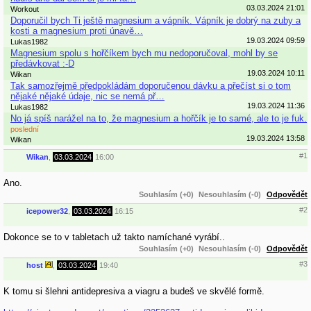
03.03.2024 21:01
Workout
Doporučil bych Ti ještě magnesium a vápník. Vápník je dobrý na zuby a
kosti a magnesium proti únavě…
19.03.2024 09:59
Lukas1982
Magnesium spolu s hořčíkem bych mu nedoporučoval, mohl by se
předávkovat :-D
19.03.2024 10:11
Wikan
Tak samozřejmě předpokládám doporučenou dávku a přečíst si o tom
nějaké nějaké údaje, nic se nemá př…
19.03.2024 11:36
Lukas1982
No já spíš narážel na to, že magnesium a hořčík je to samé, ale to je fuk.
poslední
19.03.2024 13:58
Wikan
#1
Wikan
,
03.03.2024
16:00
Ano.
Souhlasím (+0)
Nesouhlasím (-0)
Odpovědět
#2
icepower32
,
03.03.2024
16:15
Dokonce se to v tabletach už takto namíchané vyrábí..
Souhlasím (+0)
Nesouhlasím (-0)
Odpovědět
#3
host
,
03.03.2024
19:40
K tomu si šlehni antidepresiva a viagru a budeš ve skvělé formě.