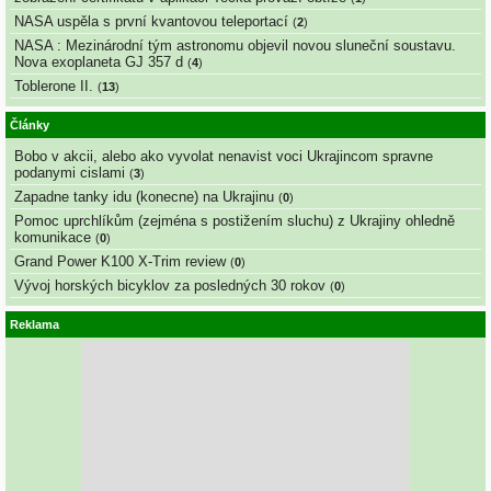
NASA uspěla s první kvantovou teleportací
(
2
)
NASA : Mezinárodní tým astronomu objevil novou sluneční soustavu.
Nova exoplaneta GJ 357 d
(
4
)
Toblerone II.
(
13
)
Články
Bobo v akcii, alebo ako vyvolat nenavist voci Ukrajincom spravne
podanymi cislami
(
3
)
Zapadne tanky idu (konecne) na Ukrajinu
(
0
)
Pomoc uprchlíkům (zejména s postižením sluchu) z Ukrajiny ohledně
komunikace
(
0
)
Grand Power K100 X-Trim review
(
0
)
Vývoj horských bicyklov za posledných 30 rokov
(
0
)
Reklama