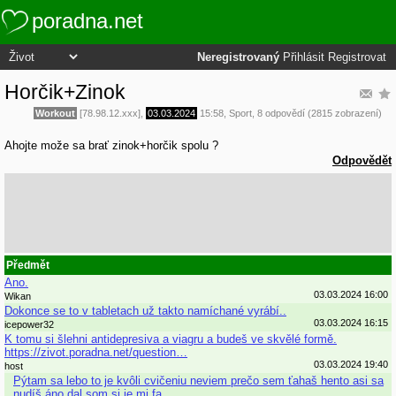
poradna.net
Neregistrovaný
Přihlásit
Registrovat
Horčik+Zinok
Workout
[78.98.12.xxx],
03.03.2024
15:58
,
Sport
, 8 odpovědí (2815 zobrazení)
Ahojte može sa brať zinok+horčik spolu ?
Odpovědět
Předmět
Ano.
03.03.2024 16:00
Wikan
Dokonce se to v tabletach už takto namíchané vyrábí..
03.03.2024 16:15
icepower32
K tomu si šlehni antidepresiva a viagru a budeš ve skvělé formě.
https://zivot.poradna.net/question…
03.03.2024 19:40
host
Pýtam sa lebo to je kvôli cvičeniu neviem prečo sem ťahaš hento asi sa
nudíš áno dal som si je mi fa…