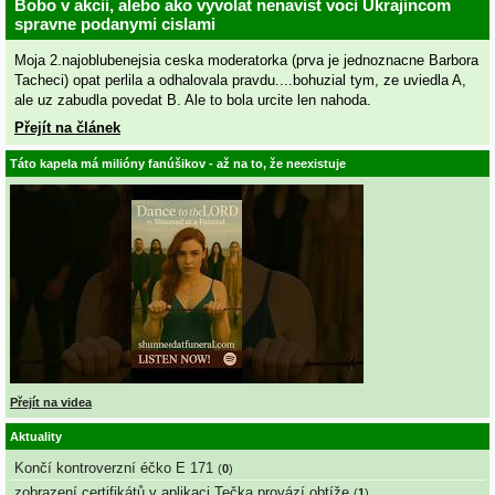
Bobo v akcii, alebo ako vyvolat nenavist voci Ukrajincom
spravne podanymi cislami
Moja 2.najoblubenejsia ceska moderatorka (prva je jednoznacne Barbora
Tacheci) opat perlila a odhalovala pravdu....bohuzial tym, ze uviedla A,
ale uz zabudla povedat B. Ale to bola urcite len nahoda.
Přejít na článek
Táto kapela má milióny fanúšikov - až na to, že neexistuje
Přejít na videa
Aktuality
Končí kontroverzní éčko E 171
(
0
)
zobrazení certifikátů v aplikaci Tečka provází obtíže
(
1
)