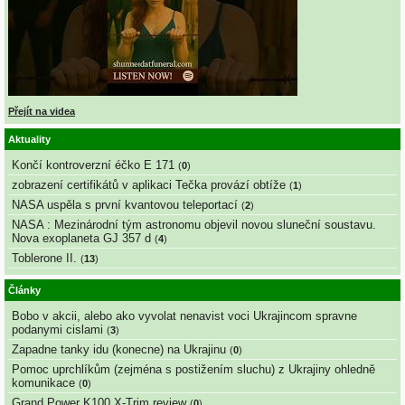
Přejít na videa
Aktuality
Končí kontroverzní éčko E 171
(
0
)
zobrazení certifikátů v aplikaci Tečka provází obtíže
(
1
)
NASA uspěla s první kvantovou teleportací
(
2
)
NASA : Mezinárodní tým astronomu objevil novou sluneční soustavu.
Nova exoplaneta GJ 357 d
(
4
)
Toblerone II.
(
13
)
Články
Bobo v akcii, alebo ako vyvolat nenavist voci Ukrajincom spravne
podanymi cislami
(
3
)
Zapadne tanky idu (konecne) na Ukrajinu
(
0
)
Pomoc uprchlíkům (zejména s postižením sluchu) z Ukrajiny ohledně
komunikace
(
0
)
Grand Power K100 X-Trim review
(
0
)