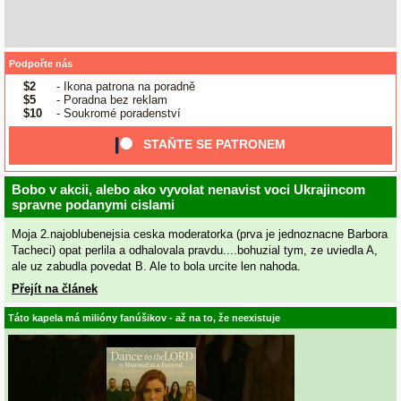
Podpořte nás
$2
- Ikona patrona na poradně
$5
- Poradna bez reklam
$10
- Soukromé poradenství
STAŇTE SE PATRONEM
Bobo v akcii, alebo ako vyvolat nenavist voci Ukrajincom
spravne podanymi cislami
Moja 2.najoblubenejsia ceska moderatorka (prva je jednoznacne Barbora
Tacheci) opat perlila a odhalovala pravdu....bohuzial tym, ze uviedla A,
ale uz zabudla povedat B. Ale to bola urcite len nahoda.
Přejít na článek
Táto kapela má milióny fanúšikov - až na to, že neexistuje