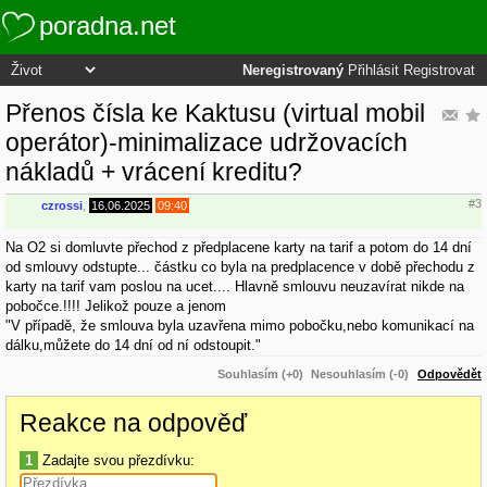
poradna.net
Neregistrovaný
Přihlásit
Registrovat
Přenos čísla ke Kaktusu (virtual mobil
operátor)-minimalizace udržovacích
nákladů + vrácení kreditu?
#3
czrossi
,
16.06.2025
09:40
Na O2 si domluvte přechod z předplacene karty na tarif a potom do 14 dní
od smlouvy odstupte... částku co byla na predplacence v době přechodu z
karty na tarif vam poslou na ucet.... Hlavně smlouvu neuzavírat nikde na
pobočce.!!!! Jelikož pouze a jenom
"V případě, že smlouva byla uzavřena mimo pobočku,nebo komunikací na
dálku,můžete do 14 dní od ní odstoupit."
Souhlasím (+0)
Nesouhlasím (-0)
Odpovědět
Reakce na odpověď
1
Zadajte svou přezdívku: