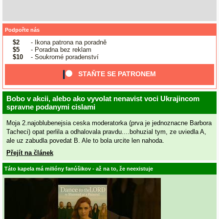
Podpořte nás
$2
- Ikona patrona na poradně
$5
- Poradna bez reklam
$10
- Soukromé poradenství
STAŇTE SE PATRONEM
Bobo v akcii, alebo ako vyvolat nenavist voci Ukrajincom
spravne podanymi cislami
Moja 2.najoblubenejsia ceska moderatorka (prva je jednoznacne Barbora
Tacheci) opat perlila a odhalovala pravdu....bohuzial tym, ze uviedla A,
ale uz zabudla povedat B. Ale to bola urcite len nahoda.
Přejít na článek
Táto kapela má milióny fanúšikov - až na to, že neexistuje