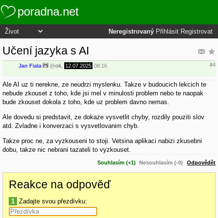
poradna.net
Neregistrovaný
Přihlásit
Registrovat
Učení jazyka s AI
#4
Jan Fiala
@
ok
,
12.07.2025
08:16
Ale AI uz ti nerekne, ze neudrzi myslenku. Takze v budoucich lekcich te
nebude zkouset z toho, kde jsi mel v minulosti problem nebo te naopak
bude zkouset dokola z toho, kde uz problem davno nemas.
Ale dovedu si predstavit, ze dokaze vysvetlit chyby, rozdily pouziti slov
atd. Zvladne i konverzaci s vysvetlovanim chyb.
Takze proc ne, za vyzkouseni to stoji. Vetsina aplikaci nabizi zkusebni
dobu, takze nic nebrani tazateli to vyzkouset.
Souhlasím (+1)
Nesouhlasím (-0)
Odpovědět
Reakce na odpověď
1
Zadajte svou přezdívku: