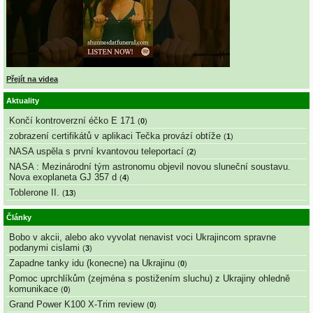
Přejít na videa
Aktuality
Končí kontroverzní éčko E 171
(
0
)
zobrazení certifikátů v aplikaci Tečka provází obtíže
(
1
)
NASA uspěla s první kvantovou teleportací
(
2
)
NASA : Mezinárodní tým astronomu objevil novou sluneční soustavu.
Nova exoplaneta GJ 357 d
(
4
)
Toblerone II.
(
13
)
Články
Bobo v akcii, alebo ako vyvolat nenavist voci Ukrajincom spravne
podanymi cislami
(
3
)
Zapadne tanky idu (konecne) na Ukrajinu
(
0
)
Pomoc uprchlíkům (zejména s postižením sluchu) z Ukrajiny ohledně
komunikace
(
0
)
Grand Power K100 X-Trim review
(
0
)