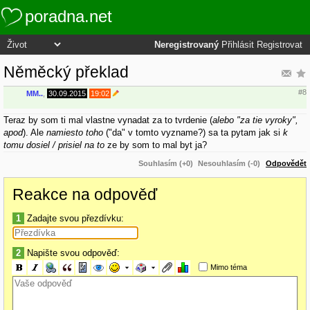
poradna.net
Neregistrovaný
Přihlásit
Registrovat
Něměcký překlad
#8
MM..
,
30.09.2015
19:02
Teraz by som ti mal vlastne vynadat za to tvrdenie (
alebo "za tie vyroky",
apod
). Ale
namiesto toho
("da" v tomto vyzname?) sa ta pytam jak si
k
tomu dosiel / prisiel na to
ze by som to mal byt ja?
Souhlasím (+0)
Nesouhlasím (-0)
Odpovědět
Reakce na odpověď
1
Zadajte svou přezdívku:
2
Napište svou odpověď:
Mimo téma