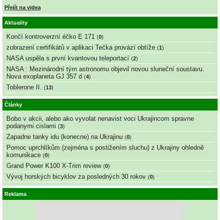
Přejít na videa
Aktuality
Končí kontroverzní éčko E 171
(
0
)
zobrazení certifikátů v aplikaci Tečka provází obtíže
(
1
)
NASA uspěla s první kvantovou teleportací
(
2
)
NASA : Mezinárodní tým astronomu objevil novou sluneční soustavu.
Nova exoplaneta GJ 357 d
(
4
)
Toblerone II.
(
13
)
Články
Bobo v akcii, alebo ako vyvolat nenavist voci Ukrajincom spravne
podanymi cislami
(
3
)
Zapadne tanky idu (konecne) na Ukrajinu
(
0
)
Pomoc uprchlíkům (zejména s postižením sluchu) z Ukrajiny ohledně
komunikace
(
0
)
Grand Power K100 X-Trim review
(
0
)
Vývoj horských bicyklov za posledných 30 rokov
(
0
)
Reklama