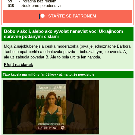
$5
- Poradna bez reklam
$10
- Soukromé poradenství
STAŇTE SE PATRONEM
Bobo v akcii, alebo ako vyvolat nenavist voci Ukrajincom
spravne podanymi cislami
Moja 2.najoblubenejsia ceska moderatorka (prva je jednoznacne Barbora
Tacheci) opat perlila a odhalovala pravdu....bohuzial tym, ze uviedla A,
ale uz zabudla povedat B. Ale to bola urcite len nahoda.
Přejít na článek
Táto kapela má milióny fanúšikov - až na to, že neexistuje