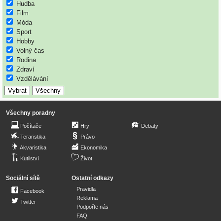
Hudba
Film
Móda
Sport
Hobby
Volný čas
Rodina
Zdraví
Vzdělávání
Všechny poradny
Počítače
Hry
Debaty
Teraristika
Právo
Akvaristika
Ekonomika
Kutilství
Život
Sociální sítě
Ostatní odkazy
Pravidla
Facebook
Reklama
Twitter
Podpořte nás
FAQ