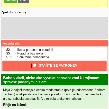
Zpět do poradny
Podpořte nás
$2
- Ikona patrona na poradně
$5
- Poradna bez reklam
$10
- Soukromé poradenství
STAŇTE SE PATRONEM
Bobo v akcii, alebo ako vyvolat nenavist voci Ukrajincom
spravne podanymi cislami
Moja 2.najoblubenejsia ceska moderatorka (prva je jednoznacne Barbora
Tacheci) opat perlila a odhalovala pravdu....bohuzial tym, ze uviedla A,
ale uz zabudla povedat B. Ale to bola urcite len nahoda.
Přejít na článek