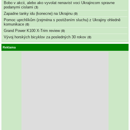
Bobo v akcii, alebo ako vyvolat nenavist voci Ukrajincom spravne
podanymi cislami
(
3
)
Zapadne tanky idu (konecne) na Ukrajinu
(
0
)
Pomoc uprchlíkům (zejména s postižením sluchu) z Ukrajiny ohledně
komunikace
(
0
)
Grand Power K100 X-Trim review
(
0
)
Vývoj horských bicyklov za posledných 30 rokov
(
0
)
Reklama