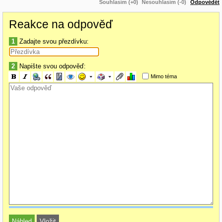
Souhlasím (+0)
Nesouhlasím (-0)
Odpovědět
místenku, doklad nemusíte ani tisknout - stačí si pamatovat číslo
sedadla a třímístný kontrolní kód rezervace.
Reakce na odpověď
Je u vás cena jízdenky stejná v předprodeji jako u řidiče nebo
průvodčího?
1
Zadajte svou přezdívku:
V případě vlaku jsou ceny na některých relacích vyšší než v
předprodeji. Týká se především cest na delší vzdálenost. Pro vaše
2
Napište svou odpověď:
pohodlí a jistotu doporučujeme zakoupit jízdenku v našem e-shopu
Mimo téma
nebo v prodejních zařízeních či na pokladně ve stanici.