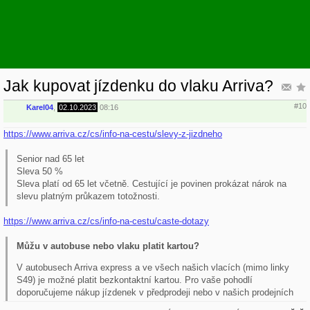
Jak kupovat jízdenku do vlaku Arriva?
#10
Karel04
,
02.10.2023
08:16
https://www.arriva.cz/cs/info-na-cestu/slevy-z-jizdneho
Senior nad 65 let
Sleva 50 %
Sleva platí od 65 let včetně. Cestující je povinen prokázat nárok na
slevu platným průkazem totožnosti.
https://www.arriva.cz/cs/info-na-cestu/caste-dotazy
Můžu v autobuse nebo vlaku platit kartou?
V autobusech Arriva express a ve všech našich vlacích (mimo linky
S49) je možné platit bezkontaktní kartou. Pro vaše pohodlí
doporučujeme nákup jízdenek v předprodeji nebo v našich prodejních
místech. V případě koupě jízdenky na e-shopu získáte bezplatně