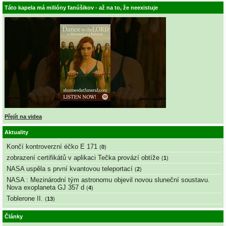
Táto kapela má milióny fanúšikov - až na to, že neexistuje
Přejít na videa
Aktuality
Končí kontroverzní éčko E 171
(
0
)
zobrazení certifikátů v aplikaci Tečka provází obtíže
(
1
)
NASA uspěla s první kvantovou teleportací
(
2
)
NASA : Mezinárodní tým astronomu objevil novou sluneční soustavu.
Nova exoplaneta GJ 357 d
(
4
)
Toblerone II.
(
13
)
Články