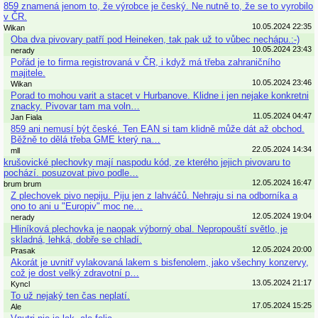
859 znamená jenom to, že výrobce je český. Ne nutně to, že se to vyrobilo
v ČR.
10.05.2024 22:35
Wikan
Oba dva pivovary patří pod Heineken, tak pak už to vůbec nechápu.:-)
10.05.2024 23:43
nerady
Pořád je to firma registrovaná v ČR, i když má třeba zahraničního
majitele.
10.05.2024 23:46
Wikan
Porad to mohou varit a stacet v Hurbanove. Klidne i jen nejake konkretni
znacky. Pivovar tam ma voln…
11.05.2024 04:47
Jan Fiala
859 ani nemusí být české. Ten EAN si tam klidně může dát až obchod.
Běžně to dělá třeba GME který na…
22.05.2024 14:34
mll
krušovické plechovky mají naspodu kód, ze kterého jejich pivovaru to
pochází. posuzovat pivo podle…
12.05.2024 16:47
brum brum
Z plechovek pivo nepiju. Piju jen z lahváčů. Nehraju si na odborníka a
ono to ani u "Europiv" moc ne…
12.05.2024 19:04
nerady
Hliníková plechovka je naopak výborný obal. Nepropouští světlo, je
skladná, lehká, dobře se chladí.
12.05.2024 20:00
Prasak
Akorát je uvnitř vylakovaná lakem s bisfenolem, jako všechny konzervy,
což je dost velký zdravotní p…
13.05.2024 21:17
Kyncl
To už nejaký ten čas neplatí.
17.05.2024 15:25
Ale