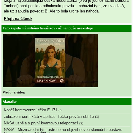
Moja 2.najoblubenejsia ceska moderatorka (prva je jednoznacne Barbora
Tacheci) opat perlila a odhalovala pravdu....bohuzial tym, ze uviedla A,
ale uz zabudla povedat B. Ale to bola urcite len nahoda.
Přejít na článek
Táto kapela má milióny fanúšikov - až na to, že neexistuje
Přejít na videa
Aktuality
Končí kontroverzní éčko E 171
(
0
)
zobrazení certifikátů v aplikaci Tečka provází obtíže
(
1
)
NASA uspěla s první kvantovou teleportací
(
2
)
NASA : Mezinárodní tým astronomu objevil novou sluneční soustavu.