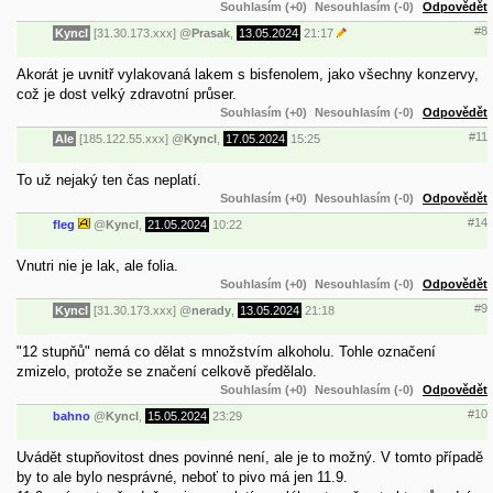
Souhlasím (+0)
Nesouhlasím (-0)
Odpovědět
#8
Kyncl
[31.30.173.xxx]
@
Prasak
,
13.05.2024
21:17
Akorát je uvnitř vylakovaná lakem s bisfenolem, jako všechny konzervy,
což je dost velký zdravotní průser.
Souhlasím (+0)
Nesouhlasím (-0)
Odpovědět
#11
Ale
[185.122.55.xxx]
@
Kyncl
,
17.05.2024
15:25
To už nejaký ten čas neplatí.
Souhlasím (+0)
Nesouhlasím (-0)
Odpovědět
#14
fleg
@
Kyncl
,
21.05.2024
10:22
Vnutri nie je lak, ale folia.
Souhlasím (+0)
Nesouhlasím (-0)
Odpovědět
#9
Kyncl
[31.30.173.xxx]
@
nerady
,
13.05.2024
21:18
"12 stupňů" nemá co dělat s množstvím alkoholu. Tohle označení
zmizelo, protože se značení celkově předělalo.
Souhlasím (+0)
Nesouhlasím (-0)
Odpovědět
#10
bahno
@
Kyncl
,
15.05.2024
23:29
Uvádět stupňovitost dnes povinné není, ale je to možný. V tomto případě
by to ale bylo nesprávné, neboť to pivo má jen 11.9.