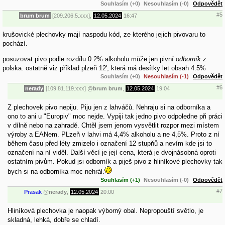
Souhlasím (+0)
Nesouhlasím (-0)
Odpovědět
#5
brum brum
[209.206.5.xxx],
12.05.2024
16:47
krušovické plechovky mají naspodu kód, ze kterého jejich pivovaru to
pochází.
posuzovat pivo podle rozdílu 0.2% alkoholu může jen pivní
odborník
z
polska. ostatně viz příklad plzeň 12', která má desítky let obsah 4.5%
Souhlasím (+0)
Nesouhlasím (-1)
Odpovědět
#6
nerady
[109.81.119.xxx]
@
brum brum
,
12.05.2024
19:04
Z plechovek pivo nepiju. Piju jen z lahváčů. Nehraju si na odborníka a
ono to ani u "Europiv" moc nejde. Vypiji tak jedno pivo odpoledne při práci
v dílně nebo na zahradě. Chtěl jsem jenom vysvětlit rozpor mezi místem
výroby a EANem. PLzeň v lahvi má 4,4% alkoholu a ne 4,5%. Proto z ní
během času před léty zmizelo i označení 12 stupňů a nevím kde jsi to
označení na ní viděl. Další věcí je její cena, která je dvojnásobná oproti
ostatním pivům. Pokud jsi odborník a piješ pivo z hliníkové plechovky tak
bych si na odborníka moc nehrál.
Souhlasím (+1)
Nesouhlasím (-0)
Odpovědět
#7
Prasak
@
nerady
,
12.05.2024
20:00
Hliníková plechovka je naopak výborný obal. Nepropouští světlo, je
skladná, lehká, dobře se chladí.