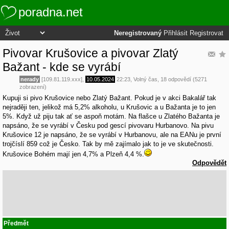
poradna.net
Neregistrovaný
Přihlásit
Registrovat
Pivovar Krušovice a pivovar Zlatý
Bažant - kde se vyrábí
nerady
[109.81.119.xxx],
10.05.2024
22:23
,
Volný čas
, 18 odpovědí (5271
zobrazení)
Kupuji si pivo Krušovice nebo Zlatý Bažant. Pokud je v akci Bakalář tak
nejraději ten, jelikož má 5,2% alkoholu, u Krušovic a u Bažanta je to jen
5%. Když už piju tak ať se aspoň motám. Na flašce u Zlatého Bažanta je
napsáno, že se vyrábí v Česku pod gescí pivovaru Hurbanovo. Na pivu
Krušovice 12 je napsáno, že se vyrábí v Hurbanovu, ale na EANu je první
trojčíslí 859 což je Česko. Tak by mě zajímalo jak to je ve skutečnosti.
Krušovice Bohém mají jen 4,7% a Plzeň 4,4 %.
Odpovědět
Předmět