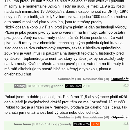
11.9. má proto, že daň z piva se platí z celého stupně extraktu původní
mladiny a je momentálně 32Kč/hl. Tedy na sudu je mezi 11.9 a 12 rozdíl
na daních minimálně 19.39Kč(daň z daně, nezapomenout na DPH!). 19Kč
nevypadá jako balík, ale když v tom pivovaru jedou 1000 sudů za hodinu
a to samý množství piva v lahvích, jsou to strašný prachy.
Nízký obsah alkoholu v Plzni proti jiným pivům je dán technologií výroby.
Plzeň je jako jediné pivo vyráběno vařením na tři rmuty, zatímco ostatní
piva jsou vařený na dva rmuty nebo infúzně. Nutno podoknout, že vařit
pivo na tři rmuty je z chemicko-technologickýho pohledu úplná kravina,
slad obsahuje dva cukrotvorný enyzmy, takže z hlediska optimálního
zcukření je vařit infúzí s pauzama na daných teplotách, historicky před
vynálezem teploměru(a to není tak starý vynález jak by se zdálo!) tedy
na dva rmuty. Ovšem přesto a nebo právě proto, vařením na tři rmuty to
má míň alkoholu(je to prostě blbě zcukřený) a typickou, plnou a
chlebnatou chuť.
Souhlasím (+0)
Nesouhlasím (-0)
Odpovědět
#13
nerady
[109.81.119.xxx]
@
bahno
,
20.05.2024
20:11
Pokud jsem to dobře pochopil, tak Plzeň má 11,9 aby výrobce platil nižší
daň a ještě je dvojnásobně dražší proti těm co mají označení 12 stupňů.
Pokud to tak je a Plzeň se v Německu prodává za daleko nižší cenu, tak
to značí jen nenažranost buď výrobce nebo obchodníků.
Souhlasím (+0)
Nesouhlasím (-0)
Odpovědět
#18
brum brum
[188.175.161.xxx]
@
nerady
,
24.06.2024
08:51