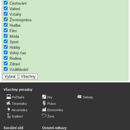
Cestování
Vaření
Vztahy
Životospráva
Hudba
Film
Móda
Sport
Hobby
Volný čas
Rodina
Zdraví
Vzdělávání
Všechny poradny
Počítače
Hry
Debaty
Teraristika
Právo
Akvaristika
Ekonomika
Kutilství
Život
Sociální sítě
Ostatní odkazy