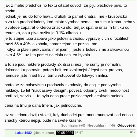
jak z meho predchoziho textu citatel odvodil ze piju plechove pivo, to
nevim.
jednak je mu do toho how.., druhak ta pamet chatra i me - krusovicka
piva ten predpokladany kod mista vyrobce nemaji, musim v kramu nebo v
pivotece zapatrat o kterou znacku slo, tretjak spatne snasim kritiku od
teoretika, co u piva rozlisuje 0.1% alkoholu.
je to stejne tupa zabava jako polovina
znalcu
vypravejicich o rozdilech
mezi 38 a 40% alkoholu, samozrejme ze poznaji prd.
i kdyz ta plzen prekvapila, mel jsem ji jeste z bolsevismu zafixovanou
jako 4.5%, uz i ta pamet na cisla neni co byvala.
a to ze jsou nektere produkty 2x drazsi nez jine sunty je normalni,
dokonce i u potravin. potom holt ten kvalitnejsi / lepsi neni pro vas,
nemusel jste hned kvuli tomu vstupovat do lidovych milici.
proto se za bolsevismu prodavaly skodovky do anglie pod vyrobni
naklady. 15 let "nadcasovy design", povest, odporny zvuk, neodolnost
proti rzi, servis ... to byla cena prace pozlacenych ceskych rucicek.
cena na trhu je dana trhem, jak jednoduche.
az se jednou doziju stoleti, kdy duchodci prestanou mudrovat nad cenou
znacky kterou nepiji, bude na svete krasne.
Souhlasím (+0)
Nesouhlasím (-0)
Odpovědět
#12
Lukas1982
@
brum brum
,
20.05.2024
16:47