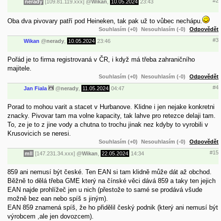
#2
nerady
[109.81.119.xxx]
@
Wikan
,
10.05.2024
23:43
Oba dva pivovary patří pod Heineken, tak pak už to vůbec nechápu.
Souhlasím (+0)
Nesouhlasím (-0)
Odpovědět
#3
Wikan
@
nerady
,
10.05.2024
23:46
Pořád je to firma registrovaná v ČR, i když má třeba zahraničního
majitele.
Souhlasím (+0)
Nesouhlasím (-0)
Odpovědět
#4
Jan Fiala
@
nerady
,
11.05.2024
04:47
Porad to mohou varit a stacet v Hurbanove. Klidne i jen nejake konkretni
znacky. Pivovar tam ma volne kapacity, tak lahve pro retezce delaji tam.
To, ze je to z jine vody a chutna to trochu jinak nez kdyby to vyrobili v
Krusovicich se neresi.
Souhlasím (+0)
Nesouhlasím (-0)
Odpovědět
#15
mll
[147.231.34.xxx]
@
Wikan
,
22.05.2024
14:34
859 ani nemusí být české. Ten EAN si tam klidně může dát až obchod.
Běžně to dělá třeba GME který na čínské věci dává 859 a taky ten jejich
EAN najde prohlížeč jen u nich (přestože to samé se prodává všude
možně bez ean nebo spíš s jiným).
EAN 859 znamená spíš, že ho přidělil český podnik (který ani nemusí být
výrobcem ,ale jen dovozcem).