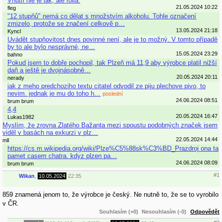
Vnutri nie je lak, ale folia.
21.05.2024 10:22
fleg
"12 stupňů" nemá co dělat s množstvím alkoholu. Tohle označení
zmizelo, protože se značení celkově p…
13.05.2024 21:18
Kyncl
Uvádět stupňovitost dnes povinné není, ale je to možný. V tomto případě
by to ale bylo nesprávné, ne…
15.05.2024 23:29
bahno
Pokud jsem to dobře pochopil, tak Plzeň má 11,9 aby výrobce platil nižší
daň a ještě je dvojnásobně…
20.05.2024 20:11
nerady
jak z meho predchoziho textu citatel odvodil ze piju plechove pivo, to
nevim. jednak je mu do toho h…
poslední
24.06.2024 08:51
brum brum
4,4
20.05.2024 16:47
Lukas1982
Myslím, že zrovna Zlatého Bažanta mezi spoustu podobných značek jsem
viděl v basách na exkurzi v plz…
22.05.2024 14:44
mll
https://cs.m.wikipedia.org/wiki/Plze%C5%88sk%C3%BD_Prazdroj ona ta
pamet casem chatra. kdyz plzen pa…
24.06.2024 08:09
brum brum
#1
Wikan
,
10.05.2024
22:35
859 znamená jenom to, že výrobce je český. Ne nutně to, že se to vyrobilo
v ČR.
Souhlasím (+0)
Nesouhlasím (-0)
Odpovědět