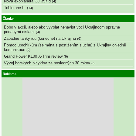
Nova exoplaneta GJ 357 d
(
4
)
Toblerone II.
(
13
)
Články
Bobo v akcii, alebo ako vyvolat nenavist voci Ukrajincom spravne
podanymi cislami
(
3
)
Zapadne tanky idu (konecne) na Ukrajinu
(
0
)
Pomoc uprchlíkům (zejména s postižením sluchu) z Ukrajiny ohledně
komunikace
(
0
)
Grand Power K100 X-Trim review
(
0
)
Vývoj horských bicyklov za posledných 30 rokov
(
0
)
Reklama