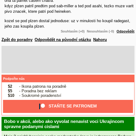
ona ta pamet casem chatra.
kdyz plzen patril predtim pod sab-miller a ted pod asahi, tezko muze varit
pivo znacek, ktere patri pod heineken.
kozel se pod plzen dostal jednoduse: uz v minulosti ho koupil radegast,
jeho zas koupila plzen.
Souhlasím (+0)
Nesouhlasím (-0)
Odpovědět
Zpět do poradny
Odpovědět na původní otázku
Nahoru
Podpořte nás
$2
- Ikona patrona na poradně
$5
- Poradna bez reklam
$10
- Soukromé poradenství
STAŇTE SE PATRONEM
Bobo v akcii, alebo ako vyvolat nenavist voci Ukrajincom
spravne podanymi cislami