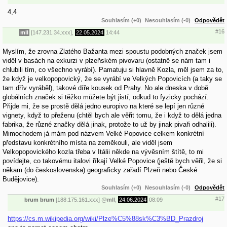
4,4
Souhlasím (+0)
Nesouhlasím (-0)
Odpovědět
#16
mll
[147.231.34.xxx],
22.05.2024
14:44
Myslím, že zrovna Zlatého Bažanta mezi spoustu podobných značek jsem
viděl v basách na exkurzi v plzeňském pivovaru (ostatně se nám tam i
chlubili tím, co všechno vyrábí). Pamatuju si hlavně Kozla, měl jsem za to,
že když je velkopopovický, že se vyrábí ve Velkých Popovicích (a taky se
tam dřív vyráběl), takové díře kousek od Prahy. No ale dneska v době
globálních značek si těžko můžete být jistí, odkud to fyzicky pochází.
Přijde mi, že se prostě dělá jedno europivo na které se lepí jen různé
vignety, když to přeženu (chtěl bych ale věřit tomu, že i když to dělá jedna
fabrika, že různé značky dělá jinak, protože to už by jinak pivaři odhalili).
Mimochodem já mám pod názvem Velké Popovice celkem konkrétní
představu konkrétního místa na zeměkouli, ale viděl jsem
Velkopopovického kozla třeba v Itálii někde na vývěsním štítě, to mi
povídejte, co takovému italovi říkají Velké Popovice (ještě bych věřil, že si
někam (do československa) geograficky zařadí Plzeň nebo České
Budějovice).
Souhlasím (+0)
Nesouhlasím (-0)
Odpovědět
#17
brum brum
[188.175.161.xxx]
@
mll
,
24.06.2024
08:09
https://cs.m.wikipedia.org/wiki/Plze%C5%88sk%C3%BD_Prazdroj