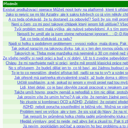
Předmět
Existují prodlužovací operace Můžeš nosit boty na platformě, které ti přida
Jako jo nejvíc se mi libí Aziatky, ale k sakru kdybych co já vím někdy cht
A co teda očekáváš, že tu dostaneš za odpověď? Spíš by sis měl prom
Není o čem, co mi poví takovej chlápek který jenom lidi utěšuje? Vše
Tvůj problém není malá výška, ale nulové sebevědomí. A s tím pom
Nejspíš by uměl ale ja jsem stejne nehoráznej ignorant... :-D:-D A
Tak co teda očekáváš za radu?
Najdi si holku s podobnym problemem - vysoci rodice, mala dcera. Pak
Tak pokud narazím na takovou dívku, tak si v ten den rovnou půjdu vs
Takových je. Třeba moje manželka má nejméně o 30 cm méně než jej
Ze všeho nejdřív si najdi práci a buď v ní dobrý. Už to ti zvedne sebevědom
Chápu, že mi navrhujete najít si práci, jenže mě prostě klasická práce n
No s přístupem, že budeš dělat jen to, co tě baví, asi žádnou budoucí
To je to co nesnáším, dnešní přístup lidí, radši se na to vy*r a vzdej 
Jak přesně má partnerka ekvivalentně snažit, až bude doma s dětmi
Určitě souhlasím, a né, pokud jsi jenom v mysli projel nad tou m
Lidi, kteri delaji, co je bavi obvykle zacali pracovat v nejakem z
Takže umíš hovno, prachy nemáš a nehodláš s tím nic dělat, protož
Jak prosím víte že umím ho*no? A jak víte, že nemám žádné pení
No zkuste si kombinaci OCD a ADHD, Zvláštní, že ostatní předeš
ADHD, neboli porucha soustředění je běžná věc. Možná se vám t
Problém není ve výšce, ale v tom, že sis vzal do hlavy, že na 
Tak nejspíš by průměrná holka chtěla raději průměrného kluka 
Hledáš výmluvy, proč to nejde, než abys šel a zkusil to. Pak ti
Já nevím, poskládám počítač a opravím ho bez problému a to 