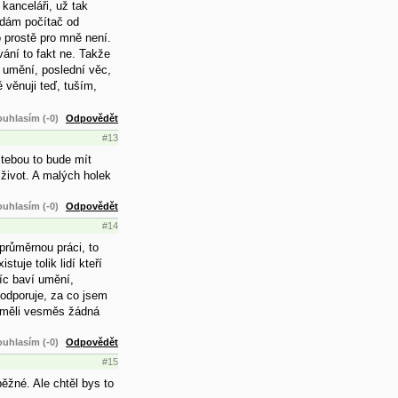
kanceláři, už tak
ladám počítač od
 prostě pro mně není.
ání to fakt ne. Takže
 umění, poslední věc,
 věnuji teď, tuším,
uhlasím (-0)
Odpovědět
#13
 tebou to bude mít
 život. A malých holek
uhlasím (-0)
Odpovědět
#14
 průměrnou práci, to
uje tolik lidí kteří
víc baví umění,
 podporuje, za co jsem
 neměli vesměs žádná
uhlasím (-0)
Odpovědět
#15
ěžné. Ale chtěl bys to