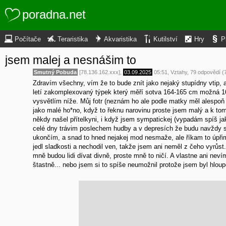
poradna.net
Počítače
Teraristika
Akvaristika
Kutilství
Hry
P
jsem malej a nesnášim to
Smutný Pobuda
[78.136.162.xxx],
03.09.2025
05:51
,
Vztahy
, 79 odpovědí (
Zdravím všechny, vím že to bude znít jako nejaký stupídny vtip, a
letí zakomplexovaný týpek který měří sotva 164-165 cm možná 166
vysvětlím níže. Můj fotr (neznám ho ale podle matky měl alespo
jako malé ho*no, když to řeknu narovinu proste jsem malý a k tom
někdy našel přítelkyni, i když jsem sympatickej (vypadám spíš jak
celé dny trávim poslechem hudby a v depresích že budu navždy s
ukončím, a snad to hned nejakej mod nesmaže, ale říkam to úpřimn
jedl sladkosti a nechodil ven, takže jsem ani neměl z čeho vyrůs
mně budou lidi dívat divně, proste mně to ničí. A vlastne ani nev
štastně... nebo jsem si to spíše neumožnil protože jsem byl hloupe