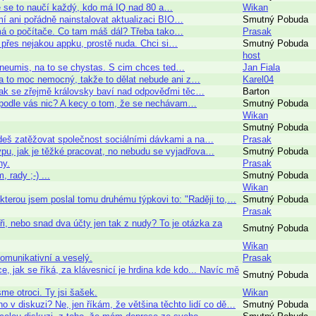
 že se to naučí každý, kdo má IQ nad 80 a…
Wikan
mí ani pořádně nainstalovat aktualizaci BIO…
Smutný Pobuda
ímá o počítače. Co tam máš dál? Třeba tako…
Prasak
u přes nejakou appku, prostě nuda. Chci si…
Smutný Pobuda
host
o neumis, na to se chystas. S cim chces ted…
Jan Fiala
na to moc nemocný, takže to dělat nebude ani z…
Karel04
, tak se zřejmě královsky baví nad odpověďmi těc…
Barton
 je podle vás nic? A kecy o tom, že se nechávam…
Smutný Pobuda
Wikan
Smutný Pobuda
budeš zatěžovat společnost sociálními dávkami a na…
Prasak
typu, jak je těžké pracovat, no nebudu se vyjadřova…
Smutný Pobuda
ny.
Prasak
 rady ;-) ...
Smutný Pobuda
Wikan
 kterou jsem poslal tomu druhému týpkovi to: "Raději to,…
Smutný Pobuda
Prasak
ři, nebo snad dva účty jen tak z nudy? To je otázka za
Smutný Pobuda
Wikan
komunikativní a veselý.
Prasak
ce, jak se říká, za klávesnicí je hrdina kde kdo... Navíc mě
Smutný Pobuda
me otroci. Ty jsi šašek.
Wikan
 v diskuzi? Ne, jen říkám, že většina těchto lidí co dě…
Smutný Pobuda