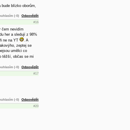
rá bude blízko oborům,
uhlasím (-0)
Odpovědět
#16
 v čem nevidím
du her a sledují z 98%
poň ne na YT
. A
takovýho, zeptej se
 nejsou umělci co
o těžší, občas se mi
uhlasím (-0)
Odpovědět
#17
uhlasím (-0)
Odpovědět
#20