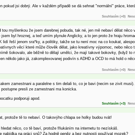
en pokud jsi dobrý. Ale v každém případě se dá sehnat "normální" práce, kte
Souhlasím (+0)
Neso
nad tou myšlenkou že jsem darebnej pobuda, tak né, jen mě nebaví dělat něco
 jsem byl hroznej, a teď umím plynule Anglicky, a to jen proto že hraju hroma
lidí řeší jenom sra*ky, a politiky, takže se tu není moc na co koukat, ales
reatívnych věcí které může člověk dělat, jako kreatívny výpomoc, nebo něco 
 mírně šokovalo, ale běžně to dělají umělci, že mají takové bokovky, (když to
 jen někdo jako já, zakomplexovanej podivín s ADHD a OCD to má hold o něc
Souhlasím (+0)
Neso
nejakem zamestnani a paralelne s tim delali to, co je bavi (necim se zivit musi).
ak postupne presli ze zamestnani ma konicka.
 pocatku podporuji apod.
Souhlasím (+3)
Neso
, protože tě to nebaví. O takovýho chlapa se holky budou rvát!
hledat něco, co tě baví, protože fňukáním na internetu to nezískáš.
ne nabídka na práci snů? Za hodně peněz a bez nutnosti používat mozek?