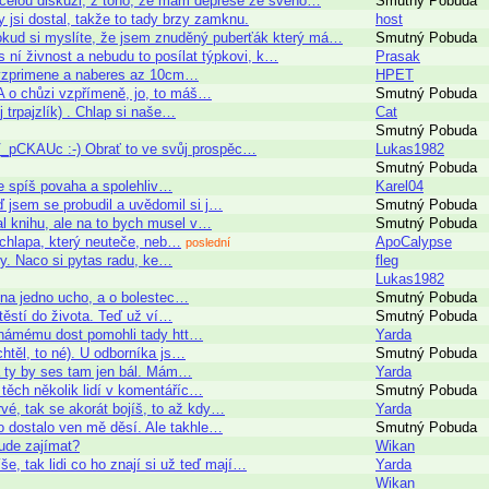
il celou diskuzi, z toho, že mám deprese ze sveho…
Smutný Pobuda
y jsi dostal, takže to tady brzy zamknu.
host
, pokud si myslíte, že jsem znuděný puberťák který má…
Smutný Pobuda
s ní živnost a nebudu to posílat týpkovi, k…
Prasak
d vzprimene a naberes az 10cm…
HPET
A o chůzi vzpřímeně, jo, to máš…
Smutný Pobuda
 trpajzlík) . Chlap si naše…
Cat
Smutný Pobuda
_pCKAUc :-) Obrať to ve svůj prospěc…
Lukas1982
Smutný Pobuda
ale spíš povaha a spolehliv…
Karel04
 jsem se probudil a uvědomil si j…
Smutný Pobuda
al knihu, ale na to bych musel v…
Smutný Pobuda
 chlapa, který neuteče, neb…
ApoCalypse
poslední
ky. Naco si pytas radu, ke…
fleg
Lukas1982
ě na jedno ucho, a o bolestec…
Smutný Pobuda
těstí do života. Teď už ví…
Smutný Pobuda
 známému dost pomohli tady htt…
Yarda
htěl, to né). U odborníka js…
Smutný Pobuda
 a ty by ses tam jen bál. Mám…
Yarda
 těch několik lidí v komentáříc…
Smutný Pobuda
vé, tak se akorát bojíš, to až kdy…
Yarda
to dostalo ven mě děsí. Ale takhle…
Smutný Pobuda
bude zajímat?
Wikan
e, tak lidi co ho znají si už teď mají…
Yarda
Wikan