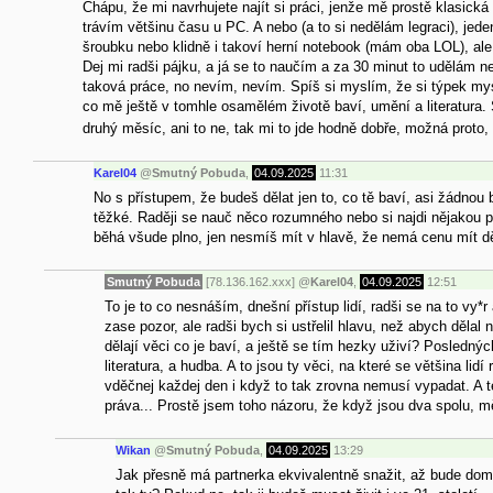
Chápu, že mi navrhujete najít si práci, jenže mě prostě klasick
trávím většinu času u PC. A nebo (a to si nedělám legraci), jed
šroubku nebo klidně i takoví herní notebook (mám oba LOL), al
Dej mi radši pájku, a já se to naučím a za 30 minut to udělám 
taková práce, no nevím, nevím. Spíš si myslím, že si týpek my
co mě ještě v tomhle osamělém životě baví, umění a literatura. 
druhý měsíc, ani to ne, tak mi to jde hodně dobře, možná proto
Karel04
@
Smutný Pobuda
,
04.09.2025
11:31
No s přístupem, že budeš dělat jen to, co tě baví, asi žádnou 
těžké. Raději se nauč něco rozumného nebo si najdi nějakou prá
běhá všude plno, jen nesmíš mít v hlavě, že nemá cenu mít děti
Smutný Pobuda
[78.136.162.xxx]
@
Karel04
,
04.09.2025
12:51
To je to co nesnáším, dnešní přístup lidí, radši se na to vy*
zase pozor, ale radši bych si ustřelil hlavu, než abych dělal
dělají věci co je baví, a ještě se tím hezky uživí? Posledný
literatura, a hudba. A to jsou ty věci, na které se většina li
vděčnej každej den i když to tak zrovna nemusí vypadat. A t
práva... Prostě jsem toho názoru, že když jsou dva spolu, měl
Wikan
@
Smutný Pobuda
,
04.09.2025
13:29
Jak přesně má partnerka ekvivalentně snažit, až bude doma