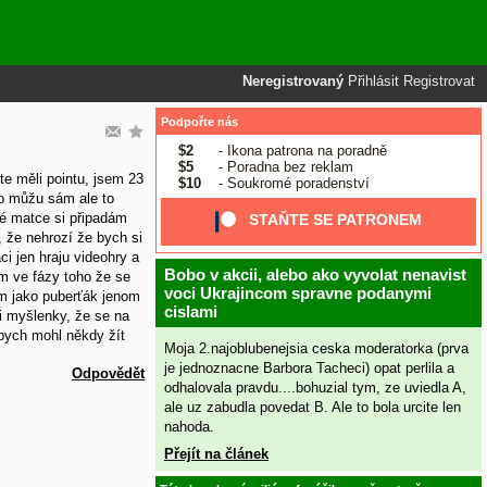
Neregistrovaný
Přihlásit
Registrovat
Podpořte nás
$2
- Ikona patrona na poradně
$5
- Poradna bez reklam
te měli pointu, jsem 23
$10
- Soukromé poradenství
to můžu sám ale to
vé matce si připadám
STAŇTE SE PATRONEM
 že nehrozí že bych si
i jen hraju videohry a
Bobo v akcii, alebo ako vyvolat nenavist
m ve fázy toho že se
voci Ukrajincom spravne podanymi
em jako puberťák jenom
cislami
li myšlenky, že se na
abych mohl někdy žít
Moja 2.najoblubenejsia ceska moderatorka (prva
je jednoznacne Barbora Tacheci) opat perlila a
Odpovědět
odhalovala pravdu....bohuzial tym, ze uviedla A,
ale uz zabudla povedat B. Ale to bola urcite len
nahoda.
Přejít na článek