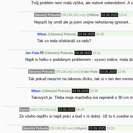
Tvůj problém není malá výška, ale nulové sebevědomí. A 
Smutný Pobuda
[78.136.162.xxx]
@
Wikan
,
03.09.2025
13:42
Nejspíš by uměl ale ja jsem stejne nehoráznej ignorant...
Wikan
@
Smutný Pobuda
,
03.09.2025
15:35
Tak co teda očekáváš za radu?
Jan Fiala
@
Smutný Pobuda
,
03.09.2025
10:11
Najdi si holku s podobnym problemem - vysoci rodice, mala dc
Smutný Pobuda
[78.136.162.xxx]
@
Jan Fiala
,
03.09.2025
12:56
Tak pokud narazím na takovou dívku, tak si v ten den rovnou
Wikan
@
Smutný Pobuda
,
03.09.2025
15:38
Takových je. Třeba moje manželka má nejméně o 30 cm mén
Kyncl
[193.179.120.xxx],
03.09.2025
18:39
Ze všeho nejdřív si najdi práci a buď v ní dobrý. Už to ti zvedne
Smutný Pobuda
[78.136.162.xxx]
@
Kyncl
,
03.09.2025
22:01