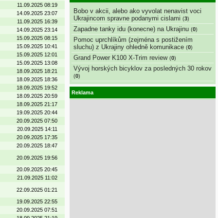
11.09.2025 08:19
Bobo v akcii, alebo ako vyvolat nenavist voci
14.09.2025 23:07
Ukrajincom spravne podanymi cislami
(
3
)
11.09.2025 16:39
Zapadne tanky idu (konecne) na Ukrajinu
(
0
)
14.09.2025 23:14
15.09.2025 08:15
Pomoc uprchlíkům (zejména s postižením
15.09.2025 10:41
sluchu) z Ukrajiny ohledně komunikace
(
0
)
15.09.2025 12:01
Grand Power K100 X-Trim review
(
0
)
15.09.2025 13:08
Vývoj horských bicyklov za posledných 30 rokov
18.09.2025 18:21
(
0
)
18.09.2025 18:36
18.09.2025 19:52
Reklama
18.09.2025 20:59
18.09.2025 21:17
19.09.2025 20:44
20.09.2025 07:50
20.09.2025 14:11
20.09.2025 17:35
20.09.2025 18:47
20.09.2025 19:56
20.09.2025 20:45
21.09.2025 11:02
22.09.2025 01:21
19.09.2025 22:55
20.09.2025 07:51
18.09.2025 21:19