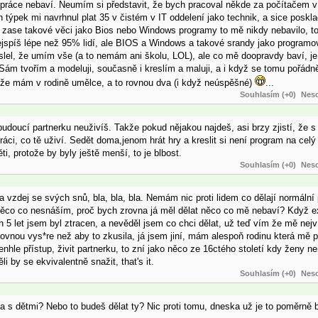
á práce nebaví. Neumím si představit, že bych pracoval někde za počítačem v 
en týpek mi navrhnul plat 35 v čistém v IT oddelení jako technik, a sice posk
e zase takové věci jako Bios nebo Windows programy to mě nikdy nebavilo, to
nejspíš lépe než 95% lidí, ale BIOS a Windows a takové srandy jako programov
slel, že umím vše (a to nemám ani školu, LOL), ale co mě doopravdy baví, je
Sám tvořím a modeluji, současně i kreslím a maluji, a i když se tomu pořádně
, že mám v rodině umělce, a to rovnou dva (i když neúspěšné)
...
Souhlasím (+0)
Neso
budoucí partnerku neuživíš. Takže pokud nějakou najdeš, asi brzy zjistí, že s
ci, co tě uživí. Sedět doma,jenom hrát hry a kreslit si není program na celý
, protože by byly ještě menší, to je blbost.
Souhlasím (+0)
Neso
r a vzdej se svých snů, bla, bla, bla. Nemám nic proti lidem co dělají normální
 něco co nesnáším, proč bych zrovna já měl dělat něco co mě nebaví? Když exist
ch 5 let jsem byl ztracen, a nevěděl jsem co chci dělat, už teď vím že mě nej
dí rovnou vys*re než aby to zkusila, já jsem jiní, mám alespoň rodinu která mě
enhle přístup, živit partnerku, to zní jako něco ze 16ctého století kdy ženy
i by se ekvivalentně snažit, that's it.
Souhlasím (+0)
Neso
 s dětmi? Nebo to budeš dělat ty? Nic proti tomu, dneska už je to poměrně b