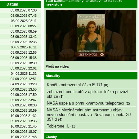
Táto kapela má milióny fanúšikov - až na to, že
Datum
neexistuje
03.09.2025 07:30
03.09.2025 07:43
03.09.2025 08:11
03.09.2025 08:27
03.09.2025 08:59
03.09.2025 13:42
03.09.2025 15:35
03.09.2025 10:11
03.09.2025 12:56
03.09.2025 15:38
03.09.2025 18:39
Přejít na videa
03.09.2025 22:01
04.09.2025 11:31
Aktuality
04.09.2025 12:51
04.09.2025 13:29
Končí kontroverzní éčko E 171
(
0
)
04.09.2025 13:55
zobrazení certifikátů v aplikaci Tečka provází
04.09.2025 17:50
obtíže
(
1
)
05.09.2025 23:47
NASA uspěla s první kvantovou teleportací
(
2
)
09.09.2025 00:30
NASA : Mezinárodní tým astronomu objevil
09.09.2025 10:59
novou sluneční soustavu. Nova exoplaneta GJ
10.09.2025 21:32
357 d
(
4
)
09.09.2025 13:35
Toblerone II.
10.09.2025 21:45
(
13
)
10.09.2025 18:07
10.09.2025 21:48
Články