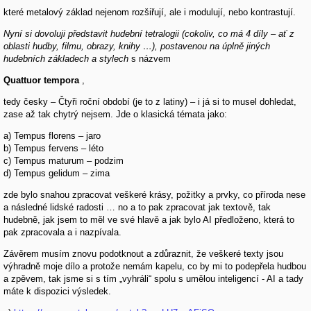
které metalový základ nejenom rozšiřují, ale i modulují, nebo kontrastují.
Nyní si dovoluji představit hudební tetralogii (cokoliv, co má 4 díly – ať z
oblasti hudby, filmu, obrazy, knihy …), postavenou na úplně jiných
hudebních základech a stylech
s názvem
Quattuor tempora
,
tedy česky – Čtyři roční období (je to z latiny) – i já si to musel dohledat,
zase až tak chytrý nejsem. Jde o klasická témata jako:
a) Tempus florens – jaro
b) Tempus fervens – léto
c) Tempus maturum – podzim
d) Tempus gelidum – zima
zde bylo snahou zpracovat veškeré krásy, požitky a prvky, co příroda nese
a následné lidské radosti … no a to pak zpracovat jak textově, tak
hudebně, jak jsem to měl ve své hlavě a jak bylo AI předloženo, která to
pak zpracovala a i nazpívala.
Závěrem musím znovu podotknout a zdůraznit, že veškeré texty jsou
výhradně moje dílo a protože nemám kapelu, co by mi to podepřela hudbou
a zpěvem, tak jsme si s tím „vyhráli“ spolu s umělou inteligencí - AI a tady
máte k dispozici výsledek.