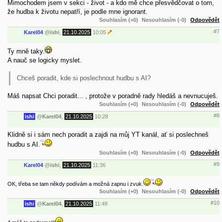
Mimochodem jsem v sekci - život - a kdo mě chce přesvědčovat o tom,
že hudba k životu nepatří, je podle mne ignorant.
Souhlasím (+0)
Nesouhlasím (-0)
Odpovědět
#7
Karel04
@
ishi
,
21.10.2025
10:05
Ty mně taky.
A nauč se logicky myslet.
Chceš poradit, kde si poslechnout hudbu s AI?
Máš napsat Chci poradit... , protože v poradně rady hledáš a nevnucuješ.
Souhlasím (+0)
Nesouhlasím (-0)
Odpovědět
#8
ishi
@
Karel04
,
21.10.2025
10:28
Klidně si i sám nech poradit a zajdi na můj YT kanál, ať si poslechneš
hudbu s AI.
Souhlasím (+0)
Nesouhlasím (-0)
Odpovědět
#9
Karel04
@
ishi
,
21.10.2025
11:36
OK, třeba se tam někdy podívám a možná zapnu i zvuk.
Souhlasím (+0)
Nesouhlasím (-0)
Odpovědět
#10
ishi
@
Karel04
,
21.10.2025
11:49