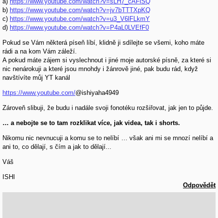
a)
https://www.youtube.com/watch?v=sLH7_cAFiSQ
b)
https://www.youtube.com/watch?v=jv7bTTTXpKQ
c)
https://www.youtube.com/watch?v=u3_V6lFLkmY
d)
https://www.youtube.com/watch?v=P4aL0LVEfF0
Pokud se Vám některá píseň líbí, klidně ji sdílejte se všemi, koho máte
rádi a na kom Vám záleží.
A pokud máte zájem si vyslechnout i jiné moje autorské písně, za které si
nic nenárokuji a které jsou mnohdy i žánrově jiné, pak budu rád, když
navštívíte můj YT kanál
https://www.youtube.com/
@ishiyaha4949
Zároveň slibuji, že budu i nadále svoji fonotéku rozšiřovat, jak jen to půjde.
… a nebojte se to tam rozklikat více, jak videa, tak i shorts.
Nikomu nic nevnucuji a komu se to nelíbí … však ani mi se mnozí nelíbí a
ani to, co dělají, s čím a jak to dělají...
Váš
ISHI
Odpovědět