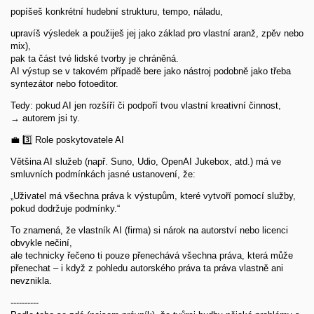
popíšeš konkrétní hudební strukturu, tempo, náladu,
upravíš výsledek a použiješ jej jako základ pro vlastní aranž, zpěv nebo
mix),
pak ta část tvé lidské tvorby je chráněná.
AI výstup se v takovém případě bere jako nástroj podobně jako třeba
syntezátor nebo fotoeditor.
Tedy: pokud AI jen rozšíří či podpoří tvou vlastní kreativní činnost,
→ autorem jsi ty.
💼 3️⃣ Role poskytovatele AI
Většina AI služeb (např. Suno, Udio, OpenAI Jukebox, atd.) má ve
smluvních podmínkách jasné ustanovení, že:
„Uživatel má všechna práva k výstupům, které vytvoří pomocí služby,
pokud dodržuje podmínky.“
To znamená, že vlastník AI (firma) si nárok na autorství nebo licenci
obvykle nečiní,
ale technicky řečeno ti pouze přenechává všechna práva, která může
přenechat – i když z pohledu autorského práva ta práva vlastně ani
nevznikla.
----------