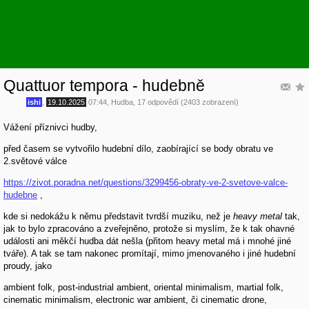
Quattuor tempora - hudebně
ishi
,
19.10.2025
07:44
,
Hudba
, 17 odpovědí (2403 zobrazení)
Vážení příznivci hudby,
před časem se vytvořilo hudební dílo, zaobírající se body obratu ve
2.světové válce
https://zivot.poradna.net/questions/3299456-obraty-ve-2-svetove-valce-
hudebne
,
kde si nedokážu k němu představit tvrdší muziku, než je
heavy metal
tak,
jak to bylo zpracováno a zveřejněno, protože si myslím, že k tak ohavné
události ani měkčí hudba dát nešla (přitom heavy metal má i mnohé jiné
tváře). A tak se tam nakonec promítají, mimo jmenovaného i jiné hudební
proudy, jako
ambient folk, post-industrial ambient, oriental minimalism, martial folk,
cinematic minimalism, electronic war ambient, či cinematic drone,