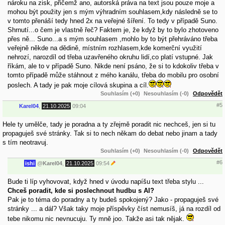
nároku na zisk, přičemž ano, autorská práva na text jsou pouze moje a
mohou být použity jen s mým výhradním souhlasem,kdy následně se to
v tomto přenáší tedy hned 2x na veřejné šíření. To tedy v případě Suno.
Shrnutí...o čem je vlastně řeč? Faktem je, že když by to bylo zhotoveno
přes ně... Suno...a s mým souhlasem ,mohlo by to být přehráváno třeba
veřejně někde na dědině, místním rozhlasem,kde komerční využití
nehrozí, narozdíl od třeba uzavřeného okruhu lidí,co platí vstupné. Jak
říkám, ale to v případě Suno. Nikde není psáno, že si to kdokoliv třeba v
tomto případě může stáhnout z mého kanálu, třeba do mobilu pro osobní
poslech. A tady je pak moje cílová skupina a cíl.
Souhlasím (+0)
Nesouhlasím (-0)
Odpovědět
#5
Karel04
,
21.10.2025
09:04
Hele ty umělče, tady je poradna a ty zřejmě poradit nic nechceš, jen si tu
propaguješ své stránky. Tak si to nech někam do debat nebo jinam a tady
s tím neotravuj.
Souhlasím (+0)
Nesouhlasím (-0)
Odpovědět
#6
ishi
@
Karel04
,
21.10.2025
09:54
Bude ti líp vyhovovat, když hned v úvodu napíšu text třeba stylu ...
Chceš poradit, kde si poslechnout hudbu s AI?
Pak je to téma do poradny a ty budeš spokojený? Jako - propaguješ své
stránky ... a dál? Však taky moje příspěvky číst nemusíš, já na rozdíl od
tebe nikomu nic nevnucuju. Ty mně joo. Takže asi tak nějak.