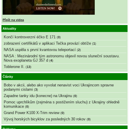
Přejít na videa
Aktuality
Končí kontroverzní éčko E 171
(
0
)
zobrazení certifikátů v aplikaci Tečka provází obtíže
(
1
)
NASA uspěla s první kvantovou teleportací
(
2
)
NASA : Mezinárodní tým astronomu objevil novou sluneční soustavu.
Nova exoplaneta GJ 357 d
(
4
)
Toblerone II.
(
13
)
Články
Bobo v akcii, alebo ako vyvolat nenavist voci Ukrajincom spravne
podanymi cislami
(
3
)
Zapadne tanky idu (konecne) na Ukrajinu
(
0
)
Pomoc uprchlíkům (zejména s postižením sluchu) z Ukrajiny ohledně
komunikace
(
0
)
Grand Power K100 X-Trim review
(
0
)
Vývoj horských bicyklov za posledných 30 rokov
(
0
)