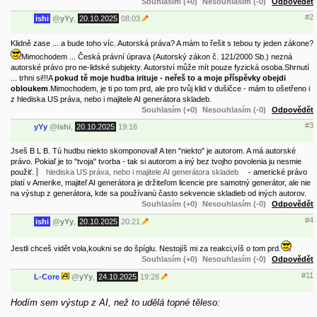
Souhlasím (+0)
Nesouhlasím (-0)
Odpovědět
#2
ishi
@
yYy
,
20.10.2025
08:03
Klidně zase ... a bude toho víc. Autorská práva? A mám to řešit s tebou ty jeden zákone?
Mimochodem ... Česká právní úprava (Autorský zákon č. 121/2000 Sb.) nezná
autorské právo pro ne-lidské subjekty. Autorství může mít pouze fyzická osoba.
Shrnutí
... trhni si!!!
A
pokud tě moje hudba irituje - neřeš to a moje příspěvky obejdi
obloukem
.
Mimochodem, je ti po tom prd, ale pro tvůj klid v dušičce - mám to ošetřeno i
z hlediska US práva, nebo i majitele AI generátora skladeb.
Souhlasím (+0)
Nesouhlasím (-0)
Odpovědět
#3
yYy
@
ishi
,
20.10.2025
19:16
Jseš B L B. Tú hudbu niekto skomponoval! A ten "niekto" je autorom. A má autorské
právo. Pokiaľ je to "tvoja" tvorba - tak si autorom a iný bez tvojho povolenia ju nesmie
použiť.
hlediska US práva, nebo i majitele AI generátora skladeb
- americké právo
platí v Amerike, majiteľ AI generátora je držiteľom licencie pre samotný generátor, ale nie
na výstup z generátora, kde sa používanú často sekvencie skladieb od iných autorov.
Souhlasím (+0)
Nesouhlasím (-0)
Odpovědět
#4
ishi
@
yYy
,
20.10.2025
20:21
Jestli chceš vidět vola,koukni se do špíglu. Nestojíš mi za reakci,víš o tom prd.
Souhlasím (+0)
Nesouhlasím (-0)
Odpovědět
#11
L-Core
@
yYy
,
24.10.2025
19:28
Hodím sem výstup z AI, než to udělá topné těleso: