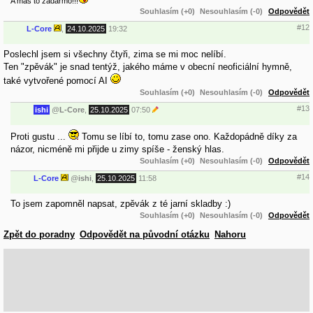
A máš to zadarmo!!!
Souhlasím (+0)
Nesouhlasím (-0)
Odpovědět
#12
L-Core
,
24.10.2025
19:32
Poslechl jsem si všechny čtyři, zima se mi moc nelíbí.
Ten "zpěvák" je snad tentýž, jakého máme v obecní neoficiální hymně,
také vytvořené pomocí AI
Souhlasím (+0)
Nesouhlasím (-0)
Odpovědět
#13
ishi
@
L-Core
,
25.10.2025
07:50
Proti gustu ...
Tomu se líbí to, tomu zase ono. Každopádně díky za
názor, nicméně mi přijde u zimy spíše - ženský hlas.
Souhlasím (+0)
Nesouhlasím (-0)
Odpovědět
#14
L-Core
@
ishi
,
25.10.2025
11:58
To jsem zapomněl napsat, zpěvák z té jarní skladby :)
Souhlasím (+0)
Nesouhlasím (-0)
Odpovědět
Zpět do poradny
Odpovědět na původní otázku
Nahoru