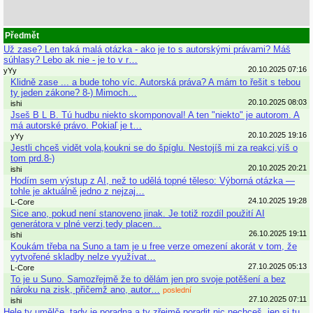
Předmět
Už zase? Len taká malá otázka - ako je to s autorskými právami? Máš
súhlasy? Lebo ak nie - je to v r…
20.10.2025 07:16
yYy
Klidně zase ... a bude toho víc. Autorská práva? A mám to řešit s tebou
ty jeden zákone? 8-) Mimoch…
20.10.2025 08:03
ishi
Jseš B L B. Tú hudbu niekto skomponoval! A ten "niekto" je autorom. A
má autorské právo. Pokiaľ je t…
20.10.2025 19:16
yYy
Jestli chceš vidět vola,koukni se do špíglu. Nestojíš mi za reakci,víš o
tom prd.8-)
20.10.2025 20:21
ishi
Hodím sem výstup z AI, než to udělá topné těleso: Výborná otázka —
tohle je aktuálně jedno z nejzaj…
24.10.2025 19:28
L-Core
Sice ano, pokud není stanoveno jinak. Je totiž rozdíl použití AI
generátora v plné verzi,tedy placen…
26.10.2025 19:11
ishi
Koukám třeba na Suno a tam je u free verze omezení akorát v tom, že
vytvořené skladby nelze využívat…
27.10.2025 05:13
L-Core
To je u Suno. Samozřejmě že to dělám jen pro svoje potěšení a bez
nároku na zisk, přičemž ano, autor…
poslední
27.10.2025 07:11
ishi
Hele ty umělče, tady je poradna a ty zřejmě poradit nic nechceš, jen si tu