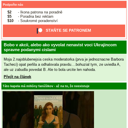
Podpořte nás
$2
- Ikona patrona na poradně
$5
- Poradna bez reklam
$10
- Soukromé poradenství
STAŇTE SE PATRONEM
Bobo v akcii, alebo ako vyvolat nenavist voci Ukrajincom
spravne podanymi cislami
Moja 2.najoblubenejsia ceska moderatorka (prva je jednoznacne Barbora
Tacheci) opat perlila a odhalovala pravdu....bohuzial tym, ze uviedla A,
ale uz zabudla povedat B. Ale to bola urcite len nahoda.
Přejít na článek
Táto kapela má milióny fanúšikov - až na to, že neexistuje