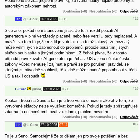
Podle toho se zdá (nejsem právník), že tvůrci hudby nějaké problémy s
autorským zákonem nehrozí.
Souhlasím (+0)
Nesouhlasím (-0)
Odpovědět
#15
ishi
@
L-Core
,
26.10.2025
19:11
Sice ano, pokud není stanoveno jinak. Je totiž rozdíl použití AI
generátora v plné verzi,tedy placené, nebo free verzi ...tedy neplacené. A
právě...vo tom to je,že rozdíl je v detailu...a to až takový, že neznalý
může velmi rychle zabřednout do problémů, protože použitím jistých
služeb souhlasíte s jistými podmínkami. Z čehož plyne, že v tomto
případě provozovatel AI generátora je třeba z US a jeho nějaké české
zákony vůbec nemusejí zajímat a právě že pro porušení pravidel, se
kterými jsi původně souhlasil, tě klidně může soudně popotáhnout v těch
US a tak i odsoudit.
Souhlasím (+0)
Nesouhlasím (-0)
Odpovědět
#16
L-Core
@
ishi
,
27.10.2025
05:13
Koukám třeba na Suno a tam je u free verze omezení akorát v tom, že
vytvořené skladby nelze využívat komerčně. Pokud je tedy zpřístupňuješ
zdarma (a nechceš profitovat z reklam), problém nevidím.
Souhlasím (+0)
Nesouhlasím (-0)
Odpovědět
#17
ishi
@
L-Core
,
27.10.2025
07:11
To je u Suno. Samozřejmě že to dělám jen pro svoje potěšení a bez