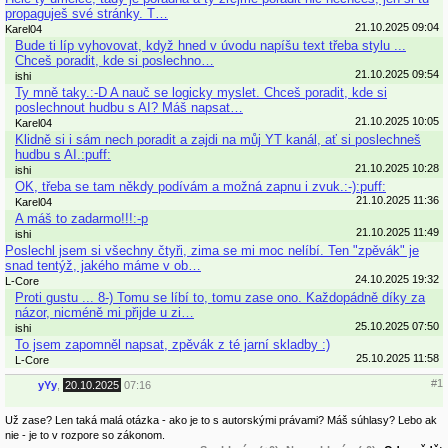
propaguješ své stránky. T…
21.10.2025 09:04
Karel04
Bude ti líp vyhovovat, když hned v úvodu napíšu text třeba stylu ...
Chceš poradit, kde si poslechno…
21.10.2025 09:54
ishi
Ty mně taky.:-D A nauč se logicky myslet. Chceš poradit, kde si
poslechnout hudbu s AI? Máš napsat…
21.10.2025 10:05
Karel04
Klidně si i sám nech poradit a zajdi na můj YT kanál, ať si poslechneš
hudbu s AI.:puff:
21.10.2025 10:28
ishi
OK, třeba se tam někdy podívám a možná zapnu i zvuk.:-):puff:
21.10.2025 11:36
Karel04
A máš to zadarmo!!!:-p
21.10.2025 11:49
ishi
Poslechl jsem si všechny čtyři, zima se mi moc nelíbí. Ten "zpěvák" je
snad tentýž, jakého máme v ob…
24.10.2025 19:32
L-Core
Proti gustu ... 8-) Tomu se líbí to, tomu zase ono. Každopádně díky za
názor, nicméně mi přijde u zi…
25.10.2025 07:50
ishi
To jsem zapomněl napsat, zpěvák z té jarní skladby :)
25.10.2025 11:58
L-Core
#1
yYy
,
20.10.2025
07:16
Už zase? Len taká malá otázka - ako je to s autorskými právami? Máš súhlasy? Lebo ak
nie - je to v rozpore so zákonom.