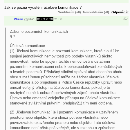
Jak se pozná vyústění účelové komunikace ?
Souhlasím (+0)
Nesouhlasím (-0)
Odpovědět
#14
Wikan
@
pita1
,
01.03.2020
21:00
Zákon o pozemních komunikacích
§ 7
Účelová komunikace
(1) Účelová komunikace je pozemní komunikace, která slouží ke
spojení jednotlivých nemovitostí pro potřeby vlastníků těchto
nemovitostí nebo ke spojení těchto nemovitostí s ostatními
pozemními komunikacemi nebo k obhospodařování zemědělských
a lesních pozemků. Příslušný silniční správní úřad obecního úřadu
obce s rozšířenou působností může na žádost vlastníka účelové
komunikace a po projednání s Policií České republiky upravit nebo
omezit veřejný přístup na účelovou komunikaci, pokud je to
nezbytně nutné k ochraně oprávněných zájmů tohoto vlastníka.
Úprava nebo omezení veřejného přístupu na účelové komunikace
stanovené zvláštními právními předpisy21) tím není dotčena.
(2) Účelovou komunikací je i pozemní komunikace v uzavřeném
prostoru nebo objektu, která slouží potřebě vlastníka nebo
provozovatele uzavřeného prostoru nebo objektu. Tato účelová
komunikace není přístupná veřejně, ale v rozsahu a způsobem,