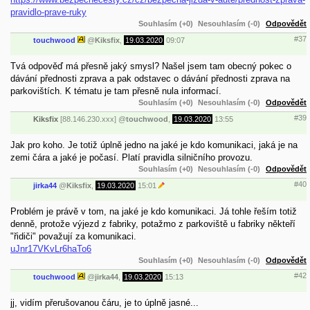
pravidlo-prave-ruky
Souhlasím (+0)
Nesouhlasím (-0)
Odpovědět
#37
touchwood
@
Kiksfix
,
19.03.2020
09:07
Tvá odpověď má přesně jaký smysl? Našel jsem tam obecný pokec o
dávání přednosti zprava a pak odstavec o dávání přednosti zprava na
parkovištích. K tématu je tam přesně nula informací.
Souhlasím (+0)
Nesouhlasím (-0)
Odpovědět
#39
Kiksfix
[88.146.230.xxx]
@
touchwood
,
19.03.2020
13:55
Jak pro koho. Je totiž úplně jedno na jaké je kdo komunikaci, jaká je na
zemi čára a jaké je počasí. Platí pravidla silničního provozu.
Souhlasím (+0)
Nesouhlasím (-0)
Odpovědět
#40
jirka44
@
Kiksfix
,
19.03.2020
15:01
Problém je právě v tom, na jaké je kdo komunikaci. Já tohle řeším totiž
denně, protože výjezd z fabriky, potažmo z parkoviště u fabriky někteří
"řidiči" považují za komunikaci.
uJnr17VKvLr6haTo6
Souhlasím (+0)
Nesouhlasím (-0)
Odpovědět
#42
touchwood
@
jirka44
,
19.03.2020
15:13
jj, vidím přerušovanou čáru, je to úplně jasné...