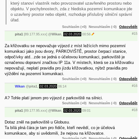
který stanoví vlastník nebo provozovatel uzavřeného prostoru nebo
objektu. V pochybnostech, zda z hlediska pozemní komunikace jde
o uzavřený prostor nebo objekt, rozhoduje příslušný silniční správní
úřad.
Souhlasím (+0)
Nesouhlasím (-0)
Odpovědět
#15
pita1
[89.177.95.xxx]
@
Wikan
,
02.03.2020
00:56
Za křižovatku se nepovažuje výjezd z míst ležících mimo pozemní
komunikaci jako jsou dvory, PARKOVIŠTĚ, prostor čerpací stanice,
odpočívky atd...zde se jedná o účelovou komunikaci, parkoviště je
označenou dopravní značkou IP 11a. V místech, která se za křižovatku
nepovažují, neplatí pravidla pro jízdu křižovatkou, nýbrž pravidla pro
vjíždění na pozemní komunikaci.
Souhlasím (+0)
Nesouhlasím (-0)
Odpovědět
#16
Wikan
@
pita1
,
02.03.2020
06:14
A? Tohle platí jenom pro výjezd z parkoviště na silnici.
Souhlasím (+0)
Nesouhlasím (-0)
Odpovědět
#18
pita1
[89.177.95.xxx]
@
Wikan
,
02.03.2020
09:01
Dotaz zněl na parkoviště u Globusu.
Ta bílá plná čára je tam pro řidiče, kteří nevědí, co je účelová
komunikace, aby si uvědomili, že nejsou na křižovatce.
Souhlasím (+0)
Nesouhlasím (-0)
Odpovědět