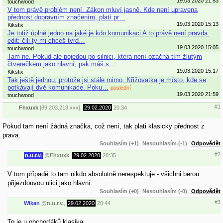
19.03.2020 21:53
touchwood
V tom právě problém není. Zákon mluví jasně. Kde není upravena
přednost dopravním značením, platí pr…
19.03.2020 15:13
Kiksfix
Je totiž úplně jedno na jaké je kdo komunikaci A to právě není pravda.
edit: čili ty mi chceš tvrd…
19.03.2020 15:05
touchwood
Tam ne. Pokud ale pojedou po silnici, která není ozačna tím žlutým
čtverečkem jako hlavní, pak máš s…
19.03.2020 15:17
Kiksfix
Tak ještě jednou, protože jsi stále mimo. Křižovatka je místo, kde se
potkávají dvě komunikace. Poku…
poslední
19.03.2020 21:59
touchwood
#1
Fhxuxk
[89.203.218.xxx],
29.02.2020
20:34
Pokud tam není žádná značka, což není, tak plati klasicky přednost z
prava.
Souhlasím (+1)
Nesouhlasím (-1)
Odpovědět
#2
n.u.r.v.
@
Fhxuxk
,
29.02.2020
20:35
V tom případě to tam nikdo absolutně nerespektuje - všichni berou
přijezdouvou ulici jako hlavní.
Souhlasím (+0)
Nesouhlasím (-0)
Odpovědět
#3
Wikan
@
n.u.r.v.
,
29.02.2020
20:44
To je u obchoďáků klasika.