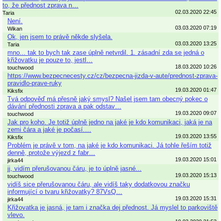
to, že přednost zprava n…
02.03.2020 22:45
Taria
Není.
03.03.2020 07:19
Wikan
Ok, jen jsem to právě někde slyšela.
03.03.2020 13:25
Taria
mno... tak to bych tak zase úplně netvrdil. 1. zásadní zda se jedná o
křižovatku je pouze to, jestl…
18.03.2020 10:26
touchwood
https://www.bezpecnecesty.cz/cz/bezpecna-jizda-v-aute/prednost-zprava-
pravidlo-prave-ruky
19.03.2020 01:47
Kiksfix
Tvá odpověď má přesně jaký smysl? Našel jsem tam obecný pokec o
dávání přednosti zprava a pak odstav…
19.03.2020 09:07
touchwood
Jak pro koho. Je totiž úplně jedno na jaké je kdo komunikaci, jaká je na
zemi čára a jaké je počasí.…
19.03.2020 13:55
Kiksfix
Problém je právě v tom, na jaké je kdo komunikaci. Já tohle řeším totiž
denně, protože výjezd z fabr…
19.03.2020 15:01
jirka44
jj, vidím přerušovanou čáru, je to úplně jasné...
19.03.2020 15:13
touchwood
vidíš sice přerušovanou čáru, ale vidíš taky dodatkovou značku
informující o tvaru křižovatky? 87VsQ…
19.03.2020 15:31
jirka44
Křižovatka je jasná, je tam i značka dej přednost. Já myslel to parkoviště
vlevo.