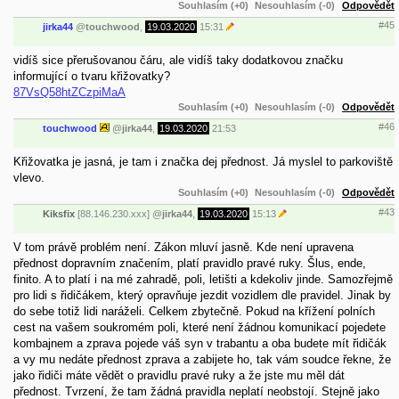
Souhlasím (+0)
Nesouhlasím (-0)
Odpovědět
#45
jirka44
@
touchwood
,
19.03.2020
15:31
vidíš sice přerušovanou čáru, ale vidíš taky dodatkovou značku
informující o tvaru křižovatky?
87VsQ58htZCzpiMaA
Souhlasím (+0)
Nesouhlasím (-0)
Odpovědět
#46
touchwood
@
jirka44
,
19.03.2020
21:53
Křižovatka je jasná, je tam i značka dej přednost. Já myslel to parkoviště
vlevo.
Souhlasím (+0)
Nesouhlasím (-0)
Odpovědět
#43
Kiksfix
[88.146.230.xxx]
@
jirka44
,
19.03.2020
15:13
V tom právě problém není. Zákon mluví jasně. Kde není upravena
přednost dopravním značením, platí pravidlo pravé ruky. Šlus, ende,
finito. A to platí i na mé zahradě, poli, letišti a kdekoliv jinde. Samozřejmě
pro lidi s řidičákem, který opravňuje jezdit vozidlem dle pravidel. Jinak by
do sebe totiž lidi naráželi. Celkem zbytečně. Pokud na křížení polních
cest na vašem soukromém poli, které není žádnou komunikací pojedete
kombajnem a zprava pojede váš syn v trabantu a oba budete mít řidičák
a vy mu nedáte přednost zprava a zabijete ho, tak vám soudce řekne, že
jako řidiči máte vědět o pravidlu pravé ruky a že jste mu měl dát
přednost. Tvrzení, že tam žádná pravidla neplatí neobstojí. Stejně jako