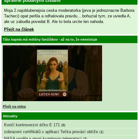
spravne podanymi cislami
Moja 2.najoblubenejsia ceska moderatorka (prva je jednoznacne Barbora
Tacheci) opat perlila a odhalovala pravdu....bohuzial tym, ze uviedla A,
ale uz zabudla povedat B. Ale to bola urcite len nahoda.
Přejít na článek
Táto kapela má milióny fanúšikov - až na to, že neexistuje
Přejít na videa
Aktuality
Končí kontroverzní éčko E 171
(
0
)
zobrazení certifikátů v aplikaci Tečka provází obtíže
(
1
)
NASA uspěla s první kvantovou teleportací
(
2
)