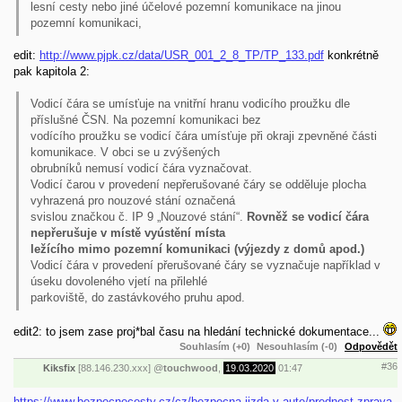
lesní cesty nebo jiné účelové pozemní komunikace na jinou
pozemní komunikaci,
edit:
http://www.pjpk.cz/data/USR_001_2_8_TP/TP_133.pdf
konkrétně
pak kapitola 2:
Vodicí čára se umísťuje na vnitřní hranu vodicího proužku dle
příslušné ČSN. Na pozemní komunikaci bez
vodícího proužku se vodicí čára umísťuje při okraji zpevněné části
komunikace. V obci se u zvýšených
obrubníků nemusí vodicí čára vyznačovat.
Vodicí čarou v provedení nepřerušované čáry se odděluje plocha
vyhrazená pro nouzové stání označená
svislou značkou č. IP 9 „Nouzové stání“.
Rovněž se vodicí čára
nepřerušuje v místě vyústění místa
ležícího mimo pozemní komunikaci (výjezdy z domů apod.)
Vodicí čára v provedení přerušované čáry se vyznačuje například v
úseku dovoleného vjetí na přilehlé
parkoviště, do zastávkového pruhu apod.
edit2: to jsem zase proj*bal času na hledání technické dokumentace...
Souhlasím (+0)
Nesouhlasím (-0)
Odpovědět
#36
Kiksfix
[88.146.230.xxx]
@
touchwood
,
19.03.2020
01:47
https://www.bezpecnecesty.cz/cz/bezpecna-jizda-v-aute/prednost-zprava-