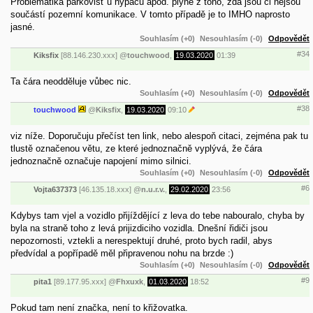
Problematika parkovišť u hypáčů apod. plyne z toho, zda jsou či nejsou
součástí pozemní komunikace. V tomto případě je to IMHO naprosto
jasné.
Souhlasím (+0)
Nesouhlasím (-0)
Odpovědět
#34
Kiksfix
[88.146.230.xxx]
@
touchwood
,
19.03.2020
01:39
Ta čára neodděluje vůbec nic.
Souhlasím (+0)
Nesouhlasím (-0)
Odpovědět
#38
touchwood
@
Kiksfix
,
19.03.2020
09:10
viz níže. Doporučuju přečíst ten link, nebo alespoň citaci, zejména pak tu
tlustě označenou větu, ze které jednoznačně vyplývá, že čára
jednoznačně označuje napojení mimo silnici.
Souhlasím (+0)
Nesouhlasím (-0)
Odpovědět
#6
Vojta637373
[46.135.18.xxx]
@
n.u.r.v.
,
29.02.2020
23:56
Kdybys tam vjel a vozidlo přijíždějící z leva do tebe nabouralo, chyba by
byla na straně toho z levá prijizdiciho vozidla. Dnešní řidiči jsou
nepozornosti, vztekli a nerespektují druhé, proto bych radil, abys
předvídal a popřípadě měl připravenou nohu na brzde :)
Souhlasím (+0)
Nesouhlasím (-0)
Odpovědět
#9
pita1
[89.177.95.xxx]
@
Fhxuxk
,
01.03.2020
18:52
Pokud tam není značka, není to křižovatka.