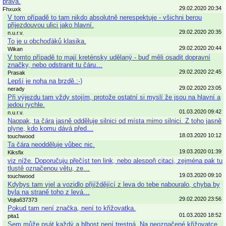
prava.
29.02.2020 20:34
Fhxuxk
V tom případě to tam nikdo absolutně nerespektuje - všichni berou
přijezdouvou ulici jako hlavní.
29.02.2020 20:35
n.u.r.v.
To je u obchoďáků klasika.
29.02.2020 20:44
Wikan
V tomto případě to mají kreténsky udělaný - buď měli osadit dopravní
značky, nebo odstranit tu čáru…
29.02.2020 22:45
Prasak
Lepší je noha na brzdě.:-)
29.02.2020 23:05
nerady
Při výjezdu tam vždy stojím, protože ostatní si myslí že jsou na hlavní a
jedou rychle.
01.03.2020 09:42
n.u.r.v.
Naopak, ta čára jasně odděluje silnici od místa mimo silnici. Z toho jasně
plyne, kdo komu dává před…
18.03.2020 10:12
touchwood
Ta čára neodděluje vůbec nic.
19.03.2020 01:39
Kiksfix
viz níže. Doporučuju přečíst ten link, nebo alespoň citaci, zejména pak tu
tlustě označenou větu, ze…
19.03.2020 09:10
touchwood
Kdybys tam vjel a vozidlo přijíždějící z leva do tebe nabouralo, chyba by
byla na straně toho z levá…
29.02.2020 23:56
Vojta637373
Pokud tam není značka, není to křižovatka.
01.03.2020 18:52
pita1
Sem může psát každý a blbost není trestná. Na neoznačené křižovatce