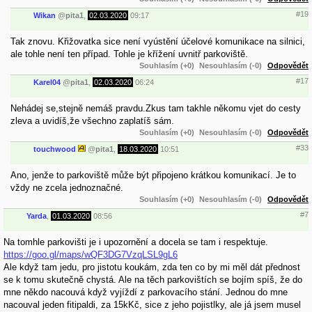
#19
Wikan
@
pita1
,
02.03.2020
09:17
Tak znovu. Křižovatka sice není vyústění účelové komunikace na silnici,
ale tohle není ten případ. Tohle je křížení uvnitř parkoviště.
Souhlasím (+0)
Nesouhlasím (-0)
Odpovědět
#17
Karel04
@
pita1
,
02.03.2020
06:24
Nehádej se,stejně nemáš pravdu.Zkus tam takhle někomu vjet do cesty
zleva a uvidíš,že všechno zaplatíš sám.
Souhlasím (+0)
Nesouhlasím (-0)
Odpovědět
#33
touchwood
@
pita1
,
18.03.2020
10:51
Ano, jenže to parkoviště může být připojeno krátkou komunikací. Je to
vždy ne zcela jednoznačné.
Souhlasím (+0)
Nesouhlasím (-0)
Odpovědět
#7
Yarda
,
01.03.2020
08:56
Na tomhle parkovišti je i upozornění a docela se tam i respektuje.
https://goo.gl/maps/wQF3DG7VzqLSL9gL6
Ale když tam jedu, pro jistotu koukám, zda ten co by mi měl dát přednost
se k tomu skutečně chystá. Ale na těch parkovištích se bojím spíš, že do
mne někdo nacouvá když vyjíždí z parkovacího stání. Jednou do mne
nacouval jeden fitipaldi, za 15kKč, sice z jeho pojistlky, ale já jsem musel