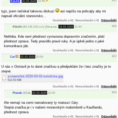
#21
n.u.r.v.
,
02.03.2020
10:48
tyjo, jsem nečekal takovou diskuzi
asi napíšu na policajty aby mi
napsali oficiální stanovisko...
Souhlasím (+0)
Nesouhlasím (-0)
Odpovědět
#35
Kiksfix
[88.146.230.xxx]
@
n.u.r.v.
,
19.03.2020
01:44
Netřeba. Kde není přednost vymezena dopravním značením, platí
přednost zprava. Tedy pravidlo pravé ruky. A je úplně jedno o jaké
komunikace jde.
Souhlasím (+0)
Nesouhlasím (-0)
Odpovědět
#22
Cat
,
02.03.2020
20:56
U nás v Ostravě je to dané značkou a předpoklám že i bez značky je to
stejné.
screenshot-2020-03-02-turisticke.jpg
512.53 KiB
Souhlasím (+0)
Nesouhlasím (-0)
Odpovědět
#24
Prasak
@
Cat
,
02.03.2020
22:00
Ale nemají na zemi namalovaný ty matoucí čáry.
Stejná značka je i v našem moravským maloměstě u Kauflandu,
přednost zprava.
Souhlasím (+0)
Nesouhlasím (-0)
Odpovědět