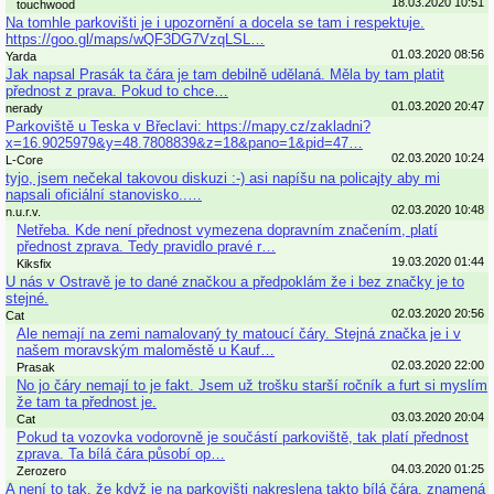
18.03.2020 10:51
touchwood
Na tomhle parkovišti je i upozornění a docela se tam i respektuje.
https://goo.gl/maps/wQF3DG7VzqLSL…
01.03.2020 08:56
Yarda
Jak napsal Prasák ta čára je tam debilně udělaná. Měla by tam platit
přednost z prava. Pokud to chce…
01.03.2020 20:47
nerady
Parkoviště u Teska v Břeclavi: https://mapy.cz/zakladni?
x=16.9025979&y=48.7808839&z=18&pano=1&pid=47…
02.03.2020 10:24
L-Core
tyjo, jsem nečekal takovou diskuzi :-) asi napíšu na policajty aby mi
napsali oficiální stanovisko..…
02.03.2020 10:48
n.u.r.v.
Netřeba. Kde není přednost vymezena dopravním značením, platí
přednost zprava. Tedy pravidlo pravé r…
19.03.2020 01:44
Kiksfix
U nás v Ostravě je to dané značkou a předpoklám že i bez značky je to
stejné.
02.03.2020 20:56
Cat
Ale nemají na zemi namalovaný ty matoucí čáry. Stejná značka je i v
našem moravským maloměstě u Kauf…
02.03.2020 22:00
Prasak
No jo čáry nemají to je fakt. Jsem už trošku starší ročník a furt si myslím
že tam ta přednost je.
03.03.2020 20:04
Cat
Pokud ta vozovka vodorovně je součástí parkoviště, tak platí přednost
zprava. Ta bílá čára působí op…
04.03.2020 01:25
Zerozero
A není to tak, že když je na parkovišti nakreslena takto bílá čára, znamená