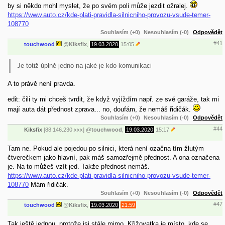
by si někdo mohl myslet, že po svém poli může jezdit ožralej.
https://www.auto.cz/kde-plati-pravidla-silnicniho-provozu-vsude-temer-
108770
Souhlasím (+0)
Nesouhlasím (-0)
Odpovědět
#41
touchwood
@
Kiksfix
,
19.03.2020
15:05
Je totiž úplně jedno na jaké je kdo komunikaci
A to právě není pravda.
edit: čili ty mi chceš tvrdit, že když vyjíždím např. ze své garáže, tak mi
mají auta dát přednost zprava... no, doufám, že nemáš řidičák.
Souhlasím (+0)
Nesouhlasím (-0)
Odpovědět
#44
Kiksfix
[88.146.230.xxx]
@
touchwood
,
19.03.2020
15:17
Tam ne. Pokud ale pojedou po silnici, která není ozačna tím žlutým
čtverečkem jako hlavní, pak máš samozřejmě přednost. A ona označena
je. Na to můžeš vzít jed. Takže přednost nemáš.
https://www.auto.cz/kde-plati-pravidla-silnicniho-provozu-vsude-temer-
108770
Mám řidičák.
Souhlasím (+0)
Nesouhlasím (-0)
Odpovědět
#47
touchwood
@
Kiksfix
,
19.03.2020
21:59
Tak ještě jednou, protože jsi stále mimo. Křižovatka je místo, kde se