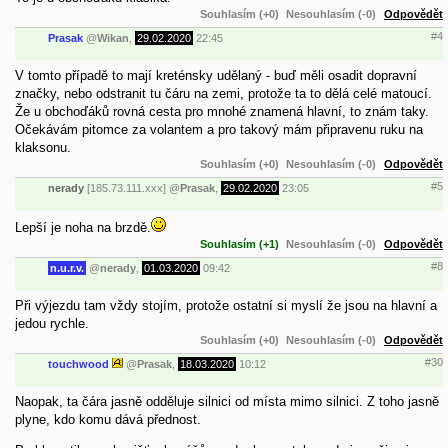
Souhlasím (+0)
Nesouhlasím (-0)
Odpovědět
#4
Prasak
@
Wikan
,
29.02.2020
22:45
V tomto případě to mají kreténsky udělaný - buď měli osadit dopravní
značky, nebo odstranit tu čáru na zemi, protože ta to dělá celé matoucí.
Že u obchoďáků rovná cesta pro mnohé znamená hlavní, to znám taky.
Očekávám pitomce za volantem a pro takový mám připravenu ruku na
klaksonu.
Souhlasím (+0)
Nesouhlasím (-0)
Odpovědět
#5
nerady
[185.73.111.xxx]
@
Prasak
,
29.02.2020
23:05
Lepší je noha na brzdě.
Souhlasím (+1)
Nesouhlasím (-0)
Odpovědět
#8
n.u.r.v.
@
nerady
,
01.03.2020
09:42
Při výjezdu tam vždy stojím, protože ostatní si myslí že jsou na hlavní a
jedou rychle.
Souhlasím (+0)
Nesouhlasím (-0)
Odpovědět
#30
touchwood
@
Prasak
,
18.03.2020
10:12
Naopak, ta čára jasně odděluje silnici od místa mimo silnici. Z toho jasně
plyne, kdo komu dává přednost.