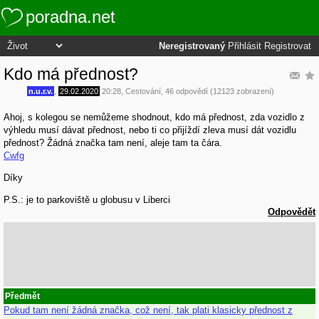
poradna.net
Neregistrovaný
Přihlásit
Registrovat
Kdo má přednost?
n.u.r.v.
,
29.02.2020
20:28
,
Cestování
, 46 odpovědí (12123 zobrazení)
Ahoj, s kolegou se nemůžeme shodnout, kdo má přednost, zda vozidlo z
výhledu musí dávat přednost, nebo ti co přijíždí zleva musí dát vozidlu
přednost? Žádná značka tam není, aleje tam ta čára.
Cwfg
Díky
P.S.: je to parkoviště u globusu v Liberci
Odpovědět
Předmět
Pokud tam není žádná značka, což není, tak plati klasicky přednost z