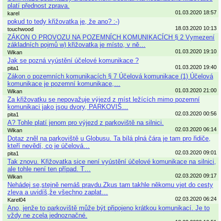
platí přednost zprava.
01.03.2020 18:57
karel
pokud to tedy křižovatka je, že ano? :-)
18.03.2020 10:13
touchwood
ZÁKON O PROVOZU NA POZEMNÍCH KOMUNIKACÍCH § 2 Vymezení
základních pojmů w) křižovatka je místo, v ně…
01.03.2020 19:10
Wikan
Jak se pozná vyústění účelové komunikace ?
01.03.2020 19:40
pita1
Zákon o pozemních komunikacích § 7 Účelová komunikace (1) Účelová
komunikace je pozemní komunikace,…
01.03.2020 21:00
Wikan
Za křižovatku se nepovažuje výjezd z míst ležících mimo pozemní
komunikaci jako jsou dvory, PARKOVIŠ…
02.03.2020 00:56
pita1
A? Tohle platí jenom pro výjezd z parkoviště na silnici.
02.03.2020 06:14
Wikan
Dotaz zněl na parkoviště u Globusu. Ta bílá plná čára je tam pro řidiče,
kteří nevědí, co je účelová…
02.03.2020 09:01
pita1
Tak znovu. Křižovatka sice není vyústění účelové komunikace na silnici,
ale tohle není ten případ. T…
02.03.2020 09:17
Wikan
Nehádej se,stejně nemáš pravdu.Zkus tam takhle někomu vjet do cesty
zleva a uvidíš,že všechno zaplat…
02.03.2020 06:24
Karel04
Ano, jenže to parkoviště může být připojeno krátkou komunikací. Je to
vždy ne zcela jednoznačné.