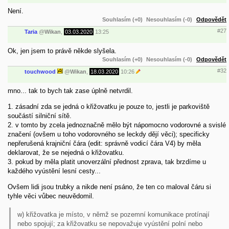
Není.
Souhlasím (+0)
Nesouhlasím (-0)
Odpovědět
#27
Taria
@
Wikan
,
03.03.2020
13:25
Ok, jen jsem to právě někde slyšela.
Souhlasím (+0)
Nesouhlasím (-0)
Odpovědět
#32
touchwood
@
Wikan
,
18.03.2020
10:26
mno... tak to bych tak zase úplně netvrdil.
1. zásadní zda se jedná o křižovatku je pouze to, jestli je parkoviště
součástí silniční sítě.
2. v tomto by zcela jednoznačně mělo být nápomocno vodorovné a svislé
značení (ovšem u toho vodorovného se leckdy dějí věci); specificky
nepřerušená krajniční čára (edit: správně vodicí čára V4) by měla
deklarovat, že se nejedná o křižovatku.
3. pokud by měla platit unoverzální přednost zprava, tak brzdíme u
každého vyústění lesní cesty...
Ovšem lidi jsou trubky a nikde není psáno, že ten co maloval čáru si
tyhle věci vůbec neuvědomil.
w) křižovatka je místo, v němž se pozemní komunikace protínají
nebo spojují; za křižovatku se nepovažuje vyústění polní nebo