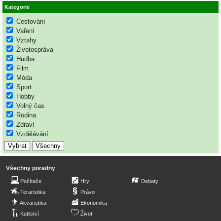
Kategorie
Cestování
Vaření
Vztahy
Životospráva
Hudba
Film
Móda
Sport
Hobby
Volný čas
Rodina
Zdraví
Vzdělávání
Všechny poradny
Počítače
Hry
Debaty
Teraristika
Právo
Akvaristika
Ekonomika
Kutilství
Život