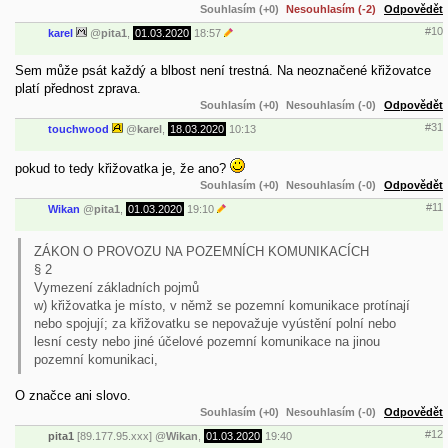
Souhlasím (+0)
Nesouhlasím (-2)
Odpovědět
#10
karel
@
pita1
,
01.03.2020
18:57
Sem může psát každý a blbost není trestná. Na neoznačené křižovatce
platí přednost zprava.
Souhlasím (+0)
Nesouhlasím (-0)
Odpovědět
#31
touchwood
@
karel
,
18.03.2020
10:13
pokud to tedy křižovatka je, že ano?
Souhlasím (+0)
Nesouhlasím (-0)
Odpovědět
#11
Wikan
@
pita1
,
01.03.2020
19:10
ZÁKON O PROVOZU NA POZEMNÍCH KOMUNIKACÍCH
§ 2
Vymezení základních pojmů
w) křižovatka je místo, v němž se pozemní komunikace protínají
nebo spojují; za křižovatku se nepovažuje vyústění polní nebo
lesní cesty nebo jiné účelové pozemní komunikace na jinou
pozemní komunikaci,
O značce ani slovo.
Souhlasím (+0)
Nesouhlasím (-0)
Odpovědět
#12
pita1
[89.177.95.xxx]
@
Wikan
,
01.03.2020
19:40