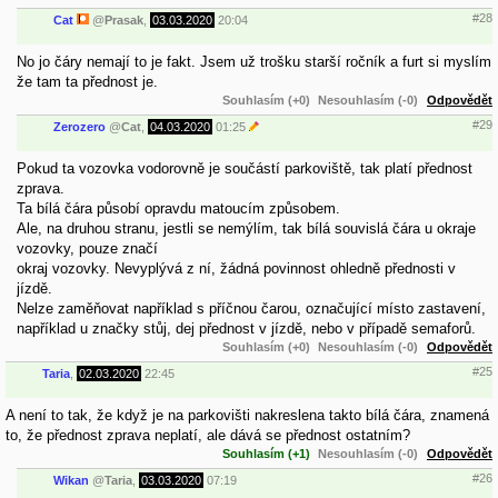
#28
Cat
@
Prasak
,
03.03.2020
20:04
No jo čáry nemají to je fakt. Jsem už trošku starší ročník a furt si myslím
že tam ta přednost je.
Souhlasím (+0)
Nesouhlasím (-0)
Odpovědět
#29
Zerozero
@
Cat
,
04.03.2020
01:25
Pokud ta vozovka vodorovně je součástí parkoviště, tak platí přednost
zprava.
Ta bílá čára působí opravdu matoucím způsobem.
Ale, na druhou stranu, jestli se nemýlím, tak bílá souvislá čára u okraje
vozovky, pouze značí
okraj vozovky. Nevyplývá z ní, žádná povinnost ohledně přednosti v
jízdě.
Nelze zaměňovat například s příčnou čarou, označující místo zastavení,
například u značky stůj, dej přednost v jízdě, nebo v případě semaforů.
Souhlasím (+0)
Nesouhlasím (-0)
Odpovědět
#25
Taria
,
02.03.2020
22:45
A není to tak, že když je na parkovišti nakreslena takto bílá čára, znamená
to, že přednost zprava neplatí, ale dává se přednost ostatním?
Souhlasím (+1)
Nesouhlasím (-0)
Odpovědět
#26
Wikan
@
Taria
,
03.03.2020
07:19