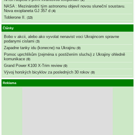
NASA : Mezinárodní tým astronomu objevil novou sluneční soustavu.
Nova exoplaneta GJ 357 d
(
4
)
Toblerone II.
(
13
)
Články
Bobo v akcii, alebo ako vyvolat nenavist voci Ukrajincom spravne
podanymi cislami
(
3
)
Zapadne tanky idu (konecne) na Ukrajinu
(
0
)
Pomoc uprchlíkům (zejména s postižením sluchu) z Ukrajiny ohledně
komunikace
(
0
)
Grand Power K100 X-Trim review
(
0
)
Vývoj horských bicyklov za posledných 30 rokov
(
0
)
Reklama