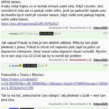
obíhat opravu.
A taky miluji frajery co si nechali ztmavit zadní skla. Když couvám, skrz
normálních skla aut co parkují vedle vidím, jestli po parkovišti nejede auto
do kterého bych mohl při couvání narazit, když vedle mne parkuje frajírek,
vidím velké kulové.
https://goo.gl/maps/wog2LbfFz3Vf5zEo7
Souhlasím (+0)
Nesouhlasím (-0)
Odpovědět
#13
nerady
[185.73.111.xxx],
01.03.2020
20:47
Jak napsal Prasák ta čára je tam debilně udělaná. Měla by tam platit
přednost z prava. Pokud to chceš mít naprosto jisté zajdi na policii za
dopravním inženýrem, který musel celou dopravní situaci schválit. Myslím,
že to tam stojí cca 12-13 let tak by to neměl být problém.
Souhlasím (+0)
Nesouhlasím (-1)
Odpovědět
#20
L-Core
,
02.03.2020
10:24
Parkoviště u Teska v Břeclavi:
https://mapy.cz/zakladni?
x=16.9025979&y=48.7808839&z=18&pano=1&pid=47186041&yaw=1.693&f
ov=1.257&pitch=0.239
Tak to má být, jednoznačné i pro váhající: dej přednost v jízdě + není tam
plná čára
Souhlasím (+0)
Nesouhlasím (-0)
Odpovědět